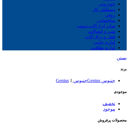
خودرویی
دستکش کار
روغن
ساختمانی
سایز ابزارآلات دستی
شیر و اتصالات
قفل و یراق آلات
لوازم جانبی
لوازم نظافت
بستن
برند
جنیوس Genius
جنیوس Genius
1
موجودی
تخفیف
موجود
محصولات پرفروش