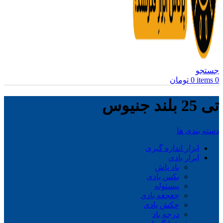
جستجو
0
items
0
تومان
تی 25 بلند جنیوس
دسته بندی ها
ابزار اندازه گیری
ابزار بادی
باد پاش
بکس بادی
پیستوله
جغجغه بادی
چکش بادی
درجه باد