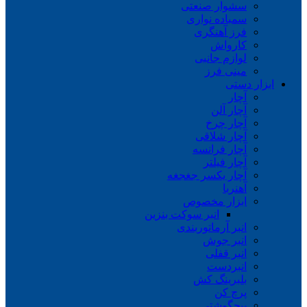
سشوار صنعتی
سمباده نواری
فرز آهنگری
کارواش
لوازم جانبی
مینی فرز
ابزار دستی
آچار
آچار آلن
آچار چرخ
آچار شلاقی
آچار فرانسه
آچار فیلتر
آچار یکسر جغجغه
آهنربا
ابزار مخصوص
انبر سوکت بنزین
انبر آرماتوربندی
انبر جوش
انبر قفلی
انبردست
بلبرینگ کش
پرچ کن
پیچگوشتی