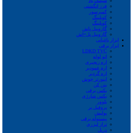
شیلنگ باد
فرز انگشتی
کمپرسور
کوبلینگ
کوپلینگ
گازوییل پاش
گازوییل پل=اش
ابزار باغبانی
ابزار برقی
LDKD TVC
اتو لوله
اره زنجیری
اره عمودبر
اره گردبر
اینورتر جوش
بتن کن
بکس برقی
بکس شارژی
بلوور
پروفیل بر
پولیش
پیستوله برقی
تراز لیزری
دریل