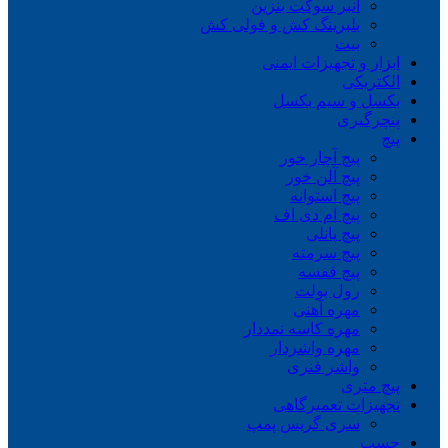
انبر سوکت بنزین
بلبرینگ کش و فولی کش
بیت
ابزار و تجهیزات ایمنی
الکتریکی
بکسل و سیم بکسل
پنچرگیری
پیچ
پیچ آچار خور
پیچ آلن خور
پیچ استوانه
پیچ ام دی اف
پیچ پانلی
پیچ سرمته
پیچ قفسه
رول بولت
مهره آهنی
مهره کاسه نمددار
مهره واشردار
واشر فنری
پیچ متری
تجهیزات تعمیرگاهی
سری گریس پمپ
چسب