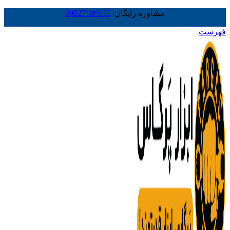
مشاوره رایگان:
09027186633
فهرست