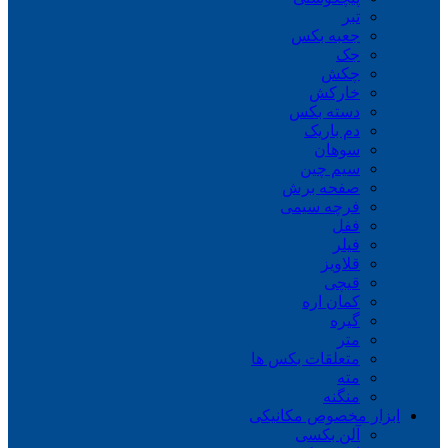
تبر
جعبه بکس
جک
چکش
خارکش
دسته بکس
دم باریک
سوهان
سیم چین
صفحه برش
فرچه سیمی
ففل
فیلر
قلاویز
قیچی
کمان اره
گیره
متر
متعلقات بکس ها
مته
منگنه
ابزار مخصوص مکانیکی
آلن بکسی