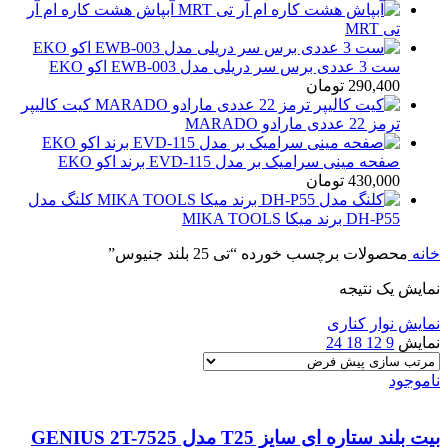
آبپاش هشت کاره ام آر
تی MRT
ست 3 عددی برس سر دریلی مدل EWB-003 اکو EKO
290,400
تومان
کیت کالیپر
ترمز 22 عددی مارادو MARADO
صفحه مینی سرامیک بر مدل EVD-115 برند اکو EKO
430,000
تومان
کلنگ مدل
DH-P55 برند میکا MIKA TOOLS
خانه
محصولات برچسب خورده “تی 25 بلند جنیوس”
نمایش یک نتیجه
نمایش نوار کناری
نمایش
9
12
18
24
ناموجود
بیت بلند ستاره ای سایز T25 مدل GENIUS 2T-7525