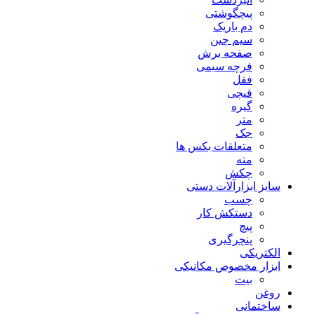
پیچگوشتی
دم باریک
سیم چین
صفحه برش
فرچه سیمی
ففل
قیچی
گیره
متر
جک
متعلقات بکس ها
مته
چکش
سایز ابزارآلات دستی
چسب
دستکش کار
پیچ
پنچرگیری
الکتریکی
ابزار مخصوص مکانیکی
بیت
روغن
ساختمانی