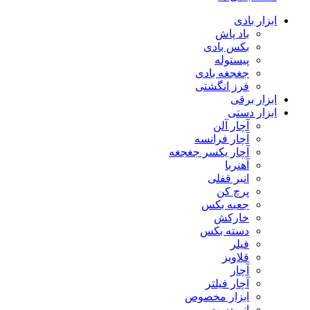
ابزار بادی
باد پاش
بکس بادی
پیستوله
جغجغه بادی
فرز انگشتی
ابزار برقی
ابزار دستی
آچار آلن
آچار فرانسه
آچار یکسر جغجغه
آهنربا
انبر قفلی
پرچ کن
جعبه بکس
خارکش
دسته بکس
فیلر
قلاویز
آچار
آچار فیلتر
ابزار مخصوص
انبردست