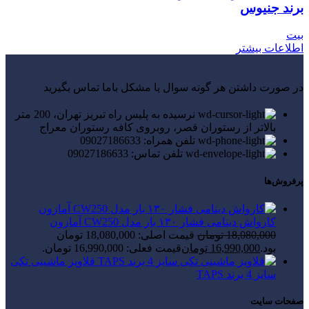
برند جنیوس
بیت
اطلاعات بیشتر
در صورت داشتن هر گونه سوال یا مشکل باما تماس بگیرید
نرسیده به پلیس راه تبریز تهران، 200 متر
بالاتر از رستوران قصر، روبروی کافه رستوران معراج
تلفن همراه: 09027186633
تلفن تماس: 09027186633
پرفروش‌ها
کارواش دینامی فشار ۱۳۰ بار مدل CW250 آمازون
18,080,000
تومان
قیمت اصلی: 18,080,000 تومان
بود.
16,990,000
تومان
قیمت فعلی: 16,990,000 تومان.
قلاویز ماشینی تکی
سایز 4 برند TAPS
صفحات سایت