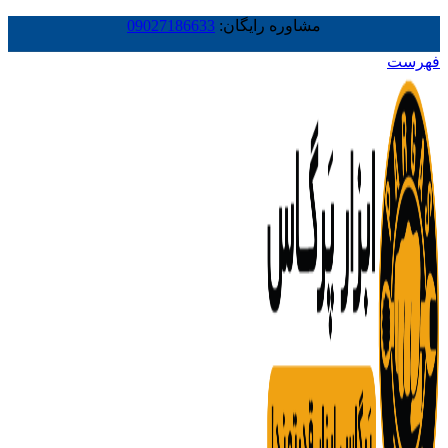
مشاوره رایگان:
09027186633
فهرست