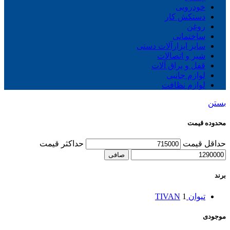
خودرویی
دستکش کار
روغن
ساختمانی
سایز ابزارآلات دستی
شیر و اتصالات
قفل و یراق آلات
لوازم جانبی
لوازم نظافت
بستن
محدوده قیمت
حداقل قیمت
حداكثر قيمت
صافی
برند
تیوان TIVAN
1
موجودی