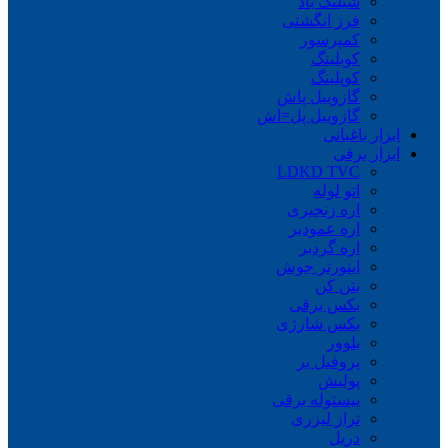
شیلنگ باد
فرز انگشتی
کمپرسور
کوبلینگ
کوپلینگ
گازوییل پاش
گازوییل پل=اش
ابزار باغبانی
ابزار برقی
LDKD TVC
اتو لوله
اره زنجیری
اره عمودبر
اره گردبر
اینورتر جوش
بتن کن
بکس برقی
بکس شارژی
بلوور
پروفیل بر
پولیش
پیستوله برقی
تراز لیزری
دریل