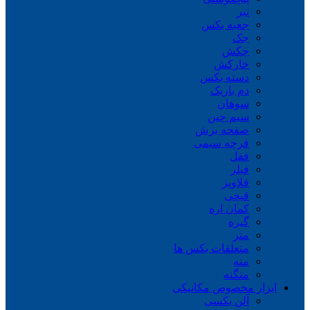
تبر
جعبه بکس
جک
چکش
خارکش
دسته بکس
دم باریک
سوهان
سیم چین
صفحه برش
فرچه سیمی
ففل
فیلر
قلاویز
قیچی
کمان اره
گیره
متر
متعلقات بکس ها
مته
منگنه
ابزار مخصوص مکانیکی
آلن بکسی