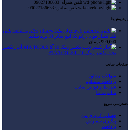
تلفن همراه: 09027186633
تلفن تماس: 09027186633
پرفروش‌ها
بکس
بلند فشار قوی درایو یک اینچ سایز 33 برند شاهد
999,000
تومان
آچار یکسر
تخت یکسر رینگ 10 آتا ATA TOOLS
صفحات سایت
سوالات متداول
پرداخت مستقیم
شرایط و قوانین سایت
تماس با ما
دسترسی سریع
حساب کاربری من
پیگیری سفارش
پرداخت