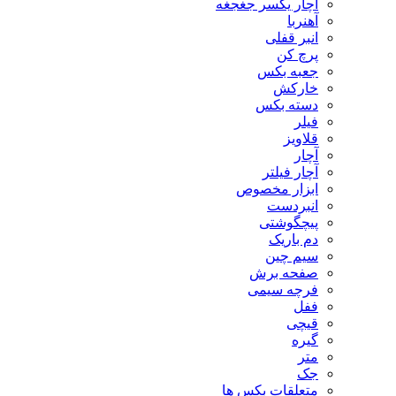
آچار یکسر جغجغه
آهنربا
انبر قفلی
پرچ کن
جعبه بکس
خارکش
دسته بکس
فیلر
قلاویز
آچار
آچار فیلتر
ابزار مخصوص
انبردست
پیچگوشتی
دم باریک
سیم چین
صفحه برش
فرچه سیمی
ففل
قیچی
گیره
متر
جک
متعلقات بکس ها