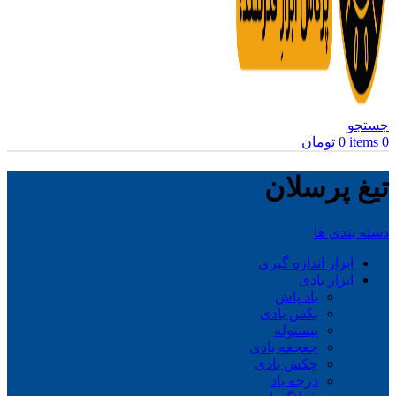
جستجو
0
items
0
تومان
تیغ پرسلان
دسته بندی ها
ابزار اندازه گیری
ابزار بادی
باد پاش
بکس بادی
پیستوله
جغجغه بادی
چکش بادی
درجه باد