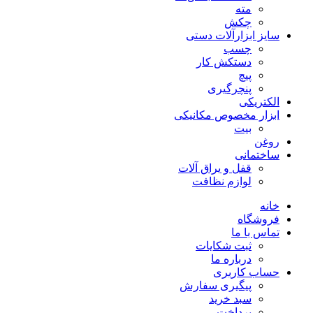
مته
چکش
سایز ابزارآلات دستی
چسب
دستکش کار
پیچ
پنچرگیری
الکتریکی
ابزار مخصوص مکانیکی
بیت
روغن
ساختمانی
قفل و یراق آلات
لوازم نظافت
خانه
فروشگاه
تماس با ما
ثبت شکایات
درباره ما
حساب کاربری
پیگیری سفارش
سبد خرید
پرداخت