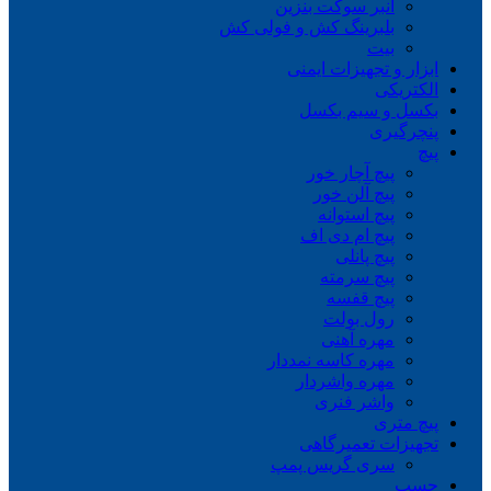
انبر سوکت بنزین
بلبرینگ کش و فولی کش
بیت
ابزار و تجهیزات ایمنی
الکتریکی
بکسل و سیم بکسل
پنچرگیری
پیچ
پیچ آچار خور
پیچ آلن خور
پیچ استوانه
پیچ ام دی اف
پیچ پانلی
پیچ سرمته
پیچ قفسه
رول بولت
مهره آهنی
مهره کاسه نمددار
مهره واشردار
واشر فنری
پیچ متری
تجهیزات تعمیرگاهی
سری گریس پمپ
چسب