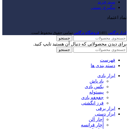
سبد خرید
پیگیری پستی
نماد اعتماد
ابزار پرگاس
1401
فروشگاه پرگاس
.تمامی حقوق محفوظ است.
جستجو
برای دیدن محصولاتی که دنبال آن هستید تایپ کنید.
جستجو
فهرست
دسته بندی ها
ابزار بادی
باد پاش
بکس بادی
پیستوله
جغجغه بادی
فرز انگشتی
ابزار برقی
ابزار دستی
آچار آلن
آچار فرانسه