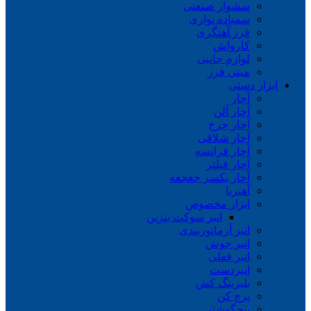
سشوار صنعتی
سمباده نواری
فرز آهنگری
کارواش
لوازم جانبی
مینی فرز
ابزار دستی
آچار
آچار آلن
آچار چرخ
آچار شلاقی
آچار فرانسه
آچار فیلتر
آچار یکسر جغجغه
آهنربا
ابزار مخصوص
انبر سوکت بنزین
انبر آرماتوربندی
انبر جوش
انبر قفلی
انبردست
بلبرینگ کش
پرچ کن
پیچگوشتی