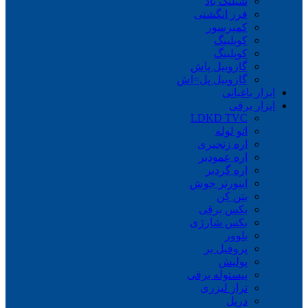
شیلنگ باد
فرز انگشتی
کمپرسور
کوبلینگ
کوپلینگ
گازوییل پاش
گازوییل پل=اش
ابزار باغبانی
ابزار برقی
LDKD TVC
اتو لوله
اره زنجیری
اره عمودبر
اره گردبر
اینورتر جوش
بتن کن
بکس برقی
بکس شارژی
بلوور
پروفیل بر
پولیش
پیستوله برقی
تراز لیزری
دریل