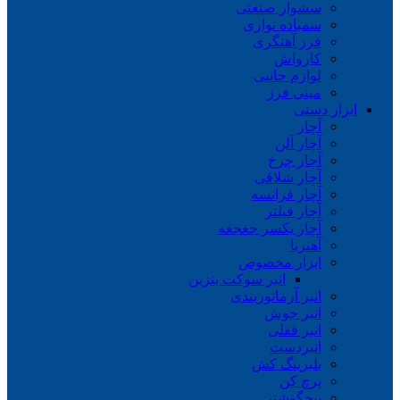
سشوار صنعتی
سمباده نواری
فرز آهنگری
کارواش
لوازم جانبی
مینی فرز
ابزار دستی
آچار
آچار آلن
آچار چرخ
آچار شلاقی
آچار فرانسه
آچار فیلتر
آچار یکسر جغجغه
آهنربا
ابزار مخصوص
انبر سوکت بنزین
انبر آرماتوربندی
انبر جوش
انبر قفلی
انبردست
بلبرینگ کش
پرچ کن
پیچگوشتی