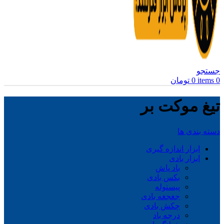
جستجو
0
items
0
تومان
تیغ موکت بر
دسته بندی ها
ابزار اندازه گیری
ابزار بادی
باد پاش
بکس بادی
پیستوله
جغجغه بادی
چکش بادی
درجه باد