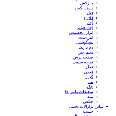
خارکش
دسته بکس
فیلر
قلاویز
آچار
آچار فیلتر
ابزار مخصوص
انبردست
پیچگوشتی
دم باریک
سیم چین
صفحه برش
فرچه سیمی
ففل
قیچی
گیره
متر
جک
متعلقات بکس ها
مته
چکش
سایز ابزارآلات دستی
چسب