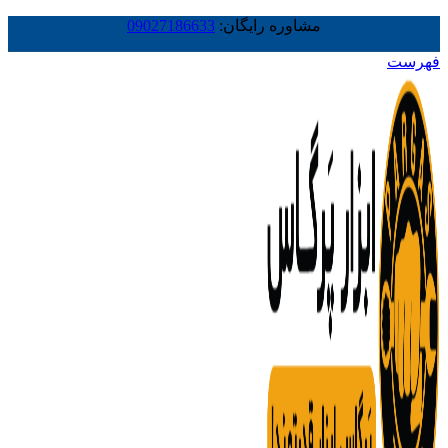
مشاوره رایگان:
09027186633
فهرست