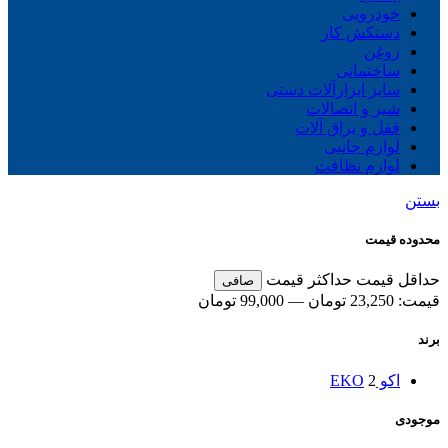
خودرویی
دستکش کار
روغن
ساختمانی
سایز ابزارآلات دستی
شیر و اتصالات
قفل و یراق آلات
لوازم جانبی
لوازم نظافت
بستن
محدوده قیمت
حداقل قیمت
حداكثر قيمت
صافی
قيمت:
23,250 تومان
—
99,000 تومان
برند
اکو EKO
2
موجودی