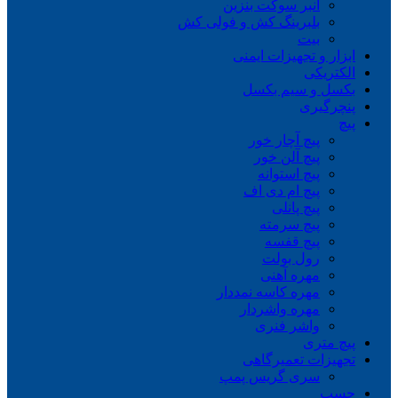
انبر سوکت بنزین
بلبرینگ کش و فولی کش
بیت
ابزار و تجهیزات ایمنی
الکتریکی
بکسل و سیم بکسل
پنچرگیری
پیچ
پیچ آچار خور
پیچ آلن خور
پیچ استوانه
پیچ ام دی اف
پیچ پانلی
پیچ سرمته
پیچ قفسه
رول بولت
مهره آهنی
مهره کاسه نمددار
مهره واشردار
واشر فنری
پیچ متری
تجهیزات تعمیرگاهی
سری گریس پمپ
چسب