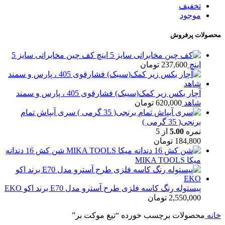
تخفیف
موجود
محصولات پرفروش
کف چین مخابراتی سایز 5
اینچ
237,600
تومان
آچار بکس زیر کمک(سیبک) فشارقوی 405 ، پارس و سمند
شاهد
620,000
تومان
سری آبپاش تمام
برنجی( 35 گرمی )
نمره
5.00
از 5
184,800
تومان
شن کش 16 دندانه
میکا MIKA TOOLS
پیستوله رنگ کاسه فلزی طرح آسترو مدل E70 برند اکو EKO
2,550,000
تومان
خانه
محصولات برچسب خورده “تیغ موکت بر”