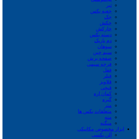
تبر
جعبه بکس
جک
چکش
خارکش
دسته بکس
دم باریک
سوهان
سیم چین
صفحه برش
فرچه سیمی
ففل
فیلر
قلاویز
قیچی
کمان اره
گیره
متر
متعلقات بکس ها
مته
منگنه
ابزار مخصوص مکانیکی
آلن بکسی