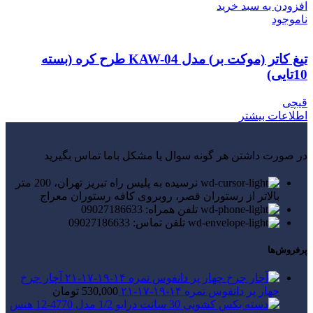
افزودن به سبد خرید
ناموجود
تیغ کاتر (موکت بر) مدل KAW-04 طرح کره (بسته
10تایی)
قیچی
اطلاعات بیشتر
در صورت داشتن هر گونه سوال یا مشکل باما تماس بگیرید
نرسیده به پلیس راه تبریز تهران، 200 متر
بالاتر از رستوران قصر، روبروی کافه رستوران معراج
تلفن همراه: 09027186633
تلفن تماس: 09027186633
پرفروش‌ها
آچار چرخ
چهار پر دانفوس نمره ۱۴-۱۹-۱۷-۲۱
530,000
تومان