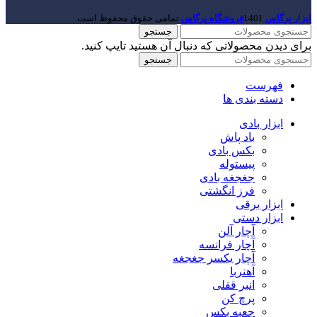
ابزار پرگاس
1401
فروشگاه پرگاس
.تمامی حقوق محفوظ است.
جستجو
برای دیدن محصولاتی که دنبال آن هستید تایپ کنید.
جستجو
فهرست
دسته بندی ها
ابزار بادی
باد پاش
بکس بادی
پیستوله
جغجغه بادی
فرز انگشتی
ابزار برقی
ابزار دستی
آچار آلن
آچار فرانسه
آچار یکسر جغجغه
آهنربا
انبر قفلی
پرچ کن
جعبه بکس