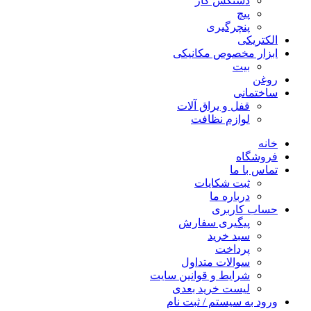
دستکش کار
پیچ
پنچرگیری
الکتریکی
ابزار مخصوص مکانیکی
بیت
روغن
ساختمانی
قفل و یراق آلات
لوازم نظافت
خانه
فروشگاه
تماس با ما
ثبت شکایات
درباره ما
حساب کاربری
پیگیری سفارش
سبد خرید
پرداخت
سوالات متداول
شرایط و قوانین سایت
لیست خرید بعدی
ورود به سیستم / ثبت نام