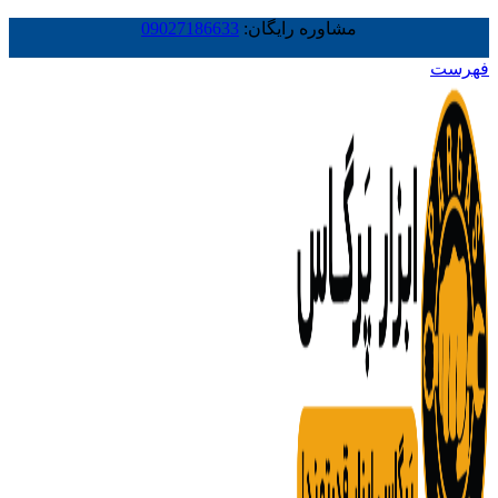
مشاوره رایگان:
09027186633
فهرست