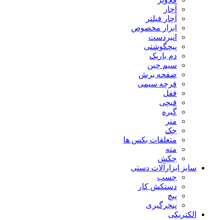
آچار
آچار فیلتر
ابزار مخصوص
انبردست
پیچگوشتی
دم باریک
سیم چین
صفحه برش
فرچه سیمی
ففل
قیچی
گیره
متر
جک
متعلقات بکس ها
مته
چکش
سایز ابزارآلات دستی
چسب
دستکش کار
پیچ
پنچرگیری
الکتریکی