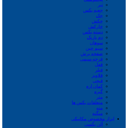
تبر
جعبه بکس
جک
چکش
خارکش
دسته بکس
دم باریک
سوهان
سیم چین
صفحه برش
فرچه سیمی
ففل
فیلر
قلاویز
قیچی
کمان اره
گیره
متر
متعلقات بکس ها
مته
منگنه
ابزار مخصوص مکانیکی
آلن بکسی