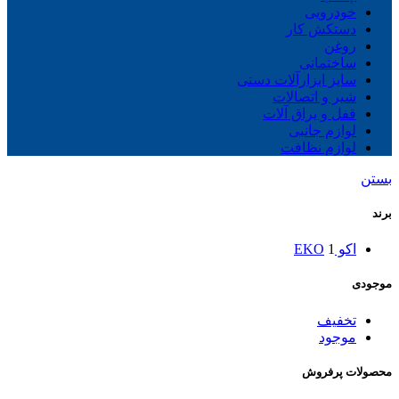
خودرویی
دستکش کار
روغن
ساختمانی
سایز ابزارآلات دستی
شیر و اتصالات
قفل و یراق آلات
لوازم جانبی
لوازم نظافت
بستن
برند
اکو EKO
1
موجودی
تخفیف
موجود
محصولات پرفروش