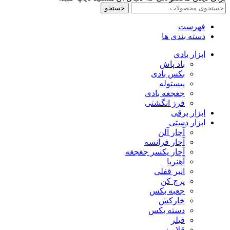
جستجو
فهرست
دسته بندی ها
ابزار بادی
باد پاش
بکس بادی
پیستوله
جغجغه بادی
فرز انگشتی
ابزار برقی
ابزار دستی
آچار آلن
آچار فرانسه
آچار یکسر جغجغه
آهنربا
انبر قفلی
پرچ کن
جعبه بکس
خارکش
دسته بکس
فیلر
قلاویز