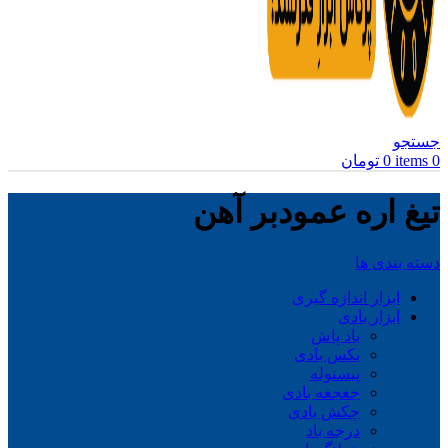
جستجو
0
items
0
تومان
تیغ اره عمودبر آهن
دسته بندی ها
ابزار اندازه گیری
ابزار بادی
باد پاش
بکس بادی
پیستوله
جغجغه بادی
چکش بادی
درجه باد