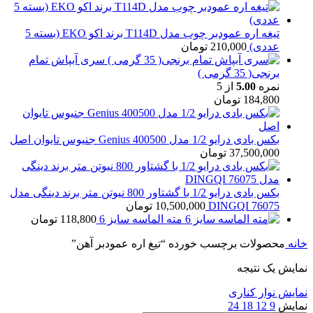
تیغه اره عمودبر چوب مدل T114D برند اکو EKO (بسته 5
عددی)
210,000
تومان
سری آبپاش تمام
برنجی( 35 گرمی )
نمره
5.00
از 5
184,800
تومان
بکس بادی درایو 1/2 مدل Genius 400500 جنیوس تایوان اصل
37,500,000
تومان
بکس بادی درایو 1/2 با گشتاور 800 نیوتن متر برند دینگی مدل
76075 DINGQI
10,500,000
تومان
مته الماسه سایز 6
118,800
تومان
خانه
محصولات برچسب خورده “تیغ اره عمودبر آهن”
نمایش یک نتیجه
نمایش نوار کناری
نمایش
9
12
18
24