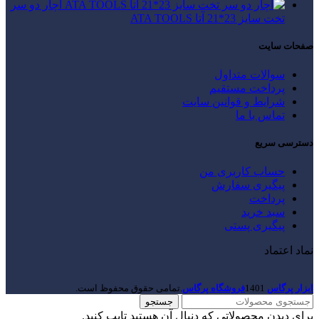
آچار دو سر
تخت سایز 23*21 آتا ATA TOOLS
صفحات سایت
سوالات متداول
پرداخت مستقیم
شرایط و قوانین سایت
تماس با ما
دسترسی سریع
حساب کاربری من
پیگیری سفارش
پرداخت
سبد خرید
پیگیری پستی
نماد اعتماد
ابزار پرگاس
1401
فروشگاه پرگاس
.تمامی حقوق محفوظ است.
جستجو
برای دیدن محصولاتی که دنبال آن هستید تایپ کنید.