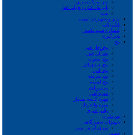
انبر سوکت بنزین
بلبرینگ کش و فولی کش
بیت
ابزار و تجهیزات ایمنی
الکتریکی
بکسل و سیم بکسل
پنچرگیری
پیچ
پیچ آچار خور
پیچ آلن خور
پیچ استوانه
پیچ ام دی اف
پیچ پانلی
پیچ سرمته
پیچ قفسه
رول بولت
مهره آهنی
مهره کاسه نمددار
مهره واشردار
واشر فنری
پیچ متری
تجهیزات تعمیرگاهی
سری گریس پمپ
چسب