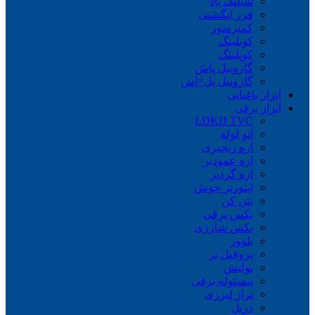
شیلنگ باد
فرز انگشتی
کمپرسور
کوبلینگ
کوپلینگ
گازوییل پاش
گازوییل پل=اش
ابزار باغبانی
ابزار برقی
LDKD TVC
اتو لوله
اره زنجیری
اره عمودبر
اره گردبر
اینورتر جوش
بتن کن
بکس برقی
بکس شارژی
بلوور
پروفیل بر
پولیش
پیستوله برقی
تراز لیزری
دریل