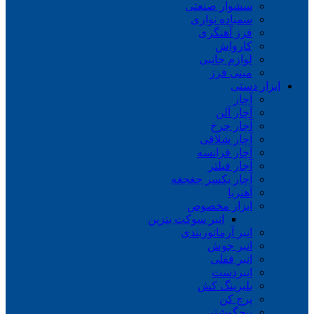
سشوار صنعتی
سمباده نواری
فرز آهنگری
کارواش
لوازم جانبی
مینی فرز
ابزار دستی
آچار
آچار آلن
آچار چرخ
آچار شلاقی
آچار فرانسه
آچار فیلتر
آچار یکسر جغجغه
آهنربا
ابزار مخصوص
انبر سوکت بنزین
انبر آرماتوربندی
انبر جوش
انبر قفلی
انبردست
بلبرینگ کش
پرچ کن
پیچگوشتی