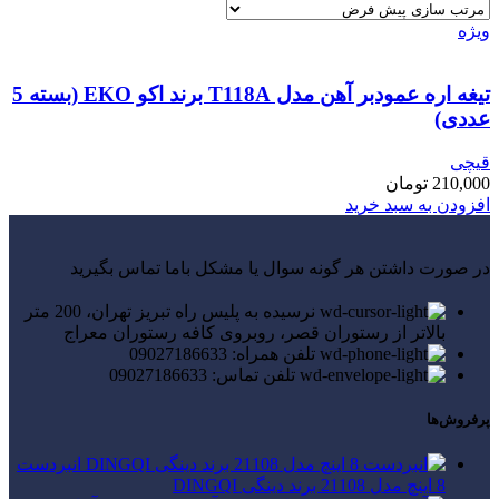
ویژه
تیغه اره عمودبر آهن مدل T118A برند اکو EKO (بسته 5
عددی)
قیچی
210,000
تومان
افزودن به سبد خرید
در صورت داشتن هر گونه سوال یا مشکل باما تماس بگیرید
نرسیده به پلیس راه تبریز تهران، 200 متر
بالاتر از رستوران قصر، روبروی کافه رستوران معراج
تلفن همراه: 09027186633
تلفن تماس: 09027186633
پرفروش‌ها
انبردست
8 اینچ مدل 21108 برند دینگی DINGQI