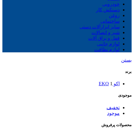
خودرویی
دستکش کار
روغن
ساختمانی
سایز ابزارآلات دستی
شیر و اتصالات
قفل و یراق آلات
لوازم جانبی
لوازم نظافت
بستن
برند
اکو EKO
1
موجودی
تخفیف
موجود
محصولات پرفروش