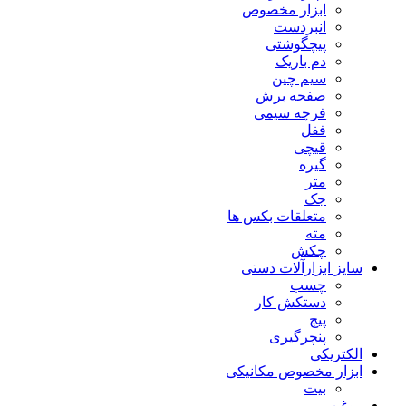
ابزار مخصوص
انبردست
پیچگوشتی
دم باریک
سیم چین
صفحه برش
فرچه سیمی
ففل
قیچی
گیره
متر
جک
متعلقات بکس ها
مته
چکش
سایز ابزارآلات دستی
چسب
دستکش کار
پیچ
پنچرگیری
الکتریکی
ابزار مخصوص مکانیکی
بیت
روغن