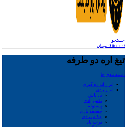
جستجو
0
items
0
تومان
تیغ اره دو طرفه
دسته بندی ها
ابزار اندازه گیری
ابزار بادی
باد پاش
بکس بادی
پیستوله
جغجغه بادی
چکش بادی
درجه باد