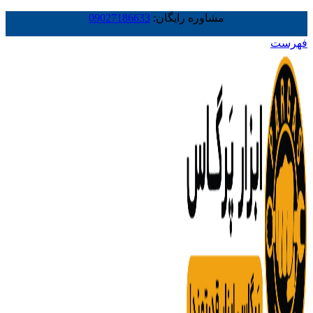
مشاوره رایگان:
09027186633
فهرست