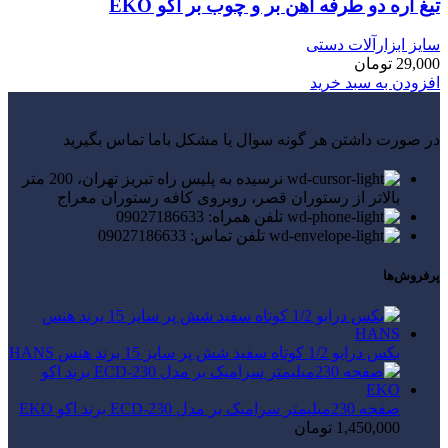
تیغ اره دو طرفه آهن بر و چوب بر اکو EKO
سایز ابزارآلات دستی
29,000
تومان
افزودن به سبد خرید
در صورت داشتن هر گونه سوال یا مشکل باما تماس بگیرید
نرسیده به پلیس راه تبریز تهران، 200 متر
بالاتر از رستوران قصر، روبروی کافه رستوران معراج
تلفن همراه: 09027186633
تلفن تماس: 09027186633
پرفروش‌ها
بکس درایو 1/2 کوتاه سفید شش پر سایز 15 برند هنس HANS
صفحه 230میلیمتر سرامیک بر مدل ECD-230 برند اکو EKO
1,450,000
تومان