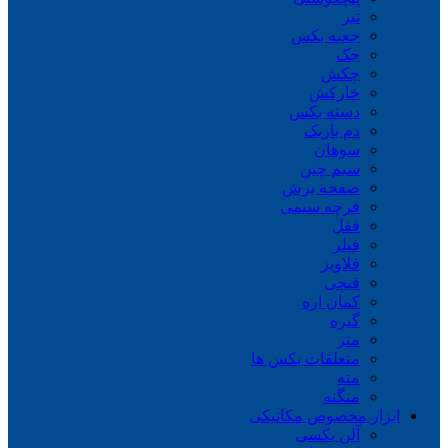
تبر
جعبه بکس
جک
چکش
خارکش
دسته بکس
دم باریک
سوهان
سیم چین
صفحه برش
فرچه سیمی
ففل
فیلر
قلاویز
قیچی
کمان اره
گیره
متر
متعلقات بکس ها
مته
منگنه
ابزار مخصوص مکانیکی
آلن بکسی