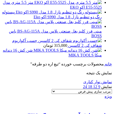
متر 5.5 متری مدل
E55-5525 اکو EKO
پیستوله
رنگ دو تنظیم نازل 1.8 مدل S990 اکو Eko
مینی فرز کلید بغل صنعتی پلاس مدل BS-AG-115A باس
BOSS
چسب آکواریوم
شفاف کی 2 کاسپین
315,000
تومان
شن کش 16 دندانه
میکا MIKA TOOLS
خانه
محصولات برچسب خورده “تیغ اره دو طرفه”
نمایش یک نتیجه
نمایش نوار کناری
نمایش
9
12
18
24
ویژه