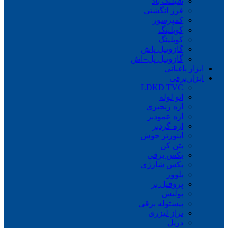
شیلنگ باد
فرز انگشتی
کمپرسور
کوبلینگ
کوپلینگ
گازوییل پاش
گازوییل پل=اش
ابزار باغبانی
ابزار برقی
LDKD TVC
اتو لوله
اره زنجیری
اره عمودبر
اره گردبر
اینورتر جوش
بتن کن
بکس برقی
بکس شارژی
بلوور
پروفیل بر
پولیش
پیستوله برقی
تراز لیزری
دریل