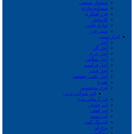
سشوار صنعتی
سمباده نواری
فرز آهنگری
کارواش
لوازم جانبی
مینی فرز
ابزار دستی
آچار
آچار آلن
آچار چرخ
آچار شلاقی
آچار فرانسه
آچار فیلتر
آچار یکسر جغجغه
آهنربا
ابزار مخصوص
انبر سوکت بنزین
انبر آرماتوربندی
انبر جوش
انبر قفلی
انبردست
بلبرینگ کش
پرچ کن
پیچگوشتی