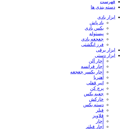
فهرست
دسته بندی ها
ابزار بادی
باد پاش
بکس بادی
پیستوله
جغجغه بادی
فرز انگشتی
ابزار برقی
ابزار دستی
آچار آلن
آچار فرانسه
آچار یکسر جغجغه
آهنربا
انبر قفلی
پرچ کن
جعبه بکس
خارکش
دسته بکس
فیلر
قلاویز
آچار
آچار فیلتر