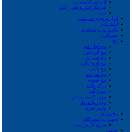
انبر سوکت بنزین
بلبرینگ کش و فولی کش
بیت
ابزار و تجهیزات ایمنی
الکتریکی
بکسل و سیم بکسل
پنچرگیری
پیچ
پیچ آچار خور
پیچ آلن خور
پیچ استوانه
پیچ ام دی اف
پیچ پانلی
پیچ سرمته
پیچ قفسه
رول بولت
مهره آهنی
مهره کاسه نمددار
مهره واشردار
واشر فنری
پیچ متری
تجهیزات تعمیرگاهی
سری گریس پمپ
چسب