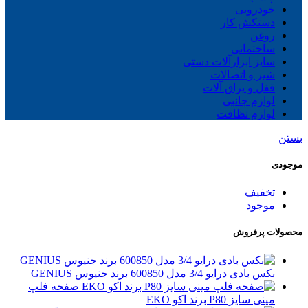
خودرویی
دستکش کار
روغن
ساختمانی
سایز ابزارآلات دستی
شیر و اتصالات
قفل و یراق آلات
لوازم جانبی
لوازم نظافت
بستن
موجودی
تخفیف
موجود
محصولات پرفروش
بکس بادی درایو 3/4 مدل 600850 برند جنیوس GENIUS
صفحه فلپ
مینی سایز P80 برند اکو EKO