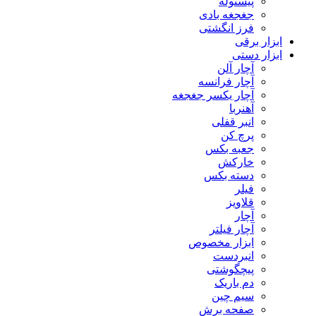
پیستوله
جغجغه بادی
فرز انگشتی
ابزار برقی
ابزار دستی
آچار آلن
آچار فرانسه
آچار یکسر جغجغه
آهنربا
انبر قفلی
پرچ کن
جعبه بکس
خارکش
دسته بکس
فیلر
قلاویز
آچار
آچار فیلتر
ابزار مخصوص
انبردست
پیچگوشتی
دم باریک
سیم چین
صفحه برش