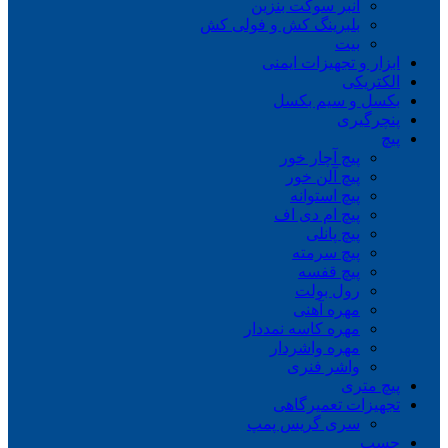
انبر سوکت بنزین
بلبرینگ کش و فولی کش
بیت
ابزار و تجهیزات ایمنی
الکتریکی
بکسل و سیم بکسل
پنچرگیری
پیچ
پیچ آچار خور
پیچ آلن خور
پیچ استوانه
پیچ ام دی اف
پیچ پانلی
پیچ سرمته
پیچ قفسه
رول بولت
مهره آهنی
مهره کاسه نمددار
مهره واشردار
واشر فنری
پیچ متری
تجهیزات تعمیرگاهی
سری گریس پمپ
چسب