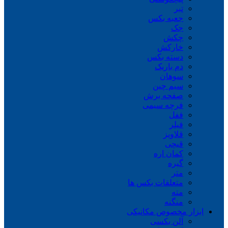
تبر
جعبه بکس
جک
چکش
خارکش
دسته بکس
دم باریک
سوهان
سیم چین
صفحه برش
فرچه سیمی
ففل
فیلر
قلاویز
قیچی
کمان اره
گیره
متر
متعلقات بکس ها
مته
منگنه
ابزار مخصوص مکانیکی
آلن بکسی