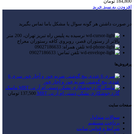
184,800
تومان
افزودن به سبد خرید
در صورت داشتن هر گونه سوال یا مشکل باما تماس بگیرید
نرسیده به پلیس راه تبریز تهران، 200 متر
بالاتر از رستوران قصر، روبروی کافه رستوران معراج
تلفن همراه: 09027186633
تلفن تماس: 09027186633
پرفروش‌ها
سری 6
عددی پیچ گوشتی ضربه خور و آچار خور
ماسک
گارد جوشکاری نشکن دستی ام آر تی MRT
137,500
تومان
صفحات سایت
سوالات متداول
پرداخت مستقیم
شرایط و قوانین سایت