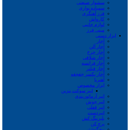
سشوار صنعتی
سمباده نواری
فرز آهنگری
کارواش
لوازم جانبی
مینی فرز
ابزار دستی
آچار
آچار آلن
آچار چرخ
آچار شلاقی
آچار فرانسه
آچار فیلتر
آچار یکسر جغجغه
آهنربا
ابزار مخصوص
انبر سوکت بنزین
انبر آرماتوربندی
انبر جوش
انبر قفلی
انبردست
بلبرینگ کش
پرچ کن
پیچگوشتی