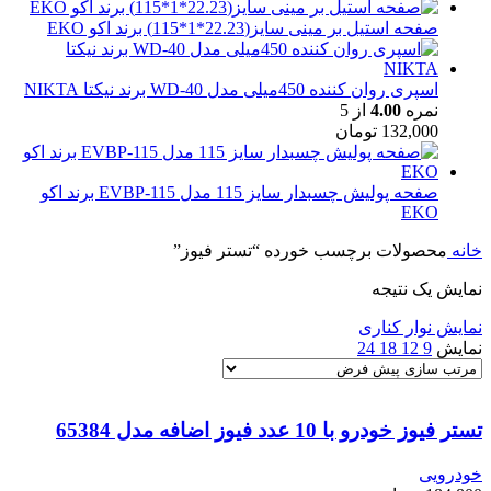
صفحه استیل بر مینی سایز(22.23*1*115) برند اکو EKO
اسپری روان کننده 450میلی مدل WD-40 برند نیکتا NIKTA
نمره
4.00
از 5
132,000
تومان
صفحه پولیش چسبدار سایز 115 مدل EVBP-115 برند اکو
EKO
خانه
محصولات برچسب خورده “تستر فیوز”
نمایش یک نتیجه
نمایش نوار کناری
نمایش
9
12
18
24
تستر فیوز خودرو با 10 عدد فیوز اضافه مدل 65384
خودرویی