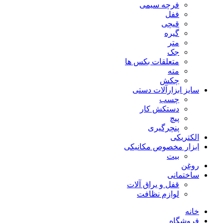
فرچه سیمی
ففل
قیچی
گیره
متر
جک
متعلقات بکس ها
مته
چکش
سایز ابزارآلات دستی
چسب
دستکش کار
پیچ
پنچرگیری
الکتریکی
ابزار مخصوص مکانیکی
بیت
روغن
ساختمانی
قفل و یراق آلات
لوازم نظافت
خانه
فروشگاه