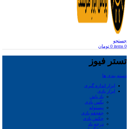
جستجو
0
items
0
تومان
تستر فیوز
دسته بندی ها
ابزار اندازه گیری
ابزار بادی
باد پاش
بکس بادی
پیستوله
جغجغه بادی
چکش بادی
درجه باد