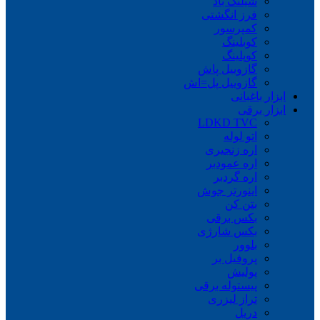
شیلنگ باد
فرز انگشتی
کمپرسور
کوبلینگ
کوپلینگ
گازوییل پاش
گازوییل پل=اش
ابزار باغبانی
ابزار برقی
LDKD TVC
اتو لوله
اره زنجیری
اره عمودبر
اره گردبر
اینورتر جوش
بتن کن
بکس برقی
بکس شارژی
بلوور
پروفیل بر
پولیش
پیستوله برقی
تراز لیزری
دریل