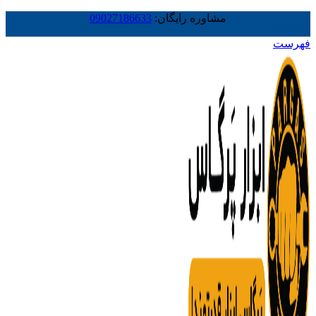
مشاوره رایگان:
09027186633
فهرست