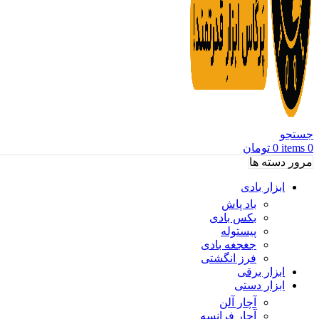
جستجو
0
items
0
تومان
مرور دسته ها
ابزار بادی
باد پاش
بکس بادی
پیستوله
جغجغه بادی
فرز انگشتی
ابزار برقی
ابزار دستی
آچار آلن
آچار فرانسه