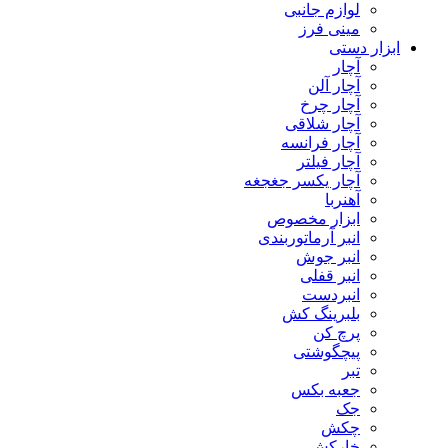
لوازم جانبی
مینی فرز
ابزار دستی
آچار
آچار آلن
آچار چرخ
آچار شلاقی
آچار فرانسه
آچار فیلتر
آچار یکسر جغجغه
آهنربا
ابزار مخصوص
انبر آرماتوربندی
انبر جوش
انبر قفلی
انبردست
بلبرینگ کش
پرچ کن
پیچگوشتی
تبر
جعبه بکس
جک
چکش
خارکش