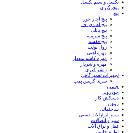
بکسل و سیم بکسل
پنچرگیری
پیچ
پیچ آچار خور
پیچ ام دی اف
پیچ پانلی
پیچ سرمته
پیچ قفسه
رول بولت
مهره آهنی
مهره کاسه نمددار
مهره واشردار
واشر فنری
تجهیزات تعمیرگاهی
سری گریس پمپ
چسب
خودرویی
دستکش کار
روغن
ساختمانی
سایز ابزارآلات دستی
شیر و اتصالات
قفل و یراق آلات
لوازم جانبی