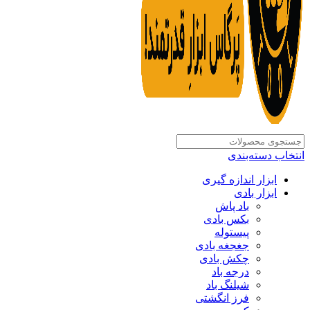
انتخاب دسته‌بندی
ابزار اندازه گیری
ابزار بادی
باد پاش
بکس بادی
پیستوله
جغجغه بادی
چکش بادی
درجه باد
شیلنگ باد
فرز انگشتی