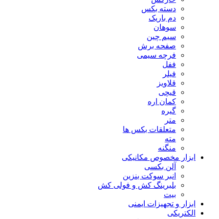
دسته بکس
دم باریک
سوهان
سیم چین
صفحه برش
فرچه سیمی
ففل
فیلر
قلاویز
قیچی
کمان اره
گیره
متر
متعلقات بکس ها
مته
منگنه
ابزار مخصوص مکانیکی
آلن بکسی
انبر سوکت بنزین
بلبرینگ کش و فولی کش
بیت
ابزار و تجهیزات ایمنی
الکتریکی