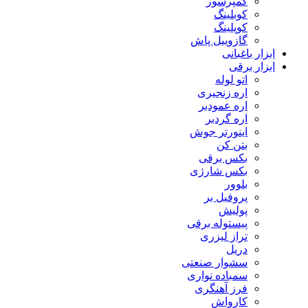
کمپرسور
کوبلینگ
کوپلینگ
گازوییل پاش
ابزار باغبانی
ابزار برقی
اتو لوله
اره زنجیری
اره عمودبر
اره گردبر
اینورتر جوش
بتن کن
بکس برقی
بکس شارژی
بلوور
پروفیل بر
پولیش
پیستوله برقی
تراز لیزری
دریل
سشوار صنعتی
سمباده نواری
فرز آهنگری
کارواش