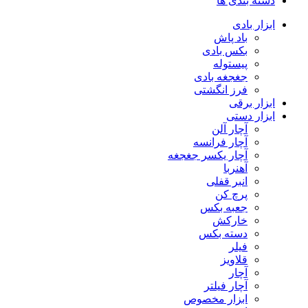
دسته بندی ها
ابزار بادی
باد پاش
بکس بادی
پیستوله
جغجغه بادی
فرز انگشتی
ابزار برقی
ابزار دستی
آچار آلن
آچار فرانسه
آچار یکسر جغجغه
آهنربا
انبر قفلی
پرچ کن
جعبه بکس
خارکش
دسته بکس
فیلر
قلاویز
آچار
آچار فیلتر
ابزار مخصوص