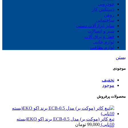
خودرویی
دستکش کار
روغن
ساختمانی
سایز ابزارآلات دستی
شیر و اتصالات
قفل و یراق آلات
لوازم جانبی
لوازم نظافت
بستن
موجودی
تخفیف
موجود
محصولات پرفروش
تیغ کاتر (موکت بر) مدل ECB-0.5 برند اکو EKO(بسته
10تایی)
99,000
تومان