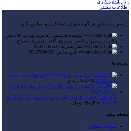
ابزار اندازه گیری
اطلاعات بیشتر
در صورت داشتن هر گونه سوال یا مشکل باما تماس بگیرید
نرسیده به پلیس راه تبریز تهران، 200 متر
بالاتر از رستوران قصر، روبروی کافه رستوران معراج
تلفن همراه: 09027186633
تلفن تماس: 09027186633
پرفروش‌ها
کاتر(موکت بر) سربی
تویو TOYO
145,200
تومان
چاک لاین 15متری با پودر رنگی و آب تراز مدل ECL-01 برند
اکو EKO
264,000
تومان
صفحات سایت
سوالات متداول