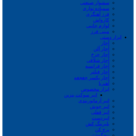
سشوار صنعتی
سمباده نواری
فرز آهنگری
کارواش
لوازم جانبی
مینی فرز
ابزار دستی
آچار
آچار آلن
آچار چرخ
آچار شلاقی
آچار فرانسه
آچار فیلتر
آچار یکسر جغجغه
آهنربا
ابزار مخصوص
انبر سوکت بنزین
انبر آرماتوربندی
انبر جوش
انبر قفلی
انبردست
بلبرینگ کش
پرچ کن
پیچگوشتی