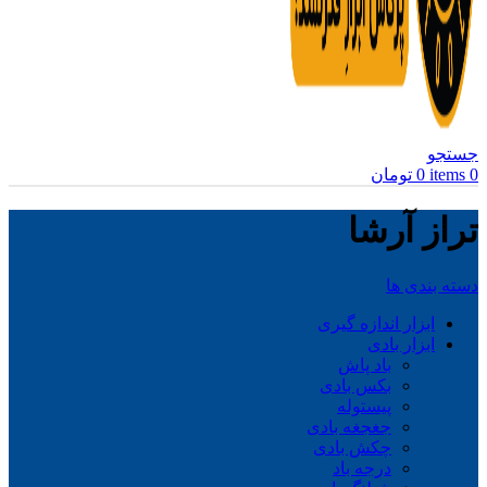
جستجو
0
items
0
تومان
تراز آرشا
دسته بندی ها
ابزار اندازه گیری
ابزار بادی
باد پاش
بکس بادی
پیستوله
جغجغه بادی
چکش بادی
درجه باد