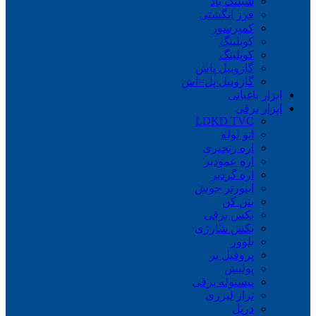
شیلنگ باد
فرز انگشتی
کمپرسور
کوبلینگ
کوپلینگ
گازوییل پاش
گازوییل پل=اش
ابزار باغبانی
ابزار برقی
LDKD TVC
اتو لوله
اره زنجیری
اره عمودبر
اره گردبر
اینورتر جوش
بتن کن
بکس برقی
بکس شارژی
بلوور
پروفیل بر
پولیش
پیستوله برقی
تراز لیزری
دریل