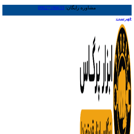
مشاوره رایگان:
09027186633
فهرست