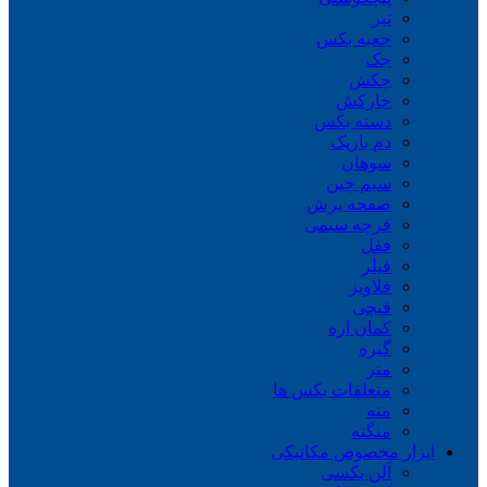
تبر
جعبه بکس
جک
چکش
خارکش
دسته بکس
دم باریک
سوهان
سیم چین
صفحه برش
فرچه سیمی
ففل
فیلر
قلاویز
قیچی
کمان اره
گیره
متر
متعلقات بکس ها
مته
منگنه
ابزار مخصوص مکانیکی
آلن بکسی