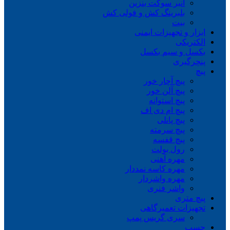
انبر سوکت بنزین
بلبرینگ کش و فولی کش
بیت
ابزار و تجهیزات ایمنی
الکتریکی
بکسل و سیم بکسل
پنچرگیری
پیچ
پیچ آچار خور
پیچ آلن خور
پیچ استوانه
پیچ ام دی اف
پیچ پانلی
پیچ سرمته
پیچ قفسه
رول بولت
مهره آهنی
مهره کاسه نمددار
مهره واشردار
واشر فنری
پیچ متری
تجهیزات تعمیرگاهی
سری گریس پمپ
چسب