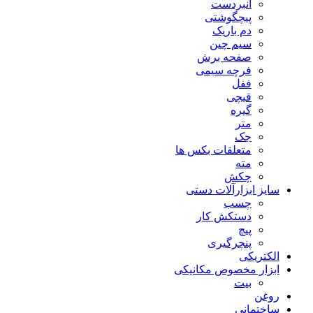
انبردست
پیچگوشتی
دم باریک
سیم چین
صفحه برش
فرچه سیمی
ففل
قیچی
گیره
متر
جک
متعلقات بکس ها
مته
چکش
سایز ابزارآلات دستی
چسب
دستکش کار
پیچ
پنچرگیری
الکتریکی
ابزار مخصوص مکانیکی
بیت
روغن
ساختمانی