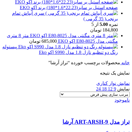
صفحه استیل بر سایز(22.23*1.6*180) برند اکو EKO
سری آبپاش تمام
برنجی( 35 گرمی )
نمره
5.00
از 5
184,800
تومان
متر 8 متری
مگنتی مدل E80-8025 اکو EKO
685,000
تومان
پیستوله
رنگ دو تنظیم نازل 1.8 مدل S990 اکو Eko
خانه
محصولات برچسب خورده “تراز آرشا”
نمایش یک نتیجه
نمایش نوار کناری
نمایش
9
12
18
24
ناموجود
تراز مدل ART-ARSH-9 آرشا