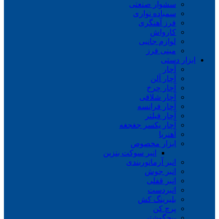
سشوار صنعتی
سمباده نواری
فرز آهنگری
کارواش
لوازم جانبی
مینی فرز
ابزار دستی
آچار
آچار آلن
آچار چرخ
آچار شلاقی
آچار فرانسه
آچار فیلتر
آچار یکسر جغجغه
آهنربا
ابزار مخصوص
انبر سوکت بنزین
انبر آرماتوربندی
انبر جوش
انبر قفلی
انبردست
بلبرینگ کش
پرچ کن
پیچگوشتی