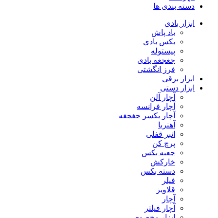
دسته بندی ها
ابزار بادی
باد پاش
بکس بادی
پیستوله
جغجغه بادی
فرز انگشتی
ابزار برقی
ابزار دستی
آچار آلن
آچار فرانسه
آچار یکسر جغجغه
آهنربا
انبر قفلی
پرچ کن
جعبه بکس
خارکش
دسته بکس
فیلر
قلاویز
آچار
آچار فیلتر
ابزار مخصوص