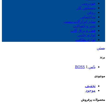
خودرویی
دستکش کار
روغن
ساختمانی
سایز ابزارآلات دستی
شیر و اتصالات
قفل و یراق آلات
لوازم جانبی
لوازم نظافت
بستن
برند
باس BOSS
1
موجودی
تخفیف
موجود
محصولات پرفروش