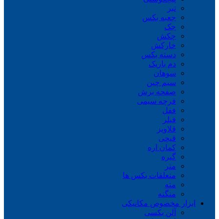
تبر
جعبه بکس
جک
چکش
خارکش
دسته بکس
دم باریک
سوهان
سیم چین
صفحه برش
فرچه سیمی
ففل
فیلر
قلاویز
قیچی
کمان اره
گیره
متر
متعلقات بکس ها
مته
منگنه
ابزار مخصوص مکانیکی
آلن بکسی