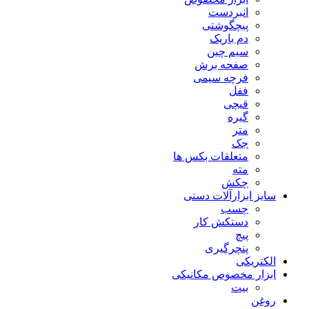
انبردست
پیچگوشتی
دم باریک
سیم چین
صفحه برش
فرچه سیمی
ففل
قیچی
گیره
متر
جک
متعلقات بکس ها
مته
چکش
سایز ابزارآلات دستی
چسب
دستکش کار
پیچ
پنچرگیری
الکتریکی
ابزار مخصوص مکانیکی
بیت
روغن