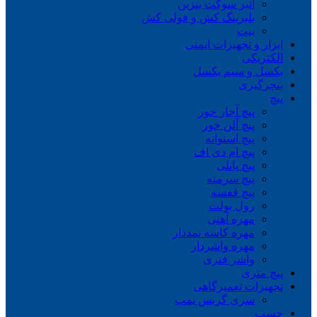
انبر سوکت بنزین
بلبرینگ کش و فولی کش
بیت
ابزار و تجهیزات ایمنی
الکتریکی
بکسل و سیم بکسل
پنچرگیری
پیچ
پیچ آچار خور
پیچ آلن خور
پیچ استوانه
پیچ ام دی اف
پیچ پانلی
پیچ سرمته
پیچ قفسه
رول بولت
مهره آهنی
مهره کاسه نمددار
مهره واشردار
واشر فنری
پیچ متری
تجهیزات تعمیرگاهی
سری گریس پمپ
چسب