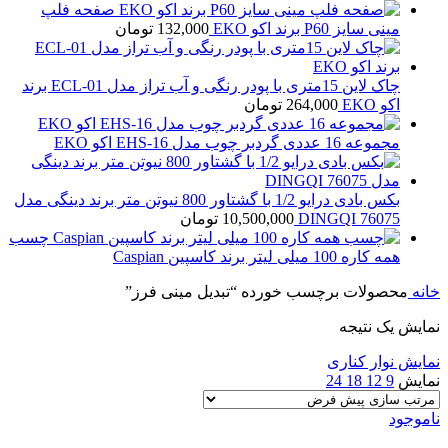
صفحه فلپ
مینی سایز P60 برند اکو EKO
132,000
تومان
چاک لاین 15متری با پودر رنگی و آب تراز مدل ECL-01 برند
اکو EKO
264,000
تومان
مجموعه 16 عددی گردبر چوب مدل EHS-16 اکو EKO
بکس بادی درایو 1/2 با گشتاور 800 نیوتن متر برند دینگی مدل
76075 DINGQI
10,500,000
تومان
چسب
همه کاره 100 میلی لیتر برند کاسپین Caspian
خانه
محصولات برچسب خورده “تبدیل مینی فرز”
نمایش یک نتیجه
نمایش نوار کناری
نمایش
9
12
18
24
ناموجود