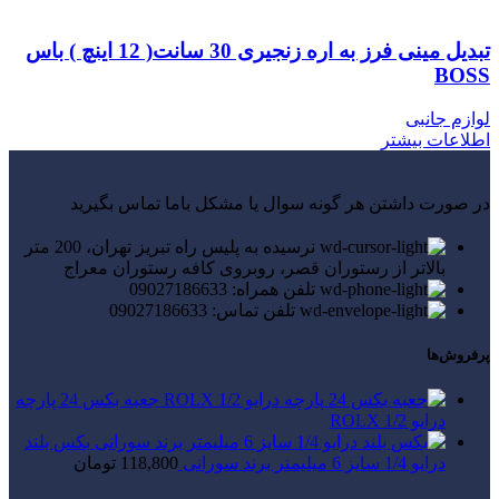
تبدیل مینی فرز به اره زنجیری 30 سانت( 12 اینچ ) باس
BOSS
لوازم جانبی
اطلاعات بیشتر
در صورت داشتن هر گونه سوال یا مشکل باما تماس بگیرید
نرسیده به پلیس راه تبریز تهران، 200 متر
بالاتر از رستوران قصر، روبروی کافه رستوران معراج
تلفن همراه: 09027186633
تلفن تماس: 09027186633
پرفروش‌ها
جعبه بکس 24 پارچه
درایو 1/2 ROLX
بکس بلند
درایو 1/4 سایز 6 میلیمتر برند سورانی
118,800
تومان