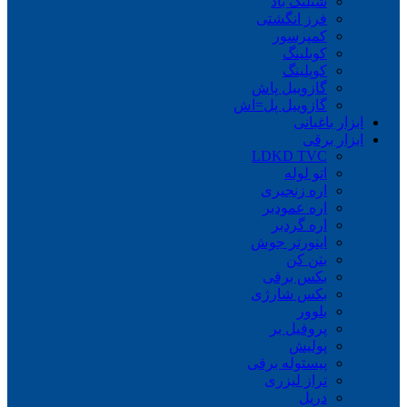
شیلنگ باد
فرز انگشتی
کمپرسور
کوبلینگ
کوپلینگ
گازوییل پاش
گازوییل پل=اش
ابزار باغبانی
ابزار برقی
LDKD TVC
اتو لوله
اره زنجیری
اره عمودبر
اره گردبر
اینورتر جوش
بتن کن
بکس برقی
بکس شارژی
بلوور
پروفیل بر
پولیش
پیستوله برقی
تراز لیزری
دریل