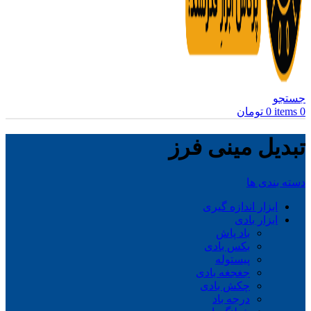
جستجو
0
items
0
تومان
تبدیل مینی فرز
دسته بندی ها
ابزار اندازه گیری
ابزار بادی
باد پاش
بکس بادی
پیستوله
جغجغه بادی
چکش بادی
درجه باد