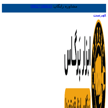
مشاوره رایگان:
09027186633
فهرست