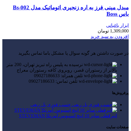
مبدل مینی فرز به اره زنجیری اتوماتیک مدل Bs-002
باس Boss
ابزار باغبانی
1,309,000
تومان
افزودن به سبد خرید
در صورت داشتن هر گونه سوال یا مشکل باما تماس بگیرید
نرسیده به پلیس راه تبریز تهران، 200 متر
بالاتر از رستوران قصر، روبروی کافه رستوران معراج
تلفن همراه: 09027186633
تلفن تماس: 09027186633
پرفروش‌ها
چسب فوری بل ربعی
انبرقفلی سایز 10 اینچ استیومن آمریکا STEVEMAN
صفحات سایت