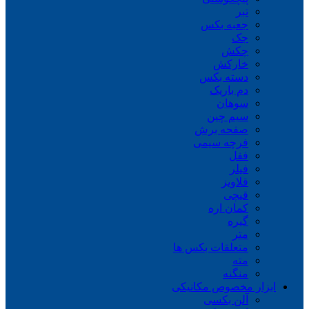
تبر
جعبه بکس
جک
چکش
خارکش
دسته بکس
دم باریک
سوهان
سیم چین
صفحه برش
فرچه سیمی
ففل
فیلر
قلاویز
قیچی
کمان اره
گیره
متر
متعلقات بکس ها
مته
منگنه
ابزار مخصوص مکانیکی
آلن بکسی