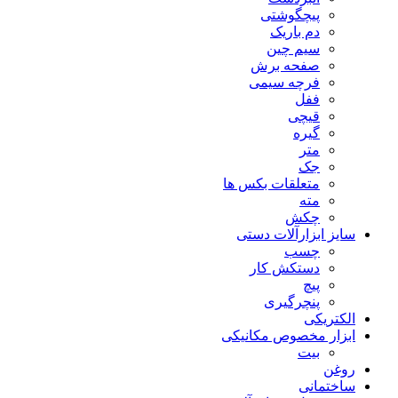
پیچگوشتی
دم باریک
سیم چین
صفحه برش
فرچه سیمی
ففل
قیچی
گیره
متر
جک
متعلقات بکس ها
مته
چکش
سایز ابزارآلات دستی
چسب
دستکش کار
پیچ
پنچرگیری
الکتریکی
ابزار مخصوص مکانیکی
بیت
روغن
ساختمانی