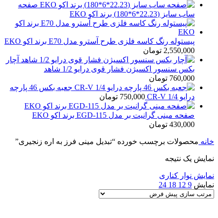
صفحه
ساب سایز (22.23*6*180) برند اکو EKO
پیستوله رنگ کاسه فلزی طرح آسترو مدل E70 برند اکو EKO
2,550,000
تومان
آچار
بکس سنسور اکسیژن فشار قوی درایو 1/2 شاهد
760,000
تومان
جعبه بکس 46 پارچه
درایو 1/4 CR-V
750,000
تومان
صفحه مینی گرانیت بر مدل EGD-115 برند اکو EKO
430,000
تومان
خانه
محصولات برچسب خورده “تبدیل مینی فرز به اره زنجیری”
نمایش یک نتیجه
نمایش نوار کناری
نمایش
9
12
18
24