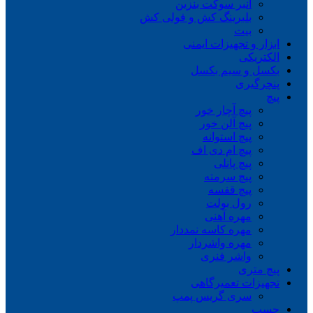
انبر سوکت بنزین
بلبرینگ کش و فولی کش
بیت
ابزار و تجهیزات ایمنی
الکتریکی
بکسل و سیم بکسل
پنچرگیری
پیچ
پیچ آچار خور
پیچ آلن خور
پیچ استوانه
پیچ ام دی اف
پیچ پانلی
پیچ سرمته
پیچ قفسه
رول بولت
مهره آهنی
مهره کاسه نمددار
مهره واشردار
واشر فنری
پیچ متری
تجهیزات تعمیرگاهی
سری گریس پمپ
چسب