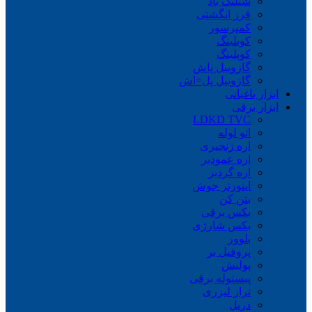
شیلنگ باد
فرز انگشتی
کمپرسور
کوبلینگ
کوپلینگ
گازوییل پاش
گازوییل پل=اش
ابزار باغبانی
ابزار برقی
LDKD TVC
اتو لوله
اره زنجیری
اره عمودبر
اره گردبر
اینورتر جوش
بتن کن
بکس برقی
بکس شارژی
بلوور
پروفیل بر
پولیش
پیستوله برقی
تراز لیزری
دریل