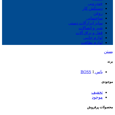
خودرویی
دستکش کار
روغن
ساختمانی
سایز ابزارآلات دستی
شیر و اتصالات
قفل و یراق آلات
لوازم جانبی
لوازم نظافت
بستن
برند
باس BOSS
1
موجودی
تخفیف
موجود
محصولات پرفروش