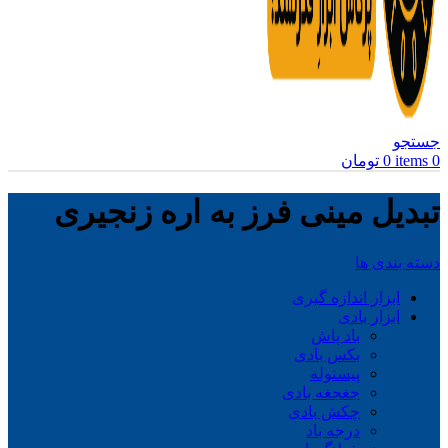
جستجو
0
items
0
تومان
تبدیل مینی فرز به اره زنجیری
دسته بندی ها
ابزار اندازه گیری
ابزار بادی
باد پاش
بکس بادی
پیستوله
جغجغه بادی
چکش بادی
درجه باد