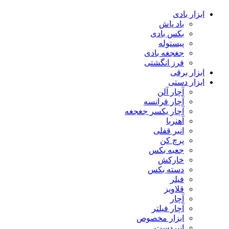
ابزار بادی
باد پاش
بکس بادی
پیستوله
جغجغه بادی
فرز انگشتی
ابزار برقی
ابزار دستی
آچار آلن
آچار فرانسه
آچار یکسر جغجغه
آهنربا
انبر قفلی
پرچ کن
جعبه بکس
خارکش
دسته بکس
فیلر
قلاویز
آچار
آچار فیلتر
ابزار مخصوص
انبردست