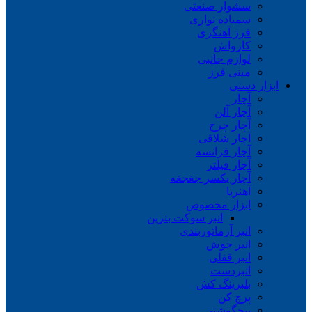
سشوار صنعتی
سمباده نواری
فرز آهنگری
کارواش
لوازم جانبی
مینی فرز
ابزار دستی
آچار
آچار آلن
آچار چرخ
آچار شلاقی
آچار فرانسه
آچار فیلتر
آچار یکسر جغجغه
آهنربا
ابزار مخصوص
انبر سوکت بنزین
انبر آرماتوربندی
انبر جوش
انبر قفلی
انبردست
بلبرینگ کش
پرچ کن
پیچگوشتی