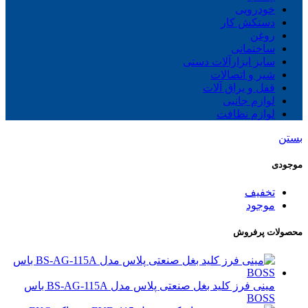
خودرویی
دستکش کار
روغن
ساختمانی
سایز ابزارآلات دستی
شیر و اتصالات
قفل و یراق آلات
لوازم جانبی
لوازم نظافت
بستن
موجودی
تخفیف
موجود
محصولات پرفروش
مینی فرز کلید بغل صنعتی پلاس مدل BS-AG-115A باس
BOSS