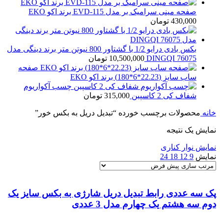
صفحه مینی سرامیک بر مدل EVD-115 برند اکو EKO
430,000
تومان
بکس بادی درایو 1/2 با گشتاور 800 نیوتن متر برند دینگی مدل
76075 DINGQI
10,500,000
تومان
صفحه
ساب سایز (22.23*6*180) برند اکو EKO
چسب آکواریوم
شفاف کی 2 کاسپین
315,000
تومان
خانه
محصولات برچسب خورده “تبدیل دریل به بکس خور”
نمایش یک نتیجه
نمایش نوار کناری
نمایش
9
12
18
24
پک سه عددی رابط تبدیل دریل شارژی به بکس سایز یک
دوم سه هشتم یک چهارم مدل 3 عددی