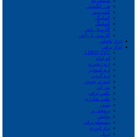
شیلنگ باد
فرز انگشتی
کمپرسور
کوبلینگ
کوپلینگ
گازوییل پاش
گازوییل پل=اش
ابزار باغبانی
ابزار برقی
LDKD TVC
اتو لوله
اره زنجیری
اره عمودبر
اره گردبر
اینورتر جوش
بتن کن
بکس برقی
بکس شارژی
بلوور
پروفیل بر
پولیش
پیستوله برقی
تراز لیزری
دریل