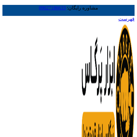
مشاوره رایگان:
09027186633
فهرست