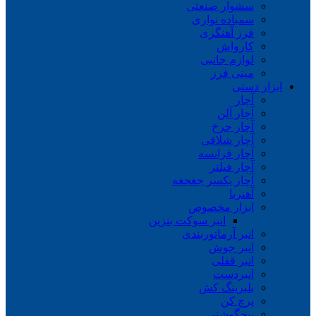
سشوار صنعتی
سمباده نواری
فرز آهنگری
کارواش
لوازم جانبی
مینی فرز
ابزار دستی
آچار
آچار آلن
آچار چرخ
آچار شلاقی
آچار فرانسه
آچار فیلتر
آچار یکسر جغجغه
آهنربا
ابزار مخصوص
انبر سوکت بنزین
انبر آرماتوربندی
انبر جوش
انبر قفلی
انبردست
بلبرینگ کش
پرچ کن
پیچگوشتی