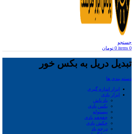
جستجو
0
items
0
تومان
تبدیل دریل به بکس خور
دسته بندی ها
ابزار اندازه گیری
ابزار بادی
باد پاش
بکس بادی
پیستوله
جغجغه بادی
چکش بادی
درجه باد