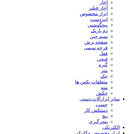
آچار
آچار فیلتر
ابزار مخصوص
انبردست
پیچگوشتی
دم باریک
سیم چین
صفحه برش
فرچه سیمی
ففل
قیچی
گیره
متر
جک
متعلقات بکس ها
مته
چکش
سایز ابزارآلات دستی
چسب
دستکش کار
پیچ
پنچرگیری
الکتریکی
ابزار مخصوص مکانیکی