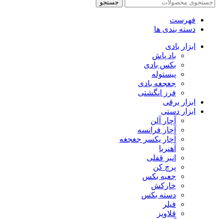
جستجو
فهرست
دسته بندی ها
ابزار بادی
باد پاش
بکس بادی
پیستوله
جغجغه بادی
فرز انگشتی
ابزار برقی
ابزار دستی
آچار آلن
آچار فرانسه
آچار یکسر جغجغه
آهنربا
انبر قفلی
پرچ کن
جعبه بکس
خارکش
دسته بکس
فیلر
قلاویز