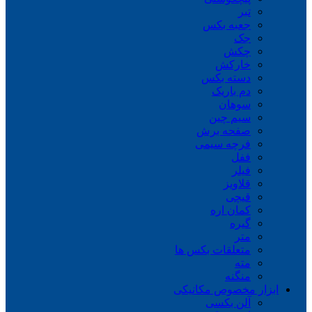
تبر
جعبه بکس
جک
چکش
خارکش
دسته بکس
دم باریک
سوهان
سیم چین
صفحه برش
فرچه سیمی
ففل
فیلر
قلاویز
قیچی
کمان اره
گیره
متر
متعلقات بکس ها
مته
منگنه
ابزار مخصوص مکانیکی
آلن بکسی