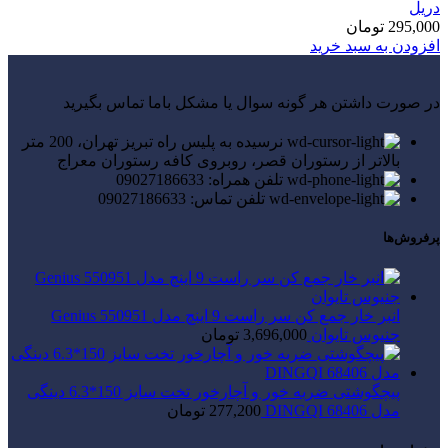
دریل
295,000
تومان
افزودن به سبد خرید
در صورت داشتن هر گونه سوال یا مشکل باما تماس بگیرید
نرسیده به پلیس راه تبریز تهران، 200 متر
بالاتر از رستوران قصر، روبروی کافه رستوران معراج
تلفن همراه: 09027186633
تلفن تماس: 09027186633
پرفروش‌ها
انبر خار جمع کن سر راست 9 اینچ مدل Genius 550951
جنیوس تایوان
3,696,000
تومان
پیچگوشتی ضربه خور و آچارخور تخت سایز 150*6.3 دینگی
مدل 68406 DINGQI
277,200
تومان