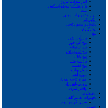
انبر سوکت بنزین
بلبرینگ کش و فولی کش
بیت
ابزار و تجهیزات ایمنی
الکتریکی
بکسل و سیم بکسل
پنچرگیری
پیچ
پیچ آچار خور
پیچ آلن خور
پیچ استوانه
پیچ ام دی اف
پیچ پانلی
پیچ سرمته
پیچ قفسه
رول بولت
مهره آهنی
مهره کاسه نمددار
مهره واشردار
واشر فنری
پیچ متری
تجهیزات تعمیرگاهی
سری گریس پمپ
چسب