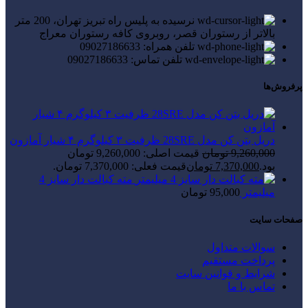
نرسیده به پلیس راه تبریز تهران، 200 متر
بالاتر از رستوران قصر، روبروی کافه رستوران معراج
تلفن همراه: 09027186633
تلفن تماس: 09027186633
پرفروش‌ها
دریل بتن کن مدل 28SRE ظرفیت ۳ کیلوگرم ۴ شیار آمازون
9,260,000
تومان
قیمت اصلی: 9,260,000 تومان
بود.
7,370,000
تومان
قیمت فعلی: 7,370,000 تومان.
مته کبالت دار سایز 4
میلیمتر
95,000
تومان
صفحات سایت
سوالات متداول
پرداخت مستقیم
شرایط و قوانین سایت
تماس با ما