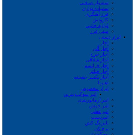
سشوار صنعتی
سمباده نواری
فرز آهنگری
کارواش
لوازم جانبی
مینی فرز
ابزار دستی
آچار
آچار آلن
آچار چرخ
آچار شلاقی
آچار فرانسه
آچار فیلتر
آچار یکسر جغجغه
آهنربا
ابزار مخصوص
انبر سوکت بنزین
انبر آرماتوربندی
انبر جوش
انبر قفلی
انبردست
بلبرینگ کش
پرچ کن
پیچگوشتی