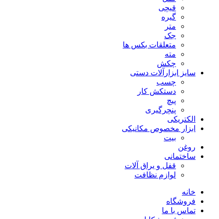
قیچی
گیره
متر
جک
متعلقات بکس ها
مته
چکش
سایز ابزارآلات دستی
چسب
دستکش کار
پیچ
پنچرگیری
الکتریکی
ابزار مخصوص مکانیکی
بیت
روغن
ساختمانی
قفل و یراق آلات
لوازم نظافت
خانه
فروشگاه
تماس با ما