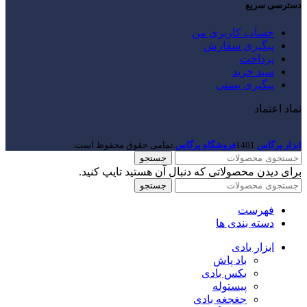
دسترسی سریع
حساب کاربری من
پیگیری سفارش
پرداخت
سبد خرید
پیگیری پستی
نماد اعتماد
ابزار پرگاس
1401
فروشگاه پرگاس
.تمامی حقوق محفوظ است.
جستجو
برای دیدن محصولاتی که دنبال آن هستید تایپ کنید.
جستجو
فهرست
دسته بندی ها
ابزار بادی
باد پاش
بکس بادی
پیستوله
جغجغه بادی