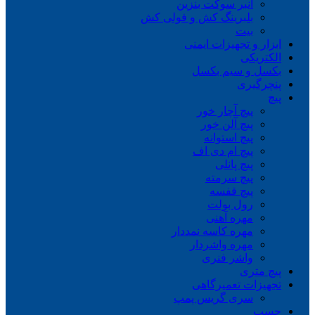
انبر سوکت بنزین
بلبرینگ کش و فولی کش
بیت
ابزار و تجهیزات ایمنی
الکتریکی
بکسل و سیم بکسل
پنچرگیری
پیچ
پیچ آچار خور
پیچ آلن خور
پیچ استوانه
پیچ ام دی اف
پیچ پانلی
پیچ سرمته
پیچ قفسه
رول بولت
مهره آهنی
مهره کاسه نمددار
مهره واشردار
واشر فنری
پیچ متری
تجهیزات تعمیرگاهی
سری گریس پمپ
چسب