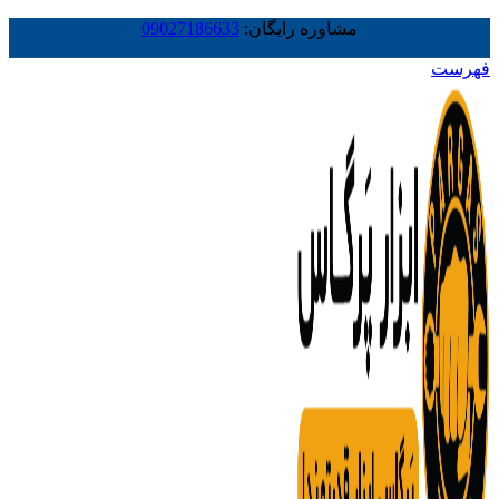
مشاوره رایگان:
09027186633
فهرست