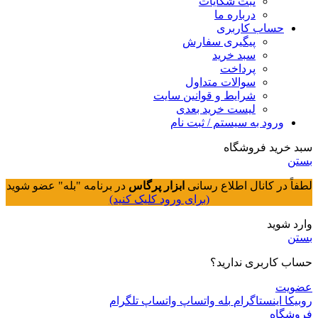
ثبت شکایات
درباره ما
حساب کاربری
پیگیری سفارش
سبد خرید
پرداخت
سوالات متداول
شرایط و قوانین سایت
لیست خرید بعدی
ورود به سیستم / ثبت نام
سبد خرید فروشگاه
بستن
لطفاً در کانال اطلاع رسانی
ابزار پرگاس
در برنامه "بله" عضو شوید
(برای ورود کلیک کنید)
وارد شوید
بستن
حساب کاربری ندارید؟
عضویت
روبیکا
اینستاگرام
بله
واتساپ
واتساپ
تلگرام
فروشگاه