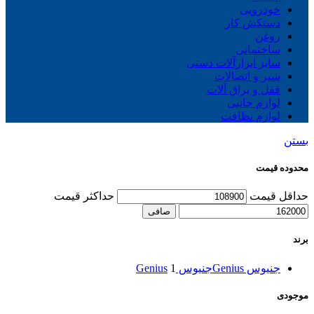
خودرویی
دستکش کار
روغن
ساختمانی
سایز ابزارآلات دستی
شیر و اتصالات
قفل و یراق آلات
لوازم جانبی
لوازم نظافت
بستن
محدوده قیمت
حداقل قیمت
حداكثر قيمت
صافی
برند
جنیوس Genius
جنیوس Genius
1
موجودی