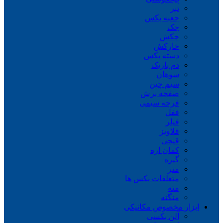
تبر
جعبه بکس
جک
چکش
خارکش
دسته بکس
دم باریک
سوهان
سیم چین
صفحه برش
فرچه سیمی
ففل
فیلر
قلاویز
قیچی
کمان اره
گیره
متر
متعلقات بکس ها
مته
منگنه
ابزار مخصوص مکانیکی
آلن بکسی