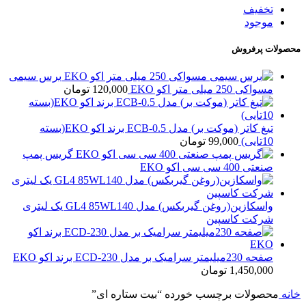
تخفیف
موجود
محصولات پرفروش
برس سیمی
مسواکی 250 میلی متر اکو EKO
120,000
تومان
تیغ کاتر (موکت بر) مدل ECB-0.5 برند اکو EKO(بسته
10تایی)
99,000
تومان
گریس پمپ
صنعتی 400 سی سی اکو EKO
واسکازین(روغن گیربکس) مدل GL4 85WL140 یک لیتری
شرکت کاسپین
صفحه 230میلیمتر سرامیک بر مدل ECD-230 برند اکو EKO
1,450,000
تومان
خانه
محصولات برچسب خورده “بیت ستاره ای”