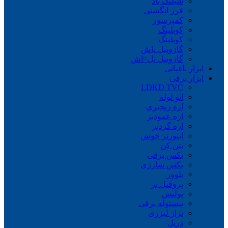
شیلنگ باد
فرز انگشتی
کمپرسور
کوبلینگ
کوپلینگ
گازوییل پاش
گازوییل پل=اش
ابزار باغبانی
ابزار برقی
LDKD TVC
اتو لوله
اره زنجیری
اره عمودبر
اره گردبر
اینورتر جوش
بتن کن
بکس برقی
بکس شارژی
بلوور
پروفیل بر
پولیش
پیستوله برقی
تراز لیزری
دریل