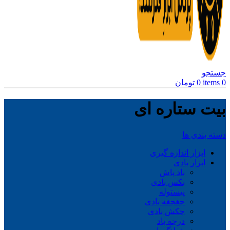
جستجو
0
items
0
تومان
بیت ستاره ای
دسته بندی ها
ابزار اندازه گیری
ابزار بادی
باد پاش
بکس بادی
پیستوله
جغجغه بادی
چکش بادی
درجه باد