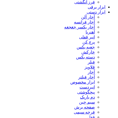
فرز انگشتی
ابزار برقی
ابزار دستی
آچار آلن
آچار فرانسه
آچار یکسر جغجغه
آهنربا
انبر قفلی
پرچ کن
جعبه بکس
خارکش
دسته بکس
فیلر
قلاویز
آچار
آچار فیلتر
ابزار مخصوص
انبردست
پیچگوشتی
دم باریک
سیم چین
صفحه برش
فرچه سیمی
ففل