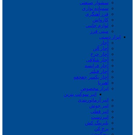
سشوار صنعتی
سمباده نواری
فرز آهنگری
کارواش
لوازم جانبی
مینی فرز
ابزار دستی
آچار
آچار آلن
آچار چرخ
آچار شلاقی
آچار فرانسه
آچار فیلتر
آچار یکسر جغجغه
آهنربا
ابزار مخصوص
انبر سوکت بنزین
انبر آرماتوربندی
انبر جوش
انبر قفلی
انبردست
بلبرینگ کش
پرچ کن
پیچگوشتی