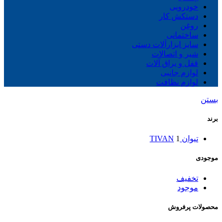
خودرویی
دستکش کار
روغن
ساختمانی
سایز ابزارآلات دستی
شیر و اتصالات
قفل و یراق آلات
لوازم جانبی
لوازم نظافت
بستن
برند
تیوان TIVAN
1
موجودی
تخفیف
موجود
محصولات پرفروش