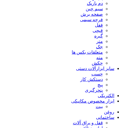
دم باریک
سیم چین
صفحه برش
فرچه سیمی
ففل
قیچی
گیره
متر
جک
متعلقات بکس ها
مته
چکش
سایز ابزارآلات دستی
چسب
دستکش کار
پیچ
پنچرگیری
الکتریکی
ابزار مخصوص مکانیکی
بیت
روغن
ساختمانی
قفل و یراق آلات