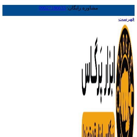
مشاوره رایگان:
09027186633
فهرست