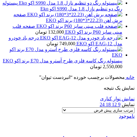
پیستوله
رنگ دو تنظیم نازل 1.8 مدل S990 اکو Eko
صفحه
برش آهن (22.23*3*180) برند اکو EKO
صفحه فلپ
مینی سایز P60 برند اکو EKO
132,000
تومان
درجه باد خودرو
مدل EAG-12 اکو EKO
749,000
تومان
پیستوله رنگ کاسه فلزی طرح آسترو مدل E70 برند اکو EKO
2,550,000
تومان
خانه
محصولات برچسب خورده “انبردست تیوان”
نمایش یک نتیجه
نمایش نوار کناری
نمایش
9
12
18
24
ناموجود