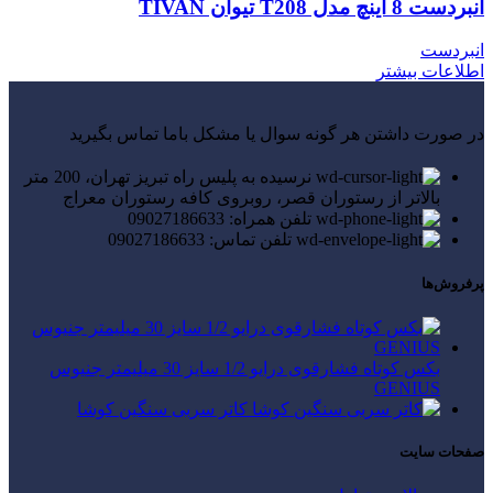
انبردست 8 اینچ مدل T208 تیوان TIVAN
انبردست
اطلاعات بیشتر
در صورت داشتن هر گونه سوال یا مشکل باما تماس بگیرید
نرسیده به پلیس راه تبریز تهران، 200 متر
بالاتر از رستوران قصر، روبروی کافه رستوران معراج
تلفن همراه: 09027186633
تلفن تماس: 09027186633
پرفروش‌ها
بکس کوتاه فشارقوی درایو 1/2 سایز 30 میلیمتر جنیوس
GENIUS
کاتر سربی سنگین کوشا
صفحات سایت