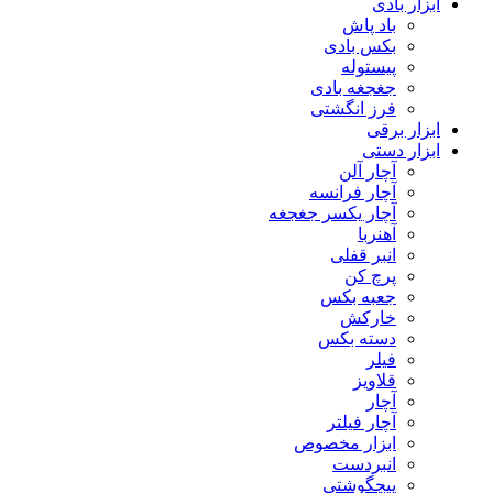
ابزار بادی
باد پاش
بکس بادی
پیستوله
جغجغه بادی
فرز انگشتی
ابزار برقی
ابزار دستی
آچار آلن
آچار فرانسه
آچار یکسر جغجغه
آهنربا
انبر قفلی
پرچ کن
جعبه بکس
خارکش
دسته بکس
فیلر
قلاویز
آچار
آچار فیلتر
ابزار مخصوص
انبردست
پیچگوشتی