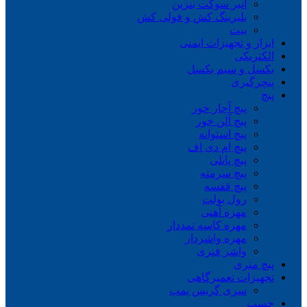
انبر سوکت بنزین
بلبرینگ کش و فولی کش
بیت
ابزار و تجهیزات ایمنی
الکتریکی
بکسل و سیم بکسل
پنچرگیری
پیچ
پیچ آچار خور
پیچ آلن خور
پیچ استوانه
پیچ ام دی اف
پیچ پانلی
پیچ سرمته
پیچ قفسه
رول بولت
مهره آهنی
مهره کاسه نمددار
مهره واشردار
واشر فنری
پیچ متری
تجهیزات تعمیرگاهی
سری گریس پمپ
چسب