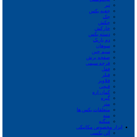
تبر
جعبه بکس
جک
چکش
خارکش
دسته بکس
دم باریک
سوهان
سیم چین
صفحه برش
فرچه سیمی
ففل
فیلر
قلاویز
قیچی
کمان اره
گیره
متر
متعلقات بکس ها
مته
منگنه
ابزار مخصوص مکانیکی
آلن بکسی