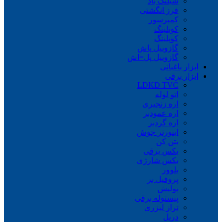
شیلنگ باد
فرز انگشتی
کمپرسور
کوبلینگ
کوپلینگ
گازوییل پاش
گازوییل پل=اش
ابزار باغبانی
ابزار برقی
LDKD TVC
اتو لوله
اره زنجیری
اره عمودبر
اره گردبر
اینورتر جوش
بتن کن
بکس برقی
بکس شارژی
بلوور
پروفیل بر
پولیش
پیستوله برقی
تراز لیزری
دریل