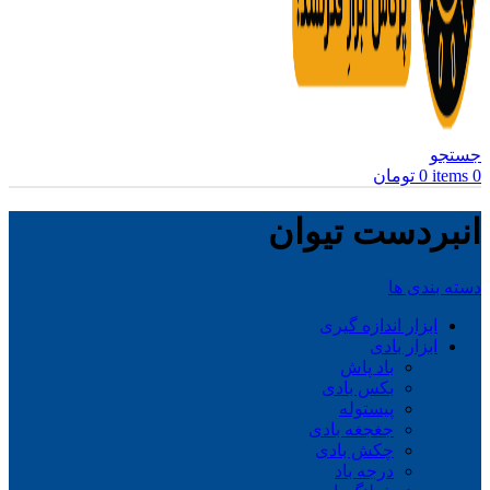
جستجو
0
items
0
تومان
انبردست تیوان
دسته بندی ها
ابزار اندازه گیری
ابزار بادی
باد پاش
بکس بادی
پیستوله
جغجغه بادی
چکش بادی
درجه باد