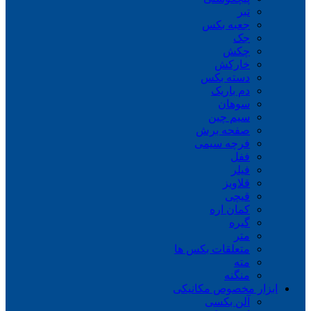
تبر
جعبه بکس
جک
چکش
خارکش
دسته بکس
دم باریک
سوهان
سیم چین
صفحه برش
فرچه سیمی
ففل
فیلر
قلاویز
قیچی
کمان اره
گیره
متر
متعلقات بکس ها
مته
منگنه
ابزار مخصوص مکانیکی
آلن بکسی