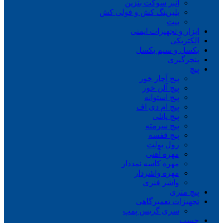
انبر سوکت بنزین
بلبرینگ کش و فولی کش
بیت
ابزار و تجهیزات ایمنی
الکتریکی
بکسل و سیم بکسل
پنچرگیری
پیچ
پیچ آچار خور
پیچ آلن خور
پیچ استوانه
پیچ ام دی اف
پیچ پانلی
پیچ سرمته
پیچ قفسه
رول بولت
مهره آهنی
مهره کاسه نمددار
مهره واشردار
واشر فنری
پیچ متری
تجهیزات تعمیرگاهی
سری گریس پمپ
چسب