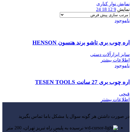
نمایش نوار کناری
نمایش
9
12
18
24
ناموجود
اره چوب بری تاشو برند هنسون HENSON
سایز ابزارآلات دستی
اطلاعات بیشتر
ناموجود
اره چوب بری 27 سانت TESEN TOOLS
قیچی
اطلاعات بیشتر
در صورت داشتن هر گونه سوال یا مشکل باما تماس بگیرید
نرسیده به پلیس راه تبریز تهران، 200 متر