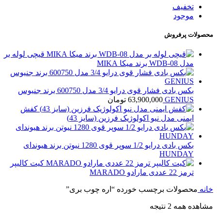
تخفیف
موجود
محصولات پرفروش
قیچی لوله بر
مدل WDB-08 برند میکا MIKA
بکس بادی فشار قوی درایو 3/4 مدل 600750 برند جنیوس
GENIUS
63,900,000
تومان
کفش
ایمنی مدل نیو اکولوژیک فرزین (سایز 43)
بکس بادی درایو 1/2 سوپر قوی 1280 نیوتن برند هیوندای
HUNDAY
کیت کالیپر
ترمز 22 عددی مارادو MARADO
خانه
محصولات برچسب خورده “اره چوب بری”
مشاهده همه 2 نتیجه