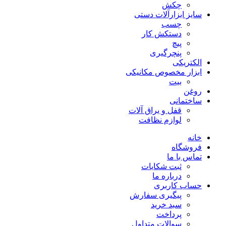
چکش
سایز ابزارآلات دستی
چسب
دستکش کار
پیچ
پنچرگیری
الکتریکی
ابزار مخصوص مکانیکی
بیت
روغن
ساختمانی
قفل و یراق آلات
لوازم نظافت
خانه
فروشگاه
تماس با ما
ثبت شکایات
درباره ما
حساب کاربری
پیگیری سفارش
سبد خرید
پرداخت
سوالات متداول