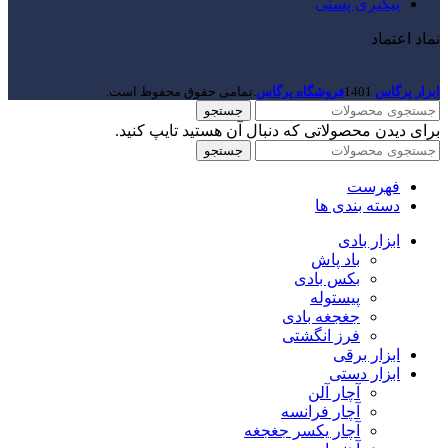
پیگیری پستی
نماد اعتماد
ابزار پرگاس
1401
فروشگاه پرگاس
.تمامی حقوق محفوظ است.
جستجو
برای دیدن محصولاتی که دنبال آن هستید تایپ کنید.
جستجو
فهرست
دسته بندی ها
ابزار بادی
باد پاش
بکس بادی
پیستوله
جغجغه بادی
فرز انگشتی
ابزار برقی
ابزار دستی
آچار آلن
آچار فرانسه
آچار یکسر جغجغه