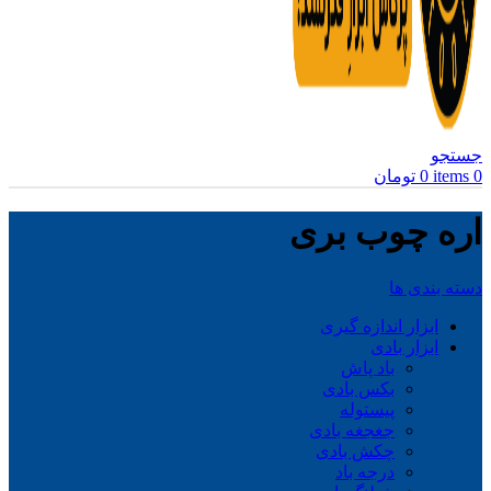
جستجو
0
items
0
تومان
اره چوب بری
دسته بندی ها
ابزار اندازه گیری
ابزار بادی
باد پاش
بکس بادی
پیستوله
جغجغه بادی
چکش بادی
درجه باد