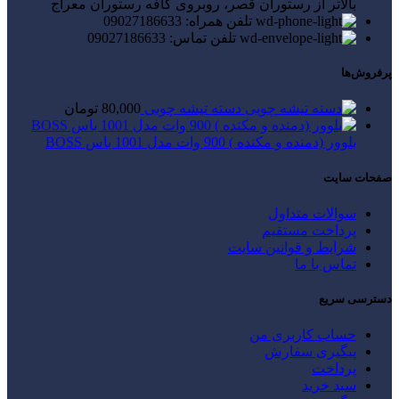
بالاتر از رستوران قصر، روبروی کافه رستوران معراج
تلفن همراه: 09027186633
تلفن تماس: 09027186633
پرفروش‌ها
دسته تیشه چوبی
80,000
تومان
بلوور (دمنده و مکنده ) 900 وات مدل 1001 باس BOSS
صفحات سایت
سوالات متداول
پرداخت مستقیم
شرایط و قوانین سایت
تماس با ما
دسترسی سریع
حساب کاربری من
پیگیری سفارش
پرداخت
سبد خرید