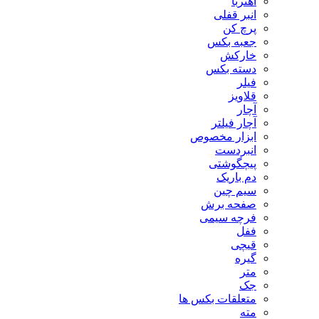
آهنربا
انبر قفلی
پرچ کن
جعبه بکس
خارکش
دسته بکس
فیلر
قلاویز
آچار
آچار فیلتر
ابزار مخصوص
انبردست
پیچگوشتی
دم باریک
سیم چین
صفحه برش
فرچه سیمی
ففل
قیچی
گیره
متر
جک
متعلقات بکس ها
مته