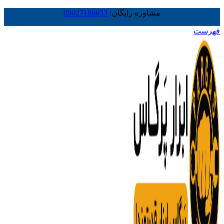
مشاوره رایگان:
09027186633
فهرست