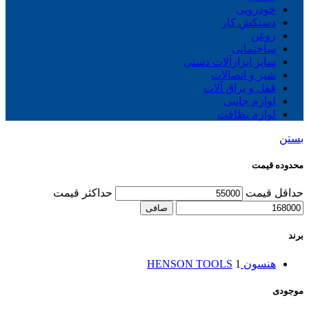
خودرویی
دستکش کار
روغن
ساختمانی
سایز ابزارآلات دستی
شیر و اتصالات
قفل و یراق آلات
لوازم جانبی
لوازم نظافت
بستن
محدوده قیمت
حداقل قیمت
حداكثر قيمت
صافی
برند
هنسون HENSON TOOLS
1
موجودی