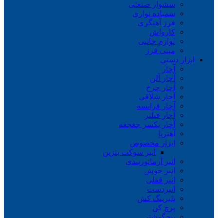
سشوار صنعتی
سمباده نواری
فرز آهنگری
کارواش
لوازم جانبی
مینی فرز
ابزار دستی
آچار
آچار آلن
آچار چرخ
آچار شلاقی
آچار فرانسه
آچار فیلتر
آچار یکسر جغجغه
آهنربا
ابزار مخصوص
انبر سوکت بنزین
انبر آرماتوربندی
انبر جوش
انبر قفلی
انبردست
بلبرینگ کش
پرچ کن
پیچگوشتی