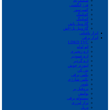
شیلنگ باد
فرز انگشتی
کمپرسور
کوبلینگ
کوپلینگ
گازوییل پاش
گازوییل پل=اش
ابزار باغبانی
ابزار برقی
LDKD TVC
اتو لوله
اره زنجیری
اره عمودبر
اره گردبر
اینورتر جوش
بتن کن
بکس برقی
بکس شارژی
بلوور
پروفیل بر
پولیش
پیستوله برقی
تراز لیزری
دریل