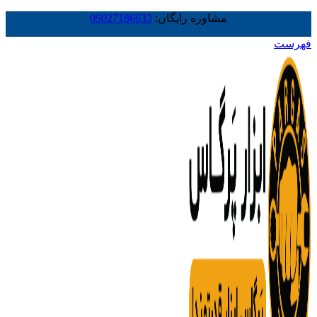
مشاوره رایگان:
09027186633
فهرست