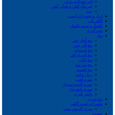
انبر سوکت بنزین
بلبرینگ کش و فولی کش
بیت
ابزار و تجهیزات ایمنی
الکتریکی
بکسل و سیم بکسل
پنچرگیری
پیچ
پیچ آچار خور
پیچ آلن خور
پیچ استوانه
پیچ ام دی اف
پیچ پانلی
پیچ سرمته
پیچ قفسه
رول بولت
مهره آهنی
مهره کاسه نمددار
مهره واشردار
واشر فنری
پیچ متری
تجهیزات تعمیرگاهی
سری گریس پمپ
چسب