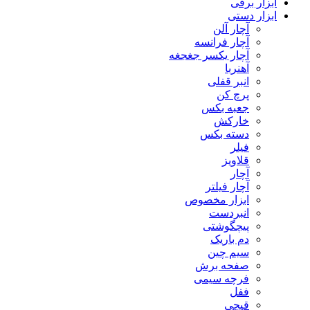
ابزار برقی
ابزار دستی
آچار آلن
آچار فرانسه
آچار یکسر جغجغه
آهنربا
انبر قفلی
پرچ کن
جعبه بکس
خارکش
دسته بکس
فیلر
قلاویز
آچار
آچار فیلتر
ابزار مخصوص
انبردست
پیچگوشتی
دم باریک
سیم چین
صفحه برش
فرچه سیمی
ففل
قیچی