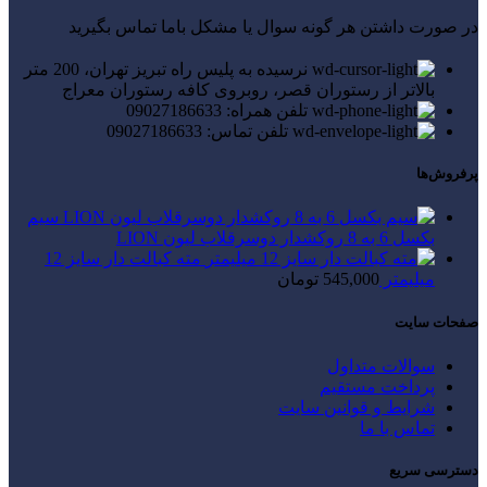
در صورت داشتن هر گونه سوال یا مشکل باما تماس بگیرید
نرسیده به پلیس راه تبریز تهران، 200 متر
بالاتر از رستوران قصر، روبروی کافه رستوران معراج
تلفن همراه: 09027186633
تلفن تماس: 09027186633
پرفروش‌ها
سیم
بکسل 6 به 8 روکشدار دوسرقلاب لیون LION
مته کبالت دار سایز 12
میلیمتر
545,000
تومان
صفحات سایت
سوالات متداول
پرداخت مستقیم
شرایط و قوانین سایت
تماس با ما
دسترسی سریع