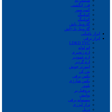
شیلنگ باد
فرز انگشتی
کمپرسور
کوبلینگ
کوپلینگ
گازوییل پاش
گازوییل پل=اش
ابزار باغبانی
ابزار برقی
LDKD TVC
اتو لوله
اره زنجیری
اره عمودبر
اره گردبر
اینورتر جوش
بتن کن
بکس برقی
بکس شارژی
بلوور
پروفیل بر
پولیش
پیستوله برقی
تراز لیزری
دریل