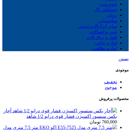
خودرویی
دستکش کار
روغن
ساختمانی
سایز ابزارآلات دستی
شیر و اتصالات
قفل و یراق آلات
لوازم جانبی
لوازم نظافت
بستن
موجودی
تخفیف
موجود
محصولات پرفروش
آچار
بکس سنسور اکسیژن فشار قوی درایو 1/2 شاهد
760,000
تومان
متر 7.5 متری مدل