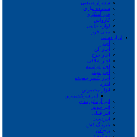
سشوار صنعتی
سمباده نواری
فرز آهنگری
کارواش
لوازم جانبی
مینی فرز
ابزار دستی
آچار
آچار آلن
آچار چرخ
آچار شلاقی
آچار فرانسه
آچار فیلتر
آچار یکسر جغجغه
آهنربا
ابزار مخصوص
انبر سوکت بنزین
انبر آرماتوربندی
انبر جوش
انبر قفلی
انبردست
بلبرینگ کش
پرچ کن
پیچگوشتی