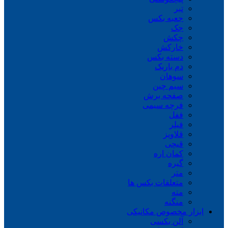
تبر
جعبه بکس
جک
چکش
خارکش
دسته بکس
دم باریک
سوهان
سیم چین
صفحه برش
فرچه سیمی
ففل
فیلر
قلاویز
قیچی
کمان اره
گیره
متر
متعلقات بکس ها
مته
منگنه
ابزار مخصوص مکانیکی
آلن بکسی