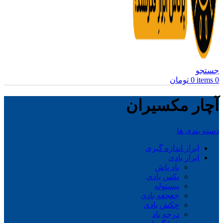
جستجو
0
items
0
تومان
آچار مکسیران
دسته بندی ها
ابزار اندازه گیری
ابزار بادی
باد پاش
بکس بادی
پیستوله
جغجغه بادی
چکش بادی
درجه باد