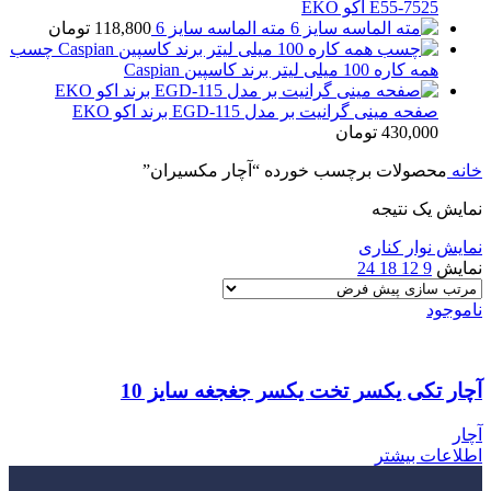
E55-7525 اکو EKO
مته الماسه سایز 6
118,800
تومان
چسب
همه کاره 100 میلی لیتر برند کاسپین Caspian
صفحه مینی گرانیت بر مدل EGD-115 برند اکو EKO
430,000
تومان
خانه
محصولات برچسب خورده “آچار مکسیران”
نمایش یک نتیجه
نمایش نوار کناری
نمایش
9
12
18
24
ناموجود
آچار تکی یکسر تخت یکسر جغجغه سایز 10
آچار
اطلاعات بیشتر