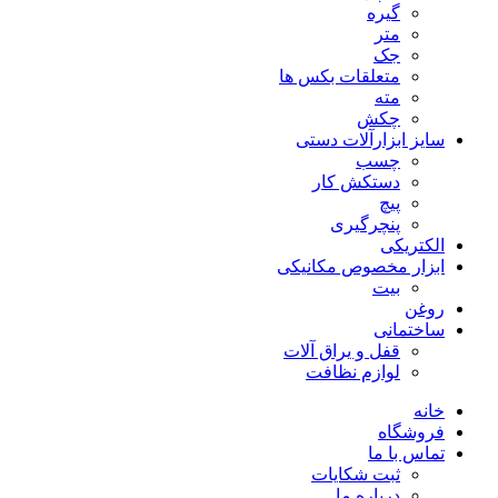
گیره
متر
جک
متعلقات بکس ها
مته
چکش
سایز ابزارآلات دستی
چسب
دستکش کار
پیچ
پنچرگیری
الکتریکی
ابزار مخصوص مکانیکی
بیت
روغن
ساختمانی
قفل و یراق آلات
لوازم نظافت
خانه
فروشگاه
تماس با ما
ثبت شکایات
درباره ما