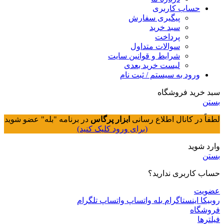
حساب کاربری
پیگیری سفارش
سبد خرید
پرداخت
سوالات متداول
شرایط و قوانین سایت
لیست خرید بعدی
ورود به سیستم / ثبت نام
سبد خرید فروشگاه
بستن
لطفاً در کانال اطلاع رسانی
ابزار پرگاس
در برنامه "بله" عضو شوید
(برای ورود کلیک کنید)
وارد شوید
بستن
حساب کاربری ندارید؟
عضویت
روبیکا
اینستاگرام
بله
واتساپ
واتساپ
تلگرام
فروشگاه
فیلترها