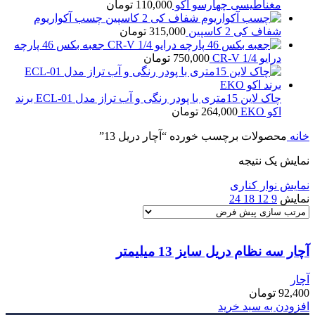
مغناطیسی چهارسو اکو
110,000
تومان
چسب آکواریوم
شفاف کی 2 کاسپین
315,000
تومان
جعبه بکس 46 پارچه
درایو 1/4 CR-V
750,000
تومان
چاک لاین 15متری با پودر رنگی و آب تراز مدل ECL-01 برند
اکو EKO
264,000
تومان
خانه
محصولات برچسب خورده “آچار دریل 13”
نمایش یک نتیجه
نمایش نوار کناری
نمایش
9
12
18
24
آچار سه نظام دریل سایز 13 میلیمتر
آچار
92,400
تومان
افزودن به سبد خرید