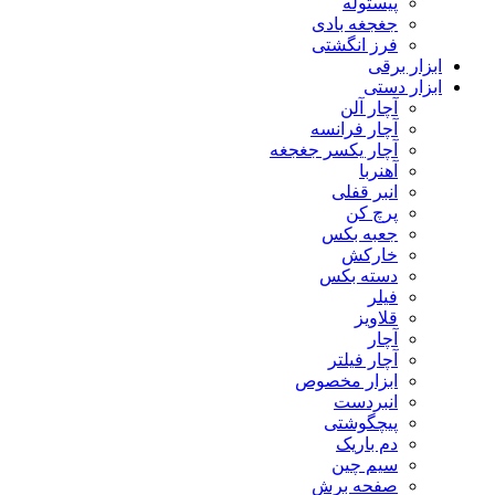
پیستوله
جغجغه بادی
فرز انگشتی
ابزار برقی
ابزار دستی
آچار آلن
آچار فرانسه
آچار یکسر جغجغه
آهنربا
انبر قفلی
پرچ کن
جعبه بکس
خارکش
دسته بکس
فیلر
قلاویز
آچار
آچار فیلتر
ابزار مخصوص
انبردست
پیچگوشتی
دم باریک
سیم چین
صفحه برش