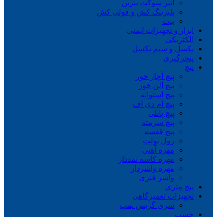
انبر سوکت بنزین
بلبرینگ کش و فولی کش
بیت
ابزار و تجهیزات ایمنی
الکتریکی
بکسل و سیم بکسل
پنچرگیری
پیچ
پیچ آچار خور
پیچ آلن خور
پیچ استوانه
پیچ ام دی اف
پیچ پانلی
پیچ سرمته
پیچ قفسه
رول بولت
مهره آهنی
مهره کاسه نمددار
مهره واشردار
واشر فنری
پیچ متری
تجهیزات تعمیرگاهی
سری گریس پمپ
چسب