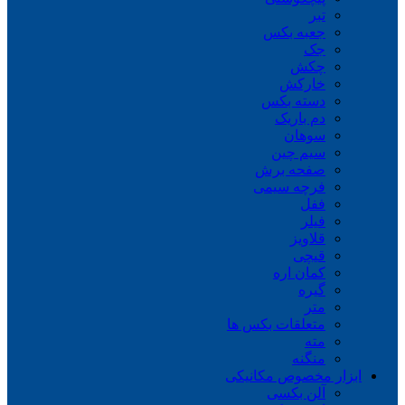
تبر
جعبه بکس
جک
چکش
خارکش
دسته بکس
دم باریک
سوهان
سیم چین
صفحه برش
فرچه سیمی
ففل
فیلر
قلاویز
قیچی
کمان اره
گیره
متر
متعلقات بکس ها
مته
منگنه
ابزار مخصوص مکانیکی
آلن بکسی