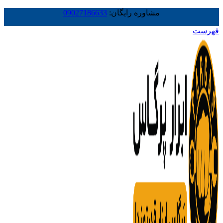
مشاوره رایگان:
09027186633
فهرست