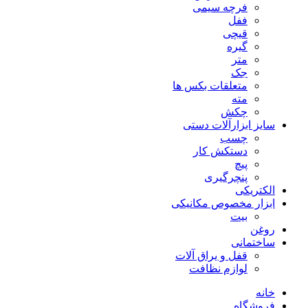
فرچه سیمی
ففل
قیچی
گیره
متر
جک
متعلقات بکس ها
مته
چکش
سایز ابزارآلات دستی
چسب
دستکش کار
پیچ
پنچرگیری
الکتریکی
ابزار مخصوص مکانیکی
بیت
روغن
ساختمانی
قفل و یراق آلات
لوازم نظافت
خانه
فروشگاه