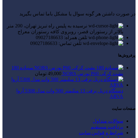
در صورت داشتن هر گونه سوال یا مشکل باما تماس بگیرید
نرسیده به پلیس راه تبریز تهران، 200 متر
بالاتر از رستوران قصر، روبروی کافه رستوران معراج
تلفن همراه: 09027186633
تلفن تماس: 09027186633
پرفروش‌ها
سنباده 180
پشت کرکی P60 نورس NORS
49,000
تومان
دستگاه دریل برقی 13 میلیمتر 500 وات مدل 5308 آروا
ARVA
صفحات سایت
سوالات متداول
پرداخت مستقیم
شرایط و قوانین سایت