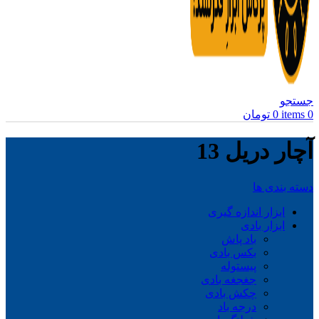
جستجو
0
items
0
تومان
آچار دریل 13
دسته بندی ها
ابزار اندازه گیری
ابزار بادی
باد پاش
بکس بادی
پیستوله
جغجغه بادی
چکش بادی
درجه باد