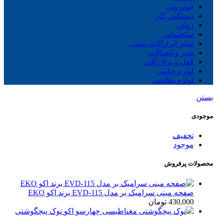
خودرویی
دستکش کار
روغن
ساختمانی
سایز ابزارآلات دستی
شیر و اتصالات
قفل و یراق آلات
لوازم جانبی
لوازم نظافت
بستن
موجودی
تخفیف
موجود
محصولات پرفروش
صفحه مینی سرامیک بر مدل EVD-115 برند اکو EKO
430,000
تومان
نوک پیچگوشتی