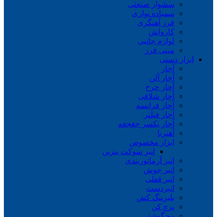
سشوار صنعتی
سمباده نواری
فرز آهنگری
کارواش
لوازم جانبی
مینی فرز
ابزار دستی
آچار
آچار آلن
آچار چرخ
آچار شلاقی
آچار فرانسه
آچار فیلتر
آچار یکسر جغجغه
آهنربا
ابزار مخصوص
انبر سوکت بنزین
انبر آرماتوربندی
انبر جوش
انبر قفلی
انبردست
بلبرینگ کش
پرچ کن
پیچگوشتی