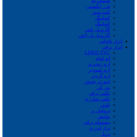
شیلنگ باد
فرز انگشتی
کمپرسور
کوبلینگ
کوپلینگ
گازوییل پاش
گازوییل پل=اش
ابزار باغبانی
ابزار برقی
LDKD TVC
اتو لوله
اره زنجیری
اره عمودبر
اره گردبر
اینورتر جوش
بتن کن
بکس برقی
بکس شارژی
بلوور
پروفیل بر
پولیش
پیستوله برقی
تراز لیزری
دریل