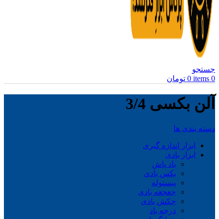
جستجو
0
items
0
تومان
آلن بکسی 3/4
دسته بندی ها
ابزار اندازه گیری
ابزار بادی
باد پاش
بکس بادی
پیستوله
جغجغه بادی
چکش بادی
درجه باد