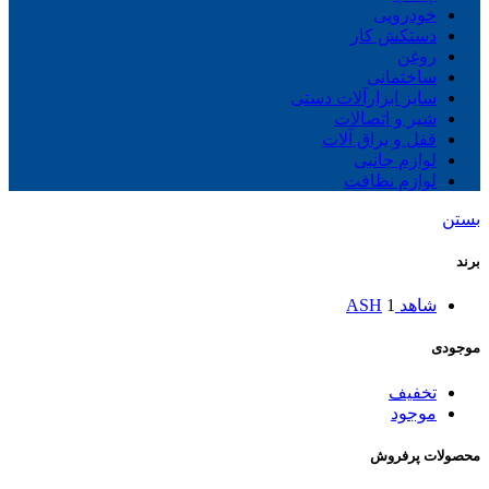
خودرویی
دستکش کار
روغن
ساختمانی
سایز ابزارآلات دستی
شیر و اتصالات
قفل و یراق آلات
لوازم جانبی
لوازم نظافت
بستن
برند
شاهد ASH
1
موجودی
تخفیف
موجود
محصولات پرفروش