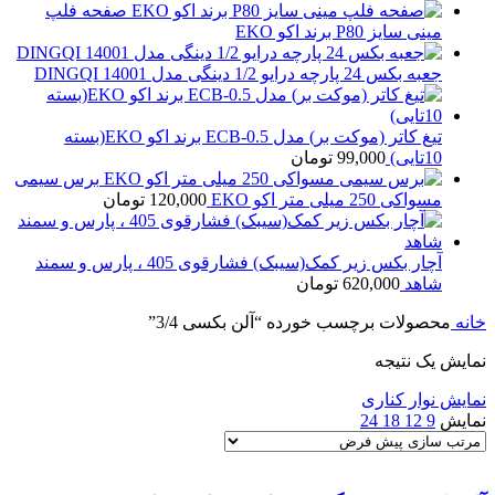
صفحه فلپ
مینی سایز P80 برند اکو EKO
جعبه بکس 24 پارچه درایو 1/2 دینگی مدل 14001 DINGQI
تیغ کاتر (موکت بر) مدل ECB-0.5 برند اکو EKO(بسته
10تایی)
99,000
تومان
برس سیمی
مسواکی 250 میلی متر اکو EKO
120,000
تومان
آچار بکس زیر کمک(سیبک) فشارقوی 405 ، پارس و سمند
شاهد
620,000
تومان
خانه
محصولات برچسب خورده “آلن بکسی 3/4”
نمایش یک نتیجه
نمایش نوار کناری
نمایش
9
12
18
24