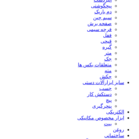
پیچگوشتی
دم باریک
سیم چین
صفحه برش
فرچه سیمی
ففل
قیچی
گیره
متر
جک
متعلقات بکس ها
مته
چکش
سایز ابزارآلات دستی
چسب
دستکش کار
پیچ
پنچرگیری
الکتریکی
ابزار مخصوص مکانیکی
بیت
روغن
ساختمانی