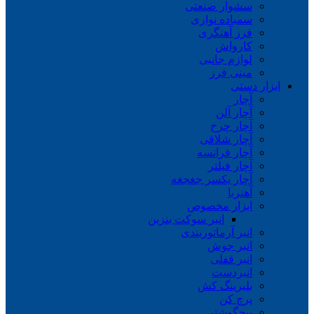
سشوار صنعتی
سمباده نواری
فرز آهنگری
کارواش
لوازم جانبی
مینی فرز
ابزار دستی
آچار
آچار آلن
آچار چرخ
آچار شلاقی
آچار فرانسه
آچار فیلتر
آچار یکسر جغجغه
آهنربا
ابزار مخصوص
انبر سوکت بنزین
انبر آرماتوربندی
انبر جوش
انبر قفلی
انبردست
بلبرینگ کش
پرچ کن
پیچگوشتی