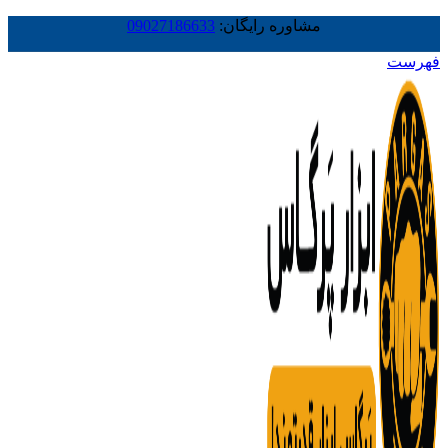
مشاوره رایگان:
09027186633
فهرست