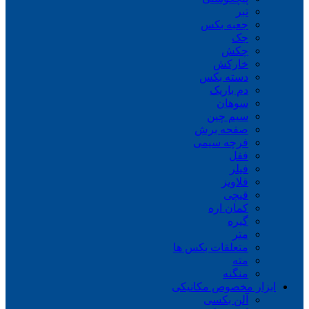
تبر
جعبه بکس
جک
چکش
خارکش
دسته بکس
دم باریک
سوهان
سیم چین
صفحه برش
فرچه سیمی
ففل
فیلر
قلاویز
قیچی
کمان اره
گیره
متر
متعلقات بکس ها
مته
منگنه
ابزار مخصوص مکانیکی
آلن بکسی