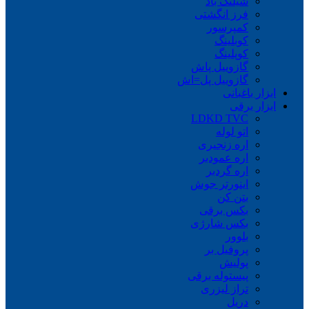
شیلنگ باد
فرز انگشتی
کمپرسور
کوبلینگ
کوپلینگ
گازوییل پاش
گازوییل پل=اش
ابزار باغبانی
ابزار برقی
LDKD TVC
اتو لوله
اره زنجیری
اره عمودبر
اره گردبر
اینورتر جوش
بتن کن
بکس برقی
بکس شارژی
بلوور
پروفیل بر
پولیش
پیستوله برقی
تراز لیزری
دریل