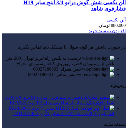
آلن بکسی شش گوش درایو 3/4 اینچ سایز H19
فشارقوی شاهد
آلن بکسی
880,000
تومان
افزودن به سبد خرید
در صورت داشتن هر گونه سوال یا مشکل باما تماس بگیرید
نرسیده به پلیس راه تبریز تهران، 200 متر
بالاتر از رستوران قصر، روبروی کافه رستوران معراج
تلفن همراه: 09027186633
تلفن تماس: 09027186633
پرفروش‌ها
شعله افکن(پک) سیار یا مسافرتی مدل 915 برند KOVEA
قفل آویز فولادی مدل HT252 سایز 75 برند PADLOCK
صفحات سایت