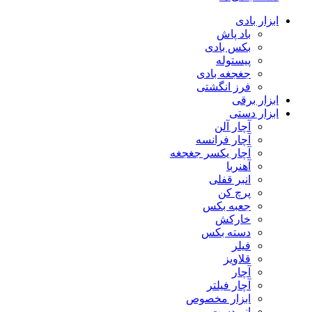
ابزار بادی
باد پاش
بکس بادی
پیستوله
جغجغه بادی
فرز انگشتی
ابزار برقی
ابزار دستی
آچار آلن
آچار فرانسه
آچار یکسر جغجغه
آهنربا
انبر قفلی
پرچ کن
جعبه بکس
خارکش
دسته بکس
فیلر
قلاویز
آچار
آچار فیلتر
ابزار مخصوص
انبردست