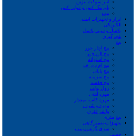
انبر سوکت بنزین
بلبرینگ کش و فولی کش
بیت
ابزار و تجهیزات ایمنی
الکتریکی
بکسل و سیم بکسل
پنچرگیری
پیچ
پیچ آچار خور
پیچ آلن خور
پیچ استوانه
پیچ ام دی اف
پیچ پانلی
پیچ سرمته
پیچ قفسه
رول بولت
مهره آهنی
مهره کاسه نمددار
مهره واشردار
واشر فنری
پیچ متری
تجهیزات تعمیرگاهی
سری گریس پمپ
چسب