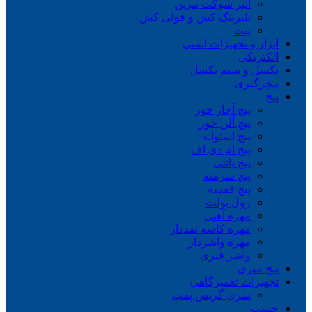
انبر سوکت بنزین
بلبرینگ کش و فولی کش
بیت
ابزار و تجهیزات ایمنی
الکتریکی
بکسل و سیم بکسل
پنچرگیری
پیچ
پیچ آچار خور
پیچ آلن خور
پیچ استوانه
پیچ ام دی اف
پیچ پانلی
پیچ سرمته
پیچ قفسه
رول بولت
مهره آهنی
مهره کاسه نمددار
مهره واشردار
واشر فنری
پیچ متری
تجهیزات تعمیرگاهی
سری گریس پمپ
چسب