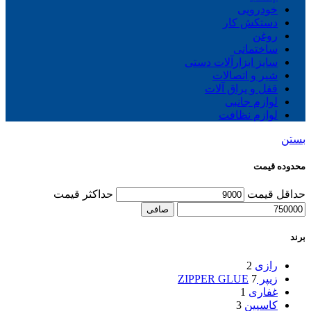
خودرویی
دستکش کار
روغن
ساختمانی
سایز ابزارآلات دستی
شیر و اتصالات
قفل و یراق آلات
لوازم جانبی
لوازم نظافت
بستن
محدوده قیمت
حداقل قیمت
حداكثر قيمت
صافی
برند
رازی
2
زیپر ZIPPER GLUE
7
غفاری
1
کاسپین
3