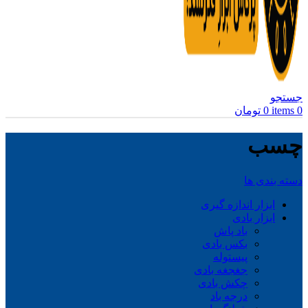
جستجو
0
items
0
تومان
چسب
دسته بندی ها
ابزار اندازه گیری
ابزار بادی
باد پاش
بکس بادی
پیستوله
جغجغه بادی
چکش بادی
درجه باد