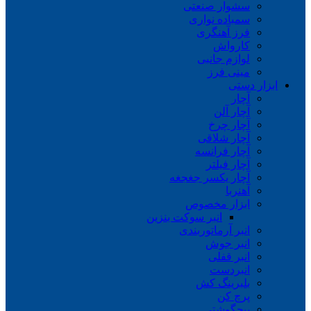
سشوار صنعتی
سمباده نواری
فرز آهنگری
کارواش
لوازم جانبی
مینی فرز
ابزار دستی
آچار
آچار آلن
آچار چرخ
آچار شلاقی
آچار فرانسه
آچار فیلتر
آچار یکسر جغجغه
آهنربا
ابزار مخصوص
انبر سوکت بنزین
انبر آرماتوربندی
انبر جوش
انبر قفلی
انبردست
بلبرینگ کش
پرچ کن
پیچگوشتی