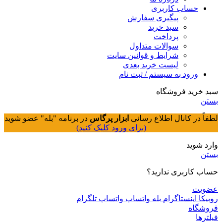
حساب کاربری
پیگیری سفارش
سبد خرید
پرداخت
سوالات متداول
شرایط و قوانین سایت
لیست خرید بعدی
ورود به سیستم / ثبت نام
سبد خرید فروشگاه
بستن
لطفاً در کانال اطلاع رسانی
ابزار پرگاس
در برنامه "بله" عضو شوید
(برای ورود کلیک کنید)
وارد شوید
بستن
حساب کاربری ندارید؟
عضویت
روبیکا
اینستاگرام
بله
واتساپ
واتساپ
تلگرام
فروشگاه
فیلترها