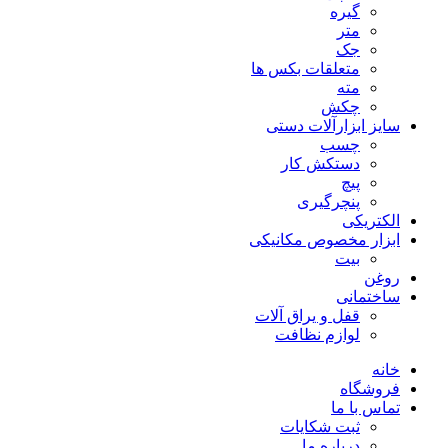
گیره
متر
جک
متعلقات بکس ها
مته
چکش
سایز ابزارآلات دستی
چسب
دستکش کار
پیچ
پنچرگیری
الکتریکی
ابزار مخصوص مکانیکی
بیت
روغن
ساختمانی
قفل و یراق آلات
لوازم نظافت
خانه
فروشگاه
تماس با ما
ثبت شکایات
درباره ما