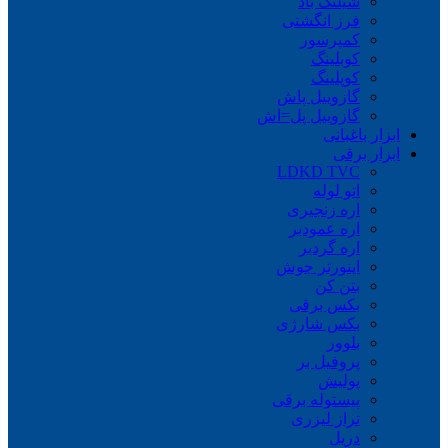
شیلنگ باد
فرز انگشتی
کمپرسور
کوبلینگ
کوپلینگ
گازوییل پاش
گازوییل پل=اش
ابزار باغبانی
ابزار برقی
LDKD TVC
اتو لوله
اره زنجیری
اره عمودبر
اره گردبر
اینورتر جوش
بتن کن
بکس برقی
بکس شارژی
بلوور
پروفیل بر
پولیش
پیستوله برقی
تراز لیزری
دریل