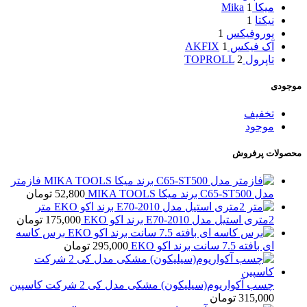
میکا Mika
1
نیکتا
1
یوروفیکس
1
آک فیکس AKFIX
1
تاپرول TOPROLL
2
موجودی
تخفیف
موجود
محصولات پرفروش
فازمتر
مدل C65-ST500 برند میکا MIKA TOOLS
52,800
تومان
متر
2متری استیل مدل E70-2010 برند اکو EKO
175,000
تومان
برس کاسه
ای بافته 7.5 سانت برند اکو EKO
295,000
تومان
چسب آکواریوم(سیلیکون) مشکی مدل کی 2 شرکت کاسپین
315,000
تومان