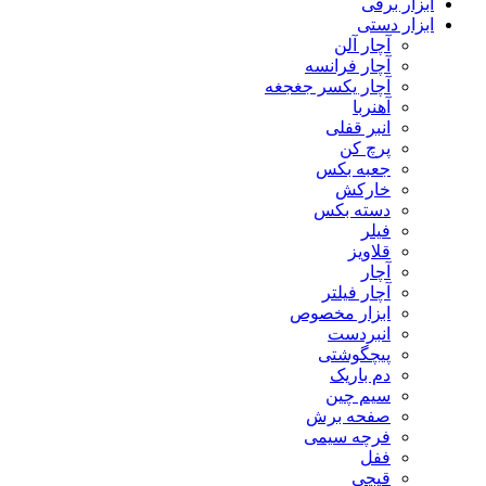
ابزار برقی
ابزار دستی
آچار آلن
آچار فرانسه
آچار یکسر جغجغه
آهنربا
انبر قفلی
پرچ کن
جعبه بکس
خارکش
دسته بکس
فیلر
قلاویز
آچار
آچار فیلتر
ابزار مخصوص
انبردست
پیچگوشتی
دم باریک
سیم چین
صفحه برش
فرچه سیمی
ففل
قیچی