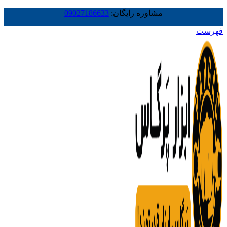
مشاوره رایگان:
09027186633
فهرست