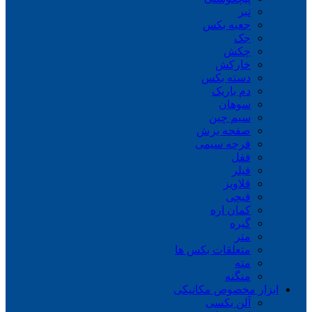
تبر
جعبه بکس
جک
چکش
خارکش
دسته بکس
دم باریک
سوهان
سیم چین
صفحه برش
فرچه سیمی
ففل
فیلر
قلاویز
قیچی
کمان اره
گیره
متر
متعلقات بکس ها
مته
منگنه
ابزار مخصوص مکانیکی
آلن بکسی