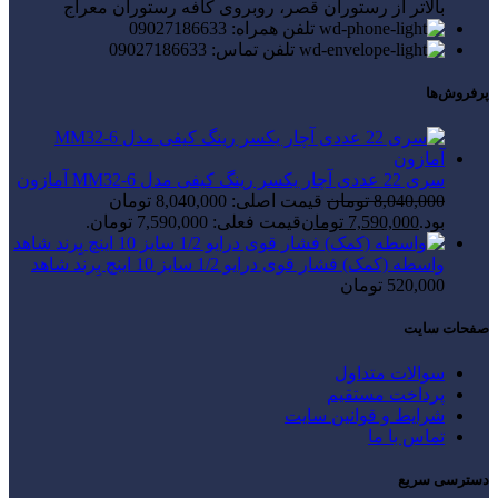
بالاتر از رستوران قصر، روبروی کافه رستوران معراج
تلفن همراه: 09027186633
تلفن تماس: 09027186633
پرفروش‌ها
سری 22 عددی آچار یکسر رینگ کیفی مدل MM32-6 آمازون
8,040,000
تومان
قیمت اصلی: 8,040,000 تومان
بود.
7,590,000
تومان
قیمت فعلی: 7,590,000 تومان.
واسطه (کمک) فشار قوی درایو 1/2 سایز 10 اینچ بِرند شاهد
520,000
تومان
صفحات سایت
سوالات متداول
پرداخت مستقیم
شرایط و قوانین سایت
تماس با ما
دسترسی سریع