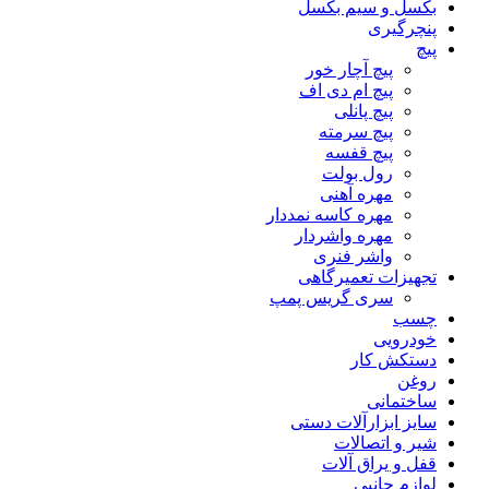
بکسل و سیم بکسل
پنچرگیری
پیچ
پیچ آچار خور
پیچ ام دی اف
پیچ پانلی
پیچ سرمته
پیچ قفسه
رول بولت
مهره آهنی
مهره کاسه نمددار
مهره واشردار
واشر فنری
تجهیزات تعمیرگاهی
سری گریس پمپ
چسب
خودرویی
دستکش کار
روغن
ساختمانی
سایز ابزارآلات دستی
شیر و اتصالات
قفل و یراق آلات
لوازم جانبی