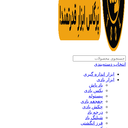
انتخاب دسته‌بندی
ابزار اندازه گیری
ابزار بادی
باد پاش
بکس بادی
پیستوله
جغجغه بادی
چکش بادی
درجه باد
شیلنگ باد
فرز انگشتی