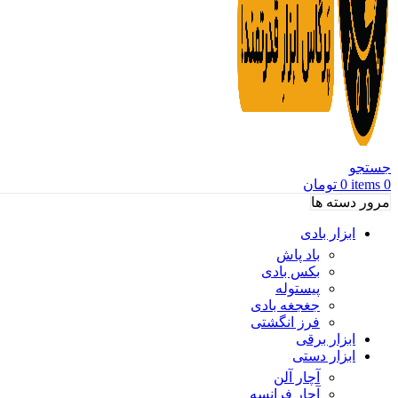
جستجو
0
items
0
تومان
مرور دسته ها
ابزار بادی
باد پاش
بکس بادی
پیستوله
جغجغه بادی
فرز انگشتی
ابزار برقی
ابزار دستی
آچار آلن
آچار فرانسه