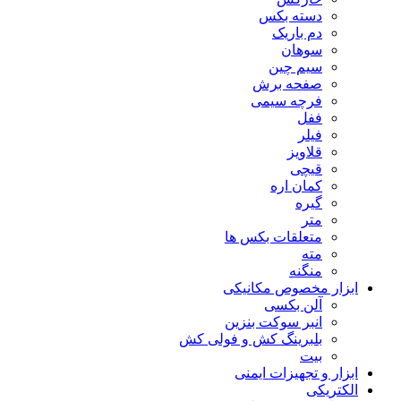
دسته بکس
دم باریک
سوهان
سیم چین
صفحه برش
فرچه سیمی
ففل
فیلر
قلاویز
قیچی
کمان اره
گیره
متر
متعلقات بکس ها
مته
منگنه
ابزار مخصوص مکانیکی
آلن بکسی
انبر سوکت بنزین
بلبرینگ کش و فولی کش
بیت
ابزار و تجهیزات ایمنی
الکتریکی