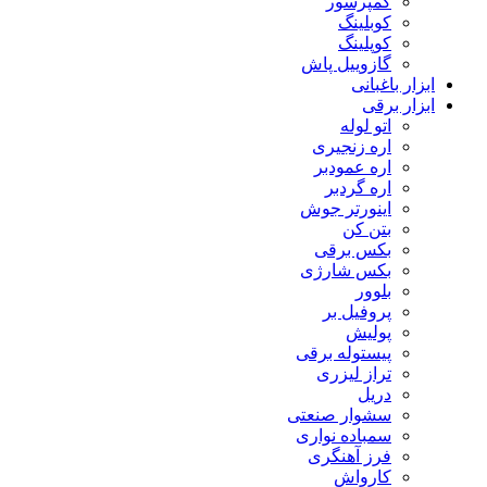
کمپرسور
کوبلینگ
کوپلینگ
گازوییل پاش
ابزار باغبانی
ابزار برقی
اتو لوله
اره زنجیری
اره عمودبر
اره گردبر
اینورتر جوش
بتن کن
بکس برقی
بکس شارژی
بلوور
پروفیل بر
پولیش
پیستوله برقی
تراز لیزری
دریل
سشوار صنعتی
سمباده نواری
فرز آهنگری
کارواش