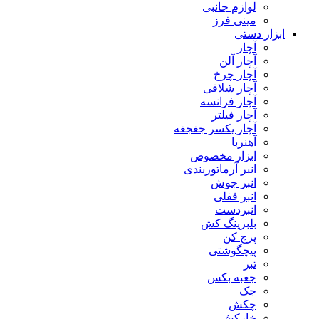
لوازم جانبی
مینی فرز
ابزار دستی
آچار
آچار آلن
آچار چرخ
آچار شلاقی
آچار فرانسه
آچار فیلتر
آچار یکسر جغجغه
آهنربا
ابزار مخصوص
انبر آرماتوربندی
انبر جوش
انبر قفلی
انبردست
بلبرینگ کش
پرچ کن
پیچگوشتی
تبر
جعبه بکس
جک
چکش
خارکش