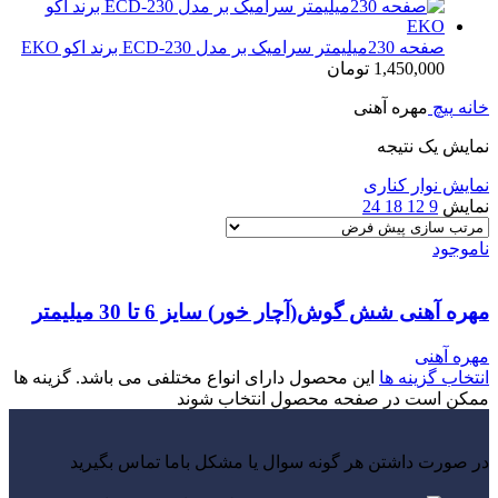
صفحه 230میلیمتر سرامیک بر مدل ECD-230 برند اکو EKO
1,450,000
تومان
خانه
پیچ
مهره آهنی
نمایش یک نتیجه
نمایش نوار کناری
نمایش
9
12
18
24
ناموجود
مهره آهنی شش گوش(آچار خور) سایز 6 تا 30 میلیمتر
مهره آهنی
انتخاب گزینه ها
این محصول دارای انواع مختلفی می باشد. گزینه ها
ممکن است در صفحه محصول انتخاب شوند
در صورت داشتن هر گونه سوال یا مشکل باما تماس بگیرید