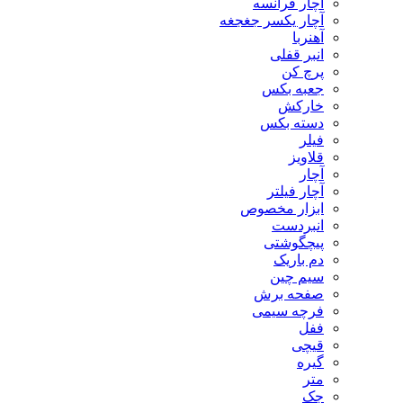
آچار فرانسه
آچار یکسر جغجغه
آهنربا
انبر قفلی
پرچ کن
جعبه بکس
خارکش
دسته بکس
فیلر
قلاویز
آچار
آچار فیلتر
ابزار مخصوص
انبردست
پیچگوشتی
دم باریک
سیم چین
صفحه برش
فرچه سیمی
ففل
قیچی
گیره
متر
جک