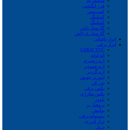
شیلنگ باد
فرز انگشتی
کمپرسور
کوبلینگ
کوپلینگ
گازوییل پاش
گازوییل پل=اش
ابزار باغبانی
ابزار برقی
LDKD TVC
اتو لوله
اره زنجیری
اره عمودبر
اره گردبر
اینورتر جوش
بتن کن
بکس برقی
بکس شارژی
بلوور
پروفیل بر
پولیش
پیستوله برقی
تراز لیزری
دریل