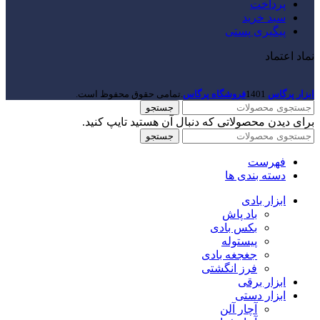
پرداخت
سبد خرید
پیگیری پستی
نماد اعتماد
ابزار پرگاس
1401
فروشگاه پرگاس
.تمامی حقوق محفوظ است.
جستجو
برای دیدن محصولاتی که دنبال آن هستید تایپ کنید.
جستجو
فهرست
دسته بندی ها
ابزار بادی
باد پاش
بکس بادی
پیستوله
جغجغه بادی
فرز انگشتی
ابزار برقی
ابزار دستی
آچار آلن