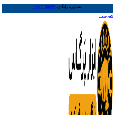
مشاوره رایگان:
09027186633
فهرست