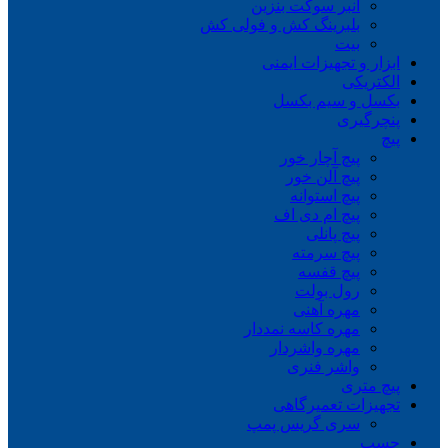
انبر سوکت بنزین
بلبرینگ کش و فولی کش
بیت
ابزار و تجهیزات ایمنی
الکتریکی
بکسل و سیم بکسل
پنچرگیری
پیچ
پیچ آچار خور
پیچ آلن خور
پیچ استوانه
پیچ ام دی اف
پیچ پانلی
پیچ سرمته
پیچ قفسه
رول بولت
مهره آهنی
مهره کاسه نمددار
مهره واشردار
واشر فنری
پیچ متری
تجهیزات تعمیرگاهی
سری گریس پمپ
چسب