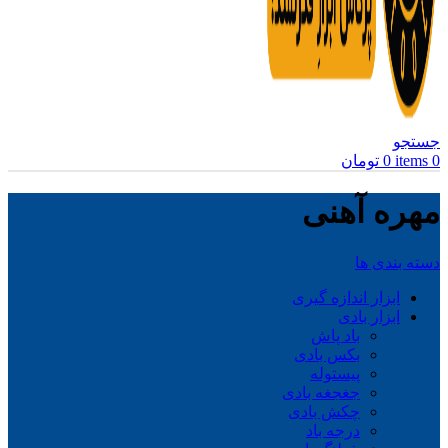
جستجو
0
items
0
تومان
مهره آهنی
دسته بندی ها
ابزار اندازه گیری
ابزار بادی
باد پاش
بکس بادی
پیستوله
جغجغه بادی
چکش بادی
درجه باد