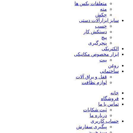
متعلقات بکس ها
مته
چکش
سایز ابزارآلات دستی
چسب
دستکش کار
پیچ
پنچرگیری
الکتریکی
ابزار مخصوص مکانیکی
بیت
روغن
ساختمانی
قفل و یراق آلات
لوازم نظافت
خانه
فروشگاه
تماس با ما
ثبت شکایات
درباره ما
حساب کاربری
پیگیری سفارش
سبد خرید