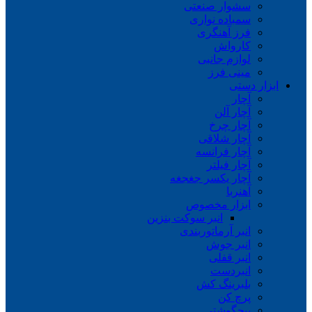
سشوار صنعتی
سمباده نواری
فرز آهنگری
کارواش
لوازم جانبی
مینی فرز
ابزار دستی
آچار
آچار آلن
آچار چرخ
آچار شلاقی
آچار فرانسه
آچار فیلتر
آچار یکسر جغجغه
آهنربا
ابزار مخصوص
انبر سوکت بنزین
انبر آرماتوربندی
انبر جوش
انبر قفلی
انبردست
بلبرینگ کش
پرچ کن
پیچگوشتی