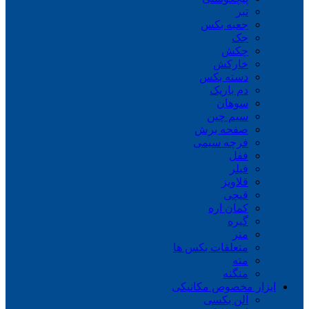
تبر
جعبه بکس
جک
چکش
خارکش
دسته بکس
دم باریک
سوهان
سیم چین
صفحه برش
فرچه سیمی
ففل
فیلر
قلاویز
قیچی
کمان اره
گیره
متر
متعلقات بکس ها
مته
منگنه
ابزار مخصوص مکانیکی
آلن بکسی