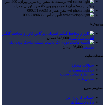
نرسیده به پلیس راه تبریز تهران، 200 متر
بالاتر از رستوران قصر، روبروی کافه رستوران معراج
تلفن همراه: 09027186633
تلفن تماس: 09027186633
پرفروش‌ها
کاور و محافظ گلگیر
آهنربایی پرگاس
645,000
تومان
شیشه ماسک دودی تک
پلاست
26,400
تومان
صفحات سایت
سوالات متداول
پرداخت مستقیم
شرایط و قوانین سایت
تماس با ما
دسترسی سریع
حساب کاربری من
پیگیری سفارش