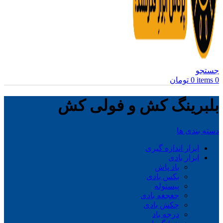
جستجو
0
items
0
تومان
بلبرینگ کش و فولی کش
دسته بندی ها
ابزار اندازه گیری
ابزار بادی
باد پاش
بکس بادی
پیستوله
جغجغه بادی
چکش بادی
درجه باد