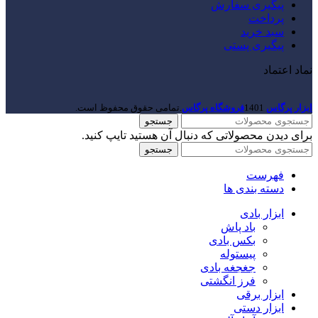
پیگیری سفارش
پرداخت
سبد خرید
پیگیری پستی
نماد اعتماد
ابزار پرگاس
1401
فروشگاه پرگاس
.تمامی حقوق محفوظ است.
جستجو
برای دیدن محصولاتی که دنبال آن هستید تایپ کنید.
جستجو
فهرست
دسته بندی ها
ابزار بادی
باد پاش
بکس بادی
پیستوله
جغجغه بادی
فرز انگشتی
ابزار برقی
ابزار دستی