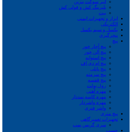
انبر سوکت بنزین
بلبرینگ کش و فولی کش
بیت
ابزار و تجهیزات ایمنی
الکتریکی
بکسل و سیم بکسل
پنچرگیری
پیچ
پیچ آچار خور
پیچ آلن خور
پیچ استوانه
پیچ ام دی اف
پیچ پانلی
پیچ سرمته
پیچ قفسه
رول بولت
مهره آهنی
مهره کاسه نمددار
مهره واشردار
واشر فنری
پیچ متری
تجهیزات تعمیرگاهی
سری گریس پمپ
چسب