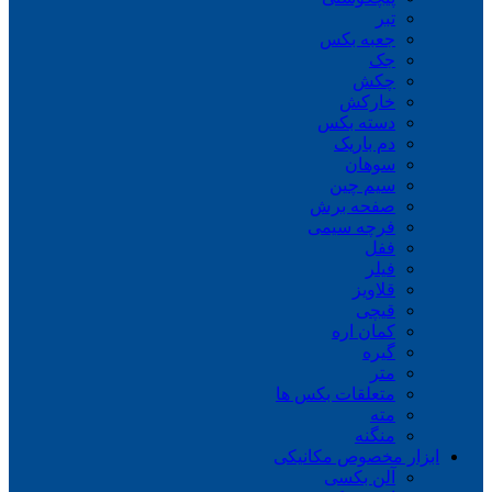
تبر
جعبه بکس
جک
چکش
خارکش
دسته بکس
دم باریک
سوهان
سیم چین
صفحه برش
فرچه سیمی
ففل
فیلر
قلاویز
قیچی
کمان اره
گیره
متر
متعلقات بکس ها
مته
منگنه
ابزار مخصوص مکانیکی
آلن بکسی