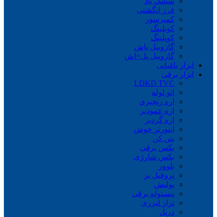
شیلنگ باد
فرز انگشتی
کمپرسور
کوبلینگ
کوپلینگ
گازوییل پاش
گازوییل پل=اش
ابزار باغبانی
ابزار برقی
LDKD TVC
اتو لوله
اره زنجیری
اره عمودبر
اره گردبر
اینورتر جوش
بتن کن
بکس برقی
بکس شارژی
بلوور
پروفیل بر
پولیش
پیستوله برقی
تراز لیزری
دریل