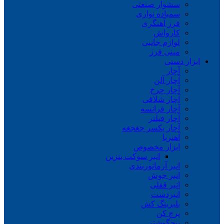
سشوار صنعتی
سمباده نواری
فرز آهنگری
کارواش
لوازم جانبی
مینی فرز
ابزار دستی
آچار
آچار آلن
آچار چرخ
آچار شلاقی
آچار فرانسه
آچار فیلتر
آچار یکسر جغجغه
آهنربا
ابزار مخصوص
انبر سوکت بنزین
انبر آرماتوربندی
انبر جوش
انبر قفلی
انبردست
بلبرینگ کش
پرچ کن
پیچگوشتی