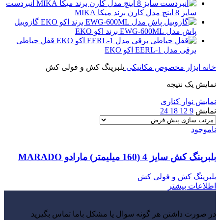
انبردست
سایز 8 اینچ مدل کارن برند میکا MIKA
گازوییل
پاش مدل EWG-600ML برند اکو EKO
قفل حیاطی
برقی مدل EERL-1 اکو EKO
خانه
ابزار مخصوص مکانیکی
بلبرینگ کش و فولی کش
نمایش یک نتیجه
نمایش نوار کناری
نمایش
9
12
18
24
ناموجود
بلبرینگ کش سایز 4 (160 میلیمتر) مارادو MARADO
بلبرینگ کش و فولی کش
اطلاعات بیشتر
در صورت داشتن هر گونه سوال یا مشکل باما تماس بگیرید