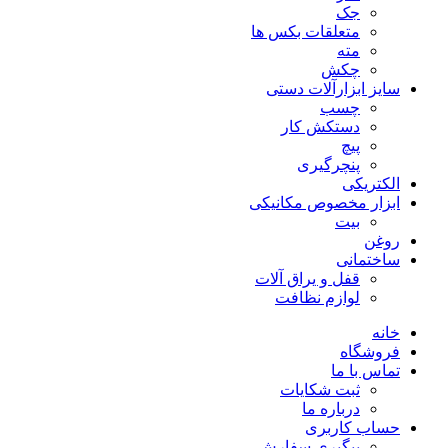
جک
متعلقات بکس ها
مته
چکش
سایز ابزارآلات دستی
چسب
دستکش کار
پیچ
پنچرگیری
الکتریکی
ابزار مخصوص مکانیکی
بیت
روغن
ساختمانی
قفل و یراق آلات
لوازم نظافت
خانه
فروشگاه
تماس با ما
ثبت شکایات
درباره ما
حساب کاربری
پیگیری سفارش