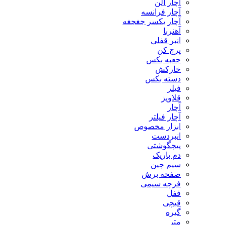
آچار آلن
آچار فرانسه
آچار یکسر جغجغه
آهنربا
انبر قفلی
پرچ کن
جعبه بکس
خارکش
دسته بکس
فیلر
قلاویز
آچار
آچار فیلتر
ابزار مخصوص
انبردست
پیچگوشتی
دم باریک
سیم چین
صفحه برش
فرچه سیمی
ففل
قیچی
گیره
متر