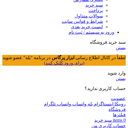
سبد خرید
پرداخت
سوالات متداول
شرایط و قوانین سایت
لیست خرید بعدی
ورود به سیستم / ثبت نام
سبد خرید فروشگاه
بستن
لطفاً در کانال اطلاع رسانی
ابزار پرگاس
در برنامه "بله" عضو شوید
(برای ورود کلیک کنید)
وارد شوید
بستن
حساب کاربری ندارید؟
عضویت
روبیکا
اینستاگرام
بله
واتساپ
واتساپ
تلگرام
فروشگاه
فیلترها
0
items
سبد خريد
حساب کاربری من