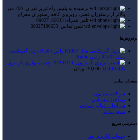
نرسیده به پلیس راه تبریز تهران، 200 متر
بالاتر از رستوران قصر، روبروی کافه رستوران معراج
تلفن همراه: 09027186633
تلفن تماس: 09027186633
پرفروش‌ها
دریل گیربکسی
مدل R1007 رابین Rabin
چسب نواری تاپ رول
TOPROLL
39,000
تومان
صفحات سایت
سوالات متداول
پرداخت مستقیم
شرایط و قوانین سایت
تماس با ما
دسترسی سریع
حساب کاربری من