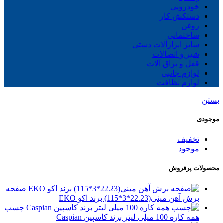
خودرویی
دستکش کار
روغن
ساختمانی
سایز ابزارآلات دستی
شیر و اتصالات
قفل و یراق آلات
لوازم جانبی
لوازم نظافت
بستن
موجودی
تخفیف
موجود
محصولات پرفروش
صفحه
برش آهن مینی(22.23*3*115) برند اکو EKO
چسب
همه کاره 100 میلی لیتر برند کاسپین Caspian