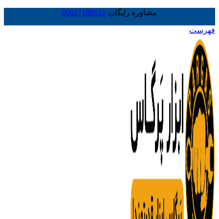
مشاوره رایگان:
09027186633
فهرست