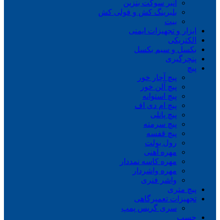
انبر سوکت بنزین
بلبرینگ کش و فولی کش
بیت
ابزار و تجهیزات ایمنی
الکتریکی
بکسل و سیم بکسل
پنچرگیری
پیچ
پیچ آچار خور
پیچ آلن خور
پیچ استوانه
پیچ ام دی اف
پیچ پانلی
پیچ سرمته
پیچ قفسه
رول بولت
مهره آهنی
مهره کاسه نمددار
مهره واشردار
واشر فنری
پیچ متری
تجهیزات تعمیرگاهی
سری گریس پمپ
چسب