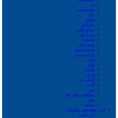
تبر
جعبه بکس
جک
چکش
خارکش
دسته بکس
دم باریک
سوهان
سیم چین
صفحه برش
فرچه سیمی
ففل
فیلر
قلاویز
قیچی
کمان اره
گیره
متر
متعلقات بکس ها
مته
منگنه
ابزار مخصوص مکانیکی
آلن بکسی