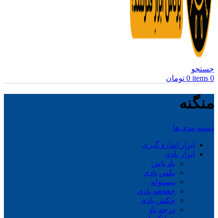
جستجو
0
items
0
تومان
منگنه
دسته بندی ها
ابزار اندازه گیری
ابزار بادی
باد پاش
بکس بادی
پیستوله
جغجغه بادی
چکش بادی
درجه باد