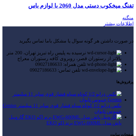
تفنگ میخکوب دستی مدل 2060 با لوازم باس
منگنه
اطلاعات بیشتر
در صورت داشتن هر گونه سوال یا مشکل باما تماس بگیرید
نرسیده به پلیس راه تبریز تهران، 200 متر
بالاتر از رستوران قصر، روبروی کافه رستوران معراج
تلفن همراه: 09027186633
تلفن تماس: 09027186633
پرفروش‌ها
بکس درایو 1/2 کوتاه سیاه فشار قوی سایز 11 میلیمتر Genius
جنیوس تایوان
گازوییل
پاش مدل EWG-600ML برند اکو EKO
صفحات سایت