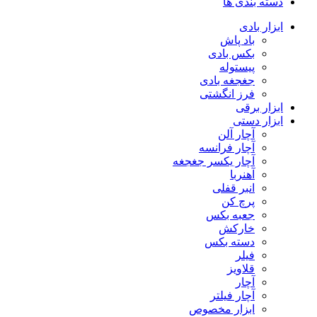
دسته بندی ها
ابزار بادی
باد پاش
بکس بادی
پیستوله
جغجغه بادی
فرز انگشتی
ابزار برقی
ابزار دستی
آچار آلن
آچار فرانسه
آچار یکسر جغجغه
آهنربا
انبر قفلی
پرچ کن
جعبه بکس
خارکش
دسته بکس
فیلر
قلاویز
آچار
آچار فیلتر
ابزار مخصوص