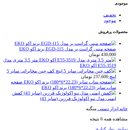
موجودی
تخفیف
موجود
محصولات پرفروش
صفحه مینی گرانیت بر مدل EGD-115 برند اکو EKO
430,000
تومان
متر 3.5 متری مدل
E55-3519 اکو EKO
کف چین مخابراتی سایز 5
اینچ
237,600
تومان
صفحه
ساب سایز (22.23*6*180) برند اکو EKO
کفش
ایمنی مدل نیو اکولوژیک فرزین (سایز 43)
خانه
ابزار دستی
منگنه
مشاهده همه 6 نتیجه
نمایش نوار کناری