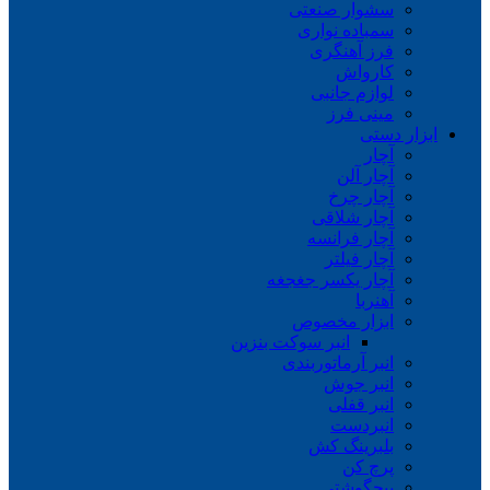
سشوار صنعتی
سمباده نواری
فرز آهنگری
کارواش
لوازم جانبی
مینی فرز
ابزار دستی
آچار
آچار آلن
آچار چرخ
آچار شلاقی
آچار فرانسه
آچار فیلتر
آچار یکسر جغجغه
آهنربا
ابزار مخصوص
انبر سوکت بنزین
انبر آرماتوربندی
انبر جوش
انبر قفلی
انبردست
بلبرینگ کش
پرچ کن
پیچگوشتی