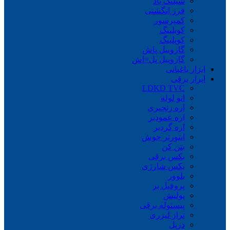
شیلنگ باد
فرز انگشتی
کمپرسور
کوبلینگ
کوپلینگ
گازوییل پاش
گازوییل پل=اش
ابزار باغبانی
ابزار برقی
LDKD TVC
اتو لوله
اره زنجیری
اره عمودبر
اره گردبر
اینورتر جوش
بتن کن
بکس برقی
بکس شارژی
بلوور
پروفیل بر
پولیش
پیستوله برقی
تراز لیزری
دریل