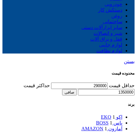
خودرویی
دستکش کار
روغن
ساختمانی
سایز ابزارآلات دستی
شیر و اتصالات
قفل و یراق آلات
لوازم جانبی
لوازم نظافت
بستن
محدوده قیمت
حداقل قیمت
حداكثر قيمت
صافی
برند
اکو EKO
1
باس BOSS
1
آمازون AMAZON
1