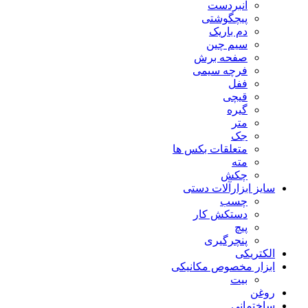
انبردست
پیچگوشتی
دم باریک
سیم چین
صفحه برش
فرچه سیمی
ففل
قیچی
گیره
متر
جک
متعلقات بکس ها
مته
چکش
سایز ابزارآلات دستی
چسب
دستکش کار
پیچ
پنچرگیری
الکتریکی
ابزار مخصوص مکانیکی
بیت
روغن
ساختمانی