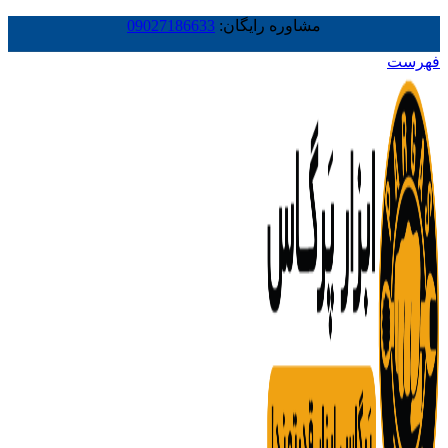
مشاوره رایگان:
09027186633
فهرست