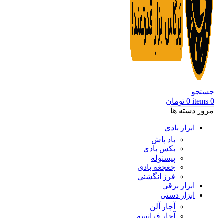
جستجو
0
items
0
تومان
مرور دسته ها
ابزار بادی
باد پاش
بکس بادی
پیستوله
جغجغه بادی
فرز انگشتی
ابزار برقی
ابزار دستی
آچار آلن
آچار فرانسه