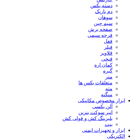
دسته بکس
دم باریک
سوهان
سیم چین
صفحه برش
فرچه سیمی
ففل
فیلر
قلاویز
قیچی
کمان اره
گیره
متر
متعلقات بکس ها
مته
منگنه
ابزار مخصوص مکانیکی
آلن بکسی
انبر سوکت بنزین
بلبرینگ کش و فولی کش
بیت
ابزار و تجهیزات ایمنی
الکتریکی