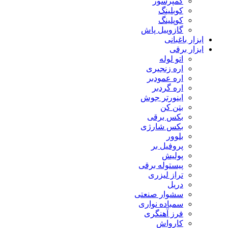
کمپرسور
کوبلینگ
کوپلینگ
گازوییل پاش
ابزار باغبانی
ابزار برقی
اتو لوله
اره زنجیری
اره عمودبر
اره گردبر
اینورتر جوش
بتن کن
بکس برقی
بکس شارژی
بلوور
پروفیل بر
پولیش
پیستوله برقی
تراز لیزری
دریل
سشوار صنعتی
سمباده نواری
فرز آهنگری
کارواش