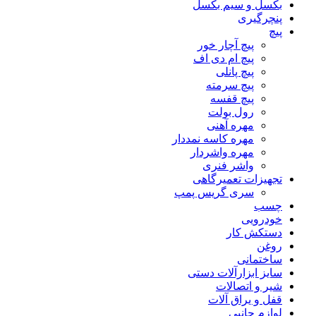
بکسل و سیم بکسل
پنچرگیری
پیچ
پیچ آچار خور
پیچ ام دی اف
پیچ پانلی
پیچ سرمته
پیچ قفسه
رول بولت
مهره آهنی
مهره کاسه نمددار
مهره واشردار
واشر فنری
تجهیزات تعمیرگاهی
سری گریس پمپ
چسب
خودرویی
دستکش کار
روغن
ساختمانی
سایز ابزارآلات دستی
شیر و اتصالات
قفل و یراق آلات
لوازم جانبی