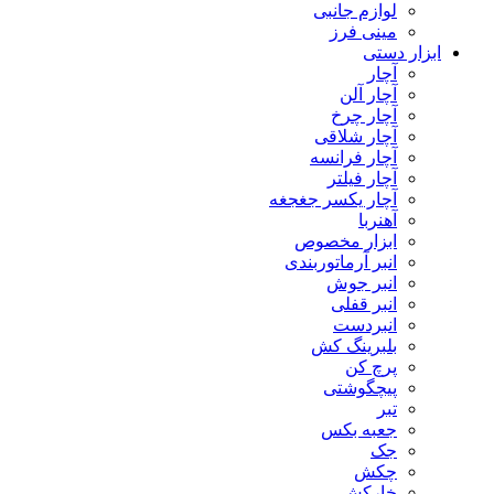
لوازم جانبی
مینی فرز
ابزار دستی
آچار
آچار آلن
آچار چرخ
آچار شلاقی
آچار فرانسه
آچار فیلتر
آچار یکسر جغجغه
آهنربا
ابزار مخصوص
انبر آرماتوربندی
انبر جوش
انبر قفلی
انبردست
بلبرینگ کش
پرچ کن
پیچگوشتی
تبر
جعبه بکس
جک
چکش
خارکش