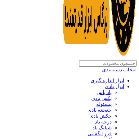
انتخاب دسته‌بندی
ابزار اندازه گیری
ابزار بادی
باد پاش
بکس بادی
پیستوله
جغجغه بادی
چکش بادی
درجه باد
شیلنگ باد
فرز انگشتی