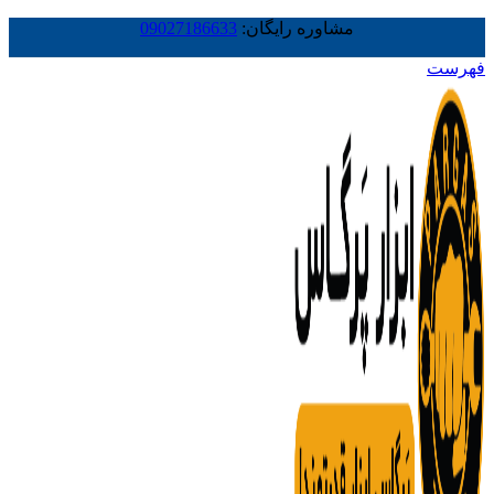
مشاوره رایگان:
09027186633
فهرست