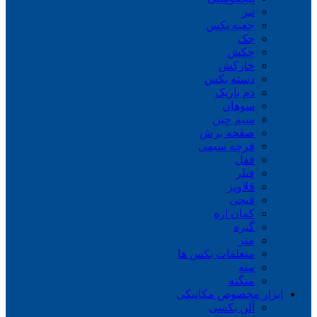
تبر
جعبه بکس
جک
چکش
خارکش
دسته بکس
دم باریک
سوهان
سیم چین
صفحه برش
فرچه سیمی
ففل
فیلر
قلاویز
قیچی
کمان اره
گیره
متر
متعلقات بکس ها
مته
منگنه
ابزار مخصوص مکانیکی
آلن بکسی