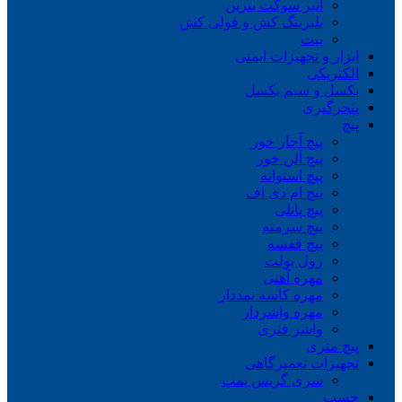
انبر سوکت بنزین
بلبرینگ کش و فولی کش
بیت
ابزار و تجهیزات ایمنی
الکتریکی
بکسل و سیم بکسل
پنچرگیری
پیچ
پیچ آچار خور
پیچ آلن خور
پیچ استوانه
پیچ ام دی اف
پیچ پانلی
پیچ سرمته
پیچ قفسه
رول بولت
مهره آهنی
مهره کاسه نمددار
مهره واشردار
واشر فنری
پیچ متری
تجهیزات تعمیرگاهی
سری گریس پمپ
چسب