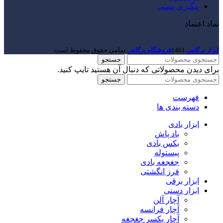
پیگیری پستی
نماد اعتماد
ابزار پرگاس
1401
فروشگاه پرگاس
.تمامی حقوق محفوظ است.
جستجو
برای دیدن محصولاتی که دنبال آن هستید تایپ کنید.
جستجو
فهرست
دسته بندی ها
ابزار بادی
باد پاش
بکس بادی
پیستوله
جغجغه بادی
فرز انگشتی
ابزار برقی
ابزار دستی
آچار آلن
آچار فرانسه
آچار یکسر جغجغه