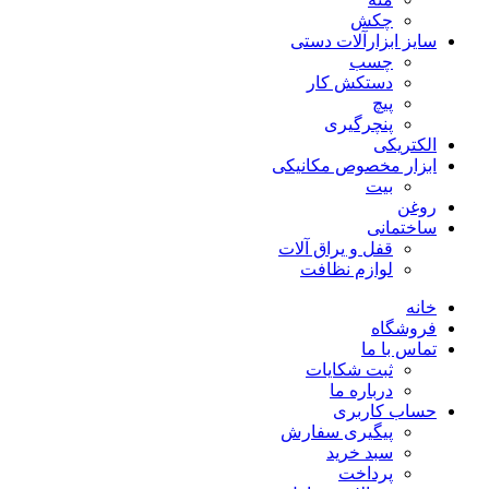
چکش
سایز ابزارآلات دستی
چسب
دستکش کار
پیچ
پنچرگیری
الکتریکی
ابزار مخصوص مکانیکی
بیت
روغن
ساختمانی
قفل و یراق آلات
لوازم نظافت
خانه
فروشگاه
تماس با ما
ثبت شکایات
درباره ما
حساب کاربری
پیگیری سفارش
سبد خرید
پرداخت