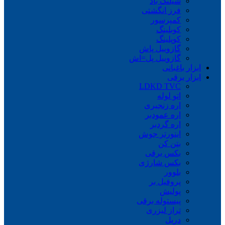
شیلنگ باد
فرز انگشتی
کمپرسور
کوبلینگ
کوپلینگ
گازوییل پاش
گازوییل پل=اش
ابزار باغبانی
ابزار برقی
LDKD TVC
اتو لوله
اره زنجیری
اره عمودبر
اره گردبر
اینورتر جوش
بتن کن
بکس برقی
بکس شارژی
بلوور
پروفیل بر
پولیش
پیستوله برقی
تراز لیزری
دریل