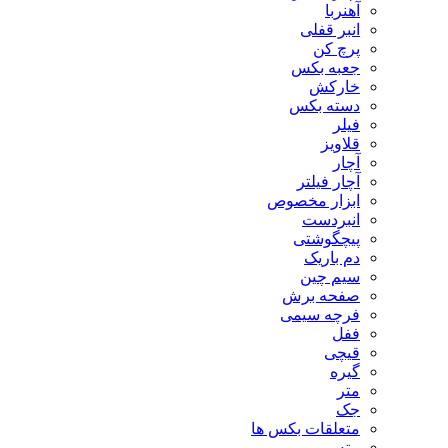
آهنربا
انبر قفلی
پرچ کن
جعبه بکس
خارکش
دسته بکس
فیلر
قلاویز
آچار
آچار فیلتر
ابزار مخصوص
انبردست
پیچگوشتی
دم باریک
سیم چین
صفحه برش
فرچه سیمی
ففل
قیچی
گیره
متر
جک
متعلقات بکس ها
مته