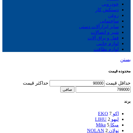
خودرویی
دستکش کار
روغن
ساختمانی
سایز ابزارآلات دستی
شیر و اتصالات
قفل و یراق آلات
لوازم جانبی
لوازم نظافت
بستن
محدوده قیمت
حداقل قیمت
حداكثر قيمت
صافی
برند
اکو EKO
7
لیهو LIHU
2
میکا Mika
5
نولان NOLAN
2