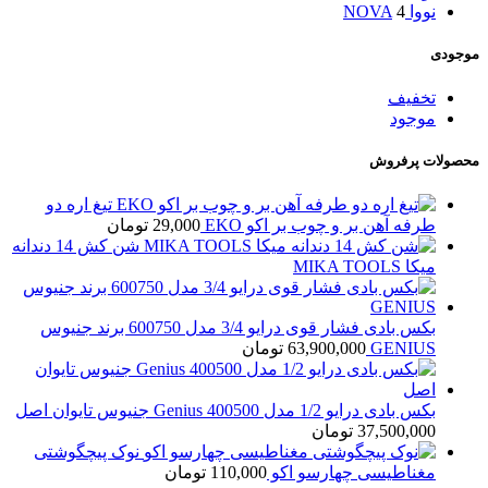
نووا NOVA
4
موجودی
تخفیف
موجود
محصولات پرفروش
تیغ اره دو
طرفه آهن بر و چوب بر اکو EKO
29,000
تومان
شن کش 14 دندانه
میکا MIKA TOOLS
بکس بادی فشار قوی درایو 3/4 مدل 600750 برند جنیوس
GENIUS
63,900,000
تومان
بکس بادی درایو 1/2 مدل Genius 400500 جنیوس تایوان اصل
37,500,000
تومان
نوک پیچگوشتی
مغناطیسی چهارسو اکو
110,000
تومان