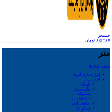
جستجو
0
items
0
تومان
متر
دسته بندی ها
ابزار اندازه گیری
ابزار بادی
باد پاش
بکس بادی
پیستوله
جغجغه بادی
چکش بادی
درجه باد