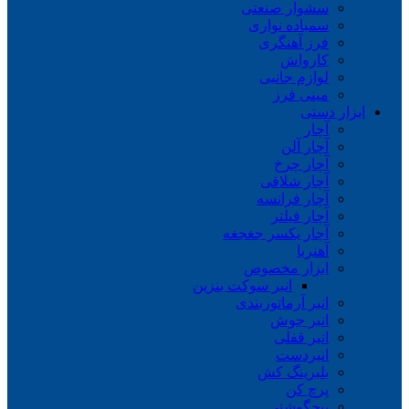
سشوار صنعتی
سمباده نواری
فرز آهنگری
کارواش
لوازم جانبی
مینی فرز
ابزار دستی
آچار
آچار آلن
آچار چرخ
آچار شلاقی
آچار فرانسه
آچار فیلتر
آچار یکسر جغجغه
آهنربا
ابزار مخصوص
انبر سوکت بنزین
انبر آرماتوربندی
انبر جوش
انبر قفلی
انبردست
بلبرینگ کش
پرچ کن
پیچگوشتی