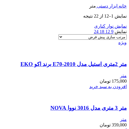
خانه
ابزار دستی
متر
نمایش 1–12 از 22 نتیجه
نمایش نوار کناری
نمایش
9
12
18
24
ویژه
متر 2متری استیل مدل E70-2010 برند اکو EKO
متر
175,000
تومان
افزودن به سبد خرید
متر 3 متری مدل 3016 نووا NOVA
متر
359,000
تومان