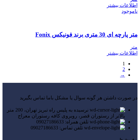
اطلاعات بیشتر
ناموجود
متر پارچه ای 30 متری برند فونیکس Fonix
متر
اطلاعات بیشتر
1
2
→
در صورت داشتن هر گونه سوال یا مشکل باما تماس بگیرید
نرسیده به پلیس راه تبریز تهران، 200 متر
بالاتر از رستوران قصر، روبروی کافه رستوران معراج
تلفن همراه: 09027186633
تلفن تماس: 09027186633
پرفروش‌ها