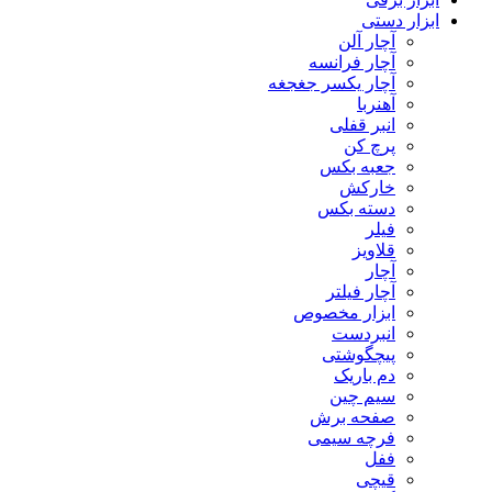
ابزار دستی
آچار آلن
آچار فرانسه
آچار یکسر جغجغه
آهنربا
انبر قفلی
پرچ کن
جعبه بکس
خارکش
دسته بکس
فیلر
قلاویز
آچار
آچار فیلتر
ابزار مخصوص
انبردست
پیچگوشتی
دم باریک
سیم چین
صفحه برش
فرچه سیمی
ففل
قیچی