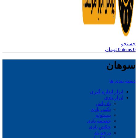
جستجو
0
items
0
تومان
سوهان
دسته بندی ها
ابزار اندازه گیری
ابزار بادی
باد پاش
بکس بادی
پیستوله
جغجغه بادی
چکش بادی
درجه باد