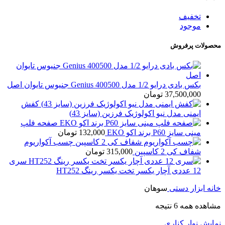
تخفیف
موجود
محصولات پرفروش
بکس بادی درایو 1/2 مدل Genius 400500 جنیوس تایوان اصل
37,500,000
تومان
کفش
ایمنی مدل نیو اکولوژیک فرزین (سایز 43)
صفحه فلپ
مینی سایز P60 برند اکو EKO
132,000
تومان
چسب آکواریوم
شفاف کی 2 کاسپین
315,000
تومان
سری
12 عددی آچار یکسر تخت یکسر رینگ HT252
خانه
ابزار دستی
سوهان
مشاهده همه 6 نتیجه
نمایش نوار کناری