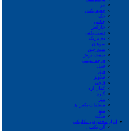
تبر
جعبه بکس
جک
چکش
خارکش
دسته بکس
دم باریک
سوهان
سیم چین
صفحه برش
فرچه سیمی
ففل
فیلر
قلاویز
قیچی
کمان اره
گیره
متر
متعلقات بکس ها
مته
منگنه
ابزار مخصوص مکانیکی
آلن بکسی