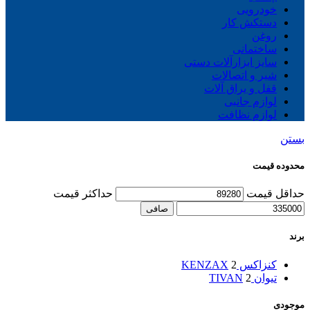
خودرویی
دستکش کار
روغن
ساختمانی
سایز ابزارآلات دستی
شیر و اتصالات
قفل و یراق آلات
لوازم جانبی
لوازم نظافت
بستن
محدوده قیمت
حداقل قیمت
حداكثر قيمت
صافی
برند
کنزاکس KENZAX
2
تیوان TIVAN
2
موجودی