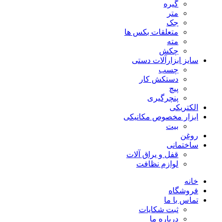
گیره
متر
جک
متعلقات بکس ها
مته
چکش
سایز ابزارآلات دستی
چسب
دستکش کار
پیچ
پنچرگیری
الکتریکی
ابزار مخصوص مکانیکی
بیت
روغن
ساختمانی
قفل و یراق آلات
لوازم نظافت
خانه
فروشگاه
تماس با ما
ثبت شکایات
درباره ما