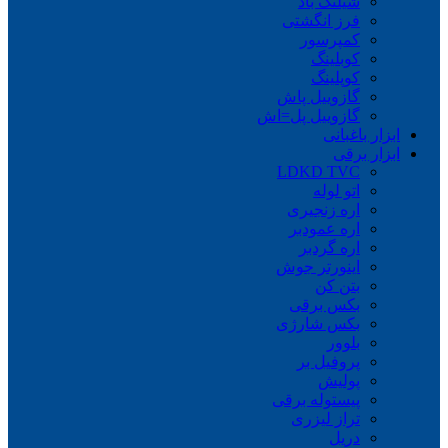
شیلنگ باد
فرز انگشتی
کمپرسور
کوبلینگ
کوپلینگ
گازوییل پاش
گازوییل پل=اش
ابزار باغبانی
ابزار برقی
LDKD TVC
اتو لوله
اره زنجیری
اره عمودبر
اره گردبر
اینورتر جوش
بتن کن
بکس برقی
بکس شارژی
بلوور
پروفیل بر
پولیش
پیستوله برقی
تراز لیزری
دریل