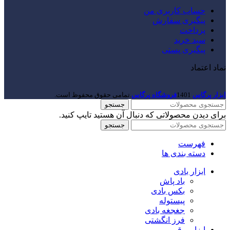
حساب کاربری من
پیگیری سفارش
پرداخت
سبد خرید
پیگیری پستی
نماد اعتماد
ابزار پرگاس
1401
فروشگاه پرگاس
.تمامی حقوق محفوظ است.
جستجو
برای دیدن محصولاتی که دنبال آن هستید تایپ کنید.
جستجو
فهرست
دسته بندی ها
ابزار بادی
باد پاش
بکس بادی
پیستوله
جغجغه بادی
فرز انگشتی
ابزار برقی