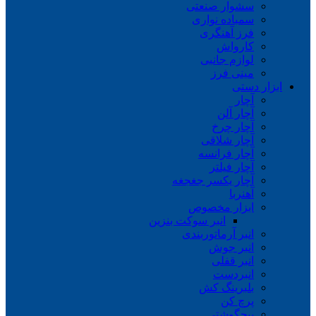
سشوار صنعتی
سمباده نواری
فرز آهنگری
کارواش
لوازم جانبی
مینی فرز
ابزار دستی
آچار
آچار آلن
آچار چرخ
آچار شلاقی
آچار فرانسه
آچار فیلتر
آچار یکسر جغجغه
آهنربا
ابزار مخصوص
انبر سوکت بنزین
انبر آرماتوربندی
انبر جوش
انبر قفلی
انبردست
بلبرینگ کش
پرچ کن
پیچگوشتی