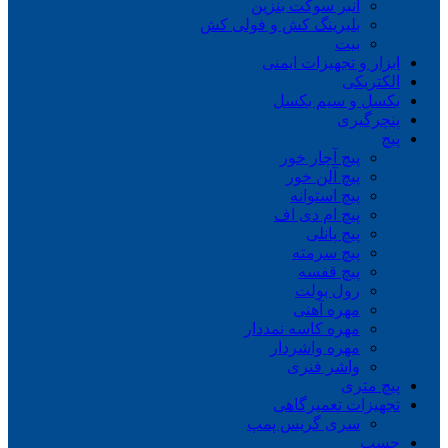
انبر سوکت بنزین
بلبرینگ کش و فولی کش
بیت
ابزار و تجهیزات ایمنی
الکتریکی
بکسل و سیم بکسل
پنچرگیری
پیچ
پیچ آچار خور
پیچ آلن خور
پیچ استوانه
پیچ ام دی اف
پیچ پانلی
پیچ سرمته
پیچ قفسه
رول بولت
مهره آهنی
مهره کاسه نمددار
مهره واشردار
واشر فنری
پیچ متری
تجهیزات تعمیرگاهی
سری گریس پمپ
چسب