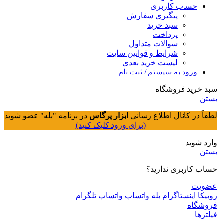
حساب کاربری
پیگیری سفارش
سبد خرید
پرداخت
سوالات متداول
شرایط و قوانین سایت
لیست خرید بعدی
ورود به سیستم / ثبت نام
سبد خرید فروشگاه
بستن
لطفاً در کانال اطلاع رسانی
ابزار پرگاس
در برنامه "بله" عضو شوید
(برای ورود کلیک کنید)
وارد شوید
بستن
حساب کاربری ندارید؟
عضویت
روبیکا
اینستاگرام
بله
واتساپ
واتساپ
تلگرام
فروشگاه
فیلترها