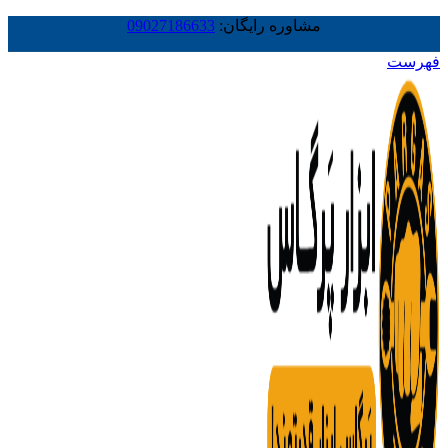
مشاوره رایگان:
09027186633
فهرست