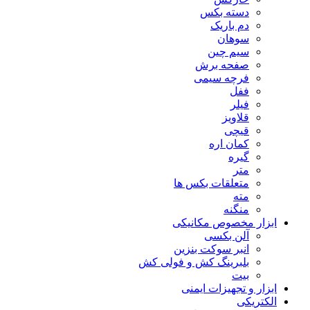
دسته بکس
دم باریک
سوهان
سیم چین
صفحه برش
فرچه سیمی
ففل
فیلر
قلاویز
قیچی
کمان اره
گیره
متر
متعلقات بکس ها
مته
منگنه
ابزار مخصوص مکانیکی
آلن بکسی
انبر سوکت بنزین
بلبرینگ کش و فولی کش
بیت
ابزار و تجهیزات ایمنی
الکتریکی