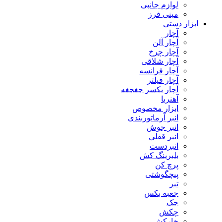
لوازم جانبی
مینی فرز
ابزار دستی
آچار
آچار آلن
آچار چرخ
آچار شلاقی
آچار فرانسه
آچار فیلتر
آچار یکسر جغجغه
آهنربا
ابزار مخصوص
انبر آرماتوربندی
انبر جوش
انبر قفلی
انبردست
بلبرینگ کش
پرچ کن
پیچگوشتی
تبر
جعبه بکس
جک
چکش
خارکش