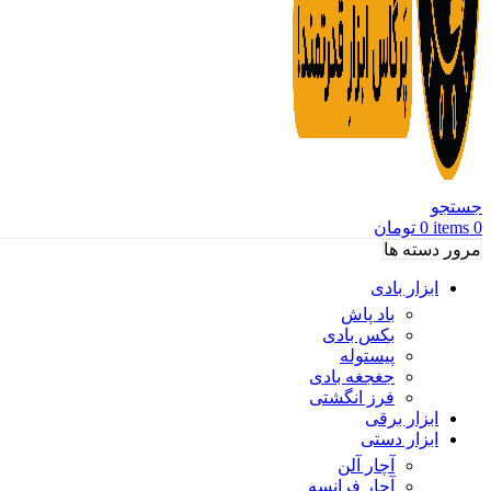
جستجو
0
items
0
تومان
مرور دسته ها
ابزار بادی
باد پاش
بکس بادی
پیستوله
جغجغه بادی
فرز انگشتی
ابزار برقی
ابزار دستی
آچار آلن
آچار فرانسه