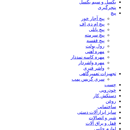
بکسل و سیم بکسل
پنچرگیری
پیچ
پیچ آچار خور
پیچ ام دی اف
پیچ پانلی
پیچ سرمته
پیچ قفسه
رول بولت
مهره آهنی
مهره کاسه نمددار
مهره واشردار
واشر فنری
تجهیزات تعمیرگاهی
سری گریس پمپ
چسب
خودرویی
دستکش کار
روغن
ساختمانی
سایز ابزارآلات دستی
شیر و اتصالات
قفل و یراق آلات
لوازم جانبی