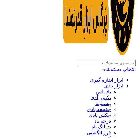
انتخاب دسته‌بندی
ابزار اندازه گیری
ابزار بادی
باد پاش
بکس بادی
پیستوله
جغجغه بادی
چکش بادی
درجه باد
شیلنگ باد
فرز انگشتی