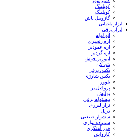
کمپرسور
کوبلینگ
کوپلینگ
گازوییل پاش
ابزار باغبانی
ابزار برقی
اتو لوله
اره زنجیری
اره عمودبر
اره گردبر
اینورتر جوش
بتن کن
بکس برقی
بکس شارژی
بلوور
پروفیل بر
پولیش
پیستوله برقی
تراز لیزری
دریل
سشوار صنعتی
سمباده نواری
فرز آهنگری
کارواش