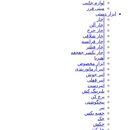
لوازم جانبی
مینی فرز
ابزار دستی
آچار
آچار آلن
آچار چرخ
آچار شلاقی
آچار فرانسه
آچار فیلتر
آچار یکسر جغجغه
آهنربا
ابزار مخصوص
انبر آرماتوربندی
انبر جوش
انبر قفلی
انبردست
بلبرینگ کش
پرچ کن
پیچگوشتی
تبر
جعبه بکس
جک
چکش
خارکش