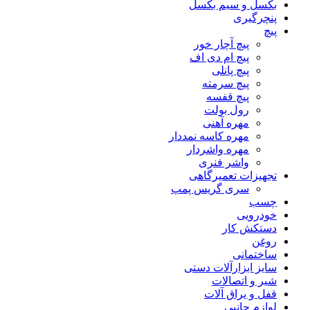
بکسل و سیم بکسل
پنچرگیری
پیچ
پیچ آچار خور
پیچ ام دی اف
پیچ پانلی
پیچ سرمته
پیچ قفسه
رول بولت
مهره آهنی
مهره کاسه نمددار
مهره واشردار
واشر فنری
تجهیزات تعمیرگاهی
سری گریس پمپ
چسب
خودرویی
دستکش کار
روغن
ساختمانی
سایز ابزارآلات دستی
شیر و اتصالات
قفل و یراق آلات
لوازم جانبی