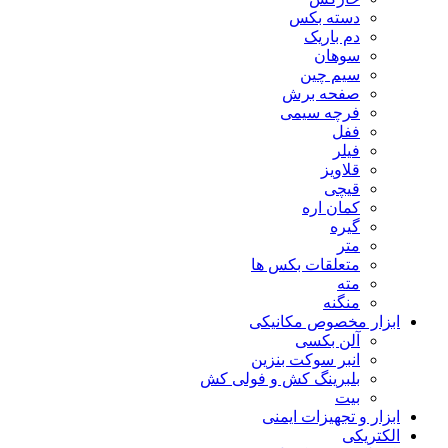
دسته بکس
دم باریک
سوهان
سیم چین
صفحه برش
فرچه سیمی
ففل
فیلر
قلاویز
قیچی
کمان اره
گیره
متر
متعلقات بکس ها
مته
منگنه
ابزار مخصوص مکانیکی
آلن بکسی
انبر سوکت بنزین
بلبرینگ کش و فولی کش
بیت
ابزار و تجهیزات ایمنی
الکتریکی