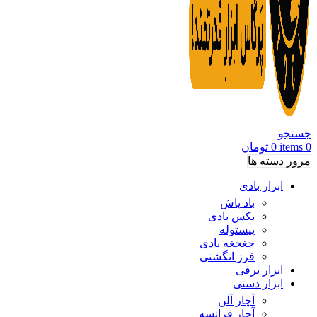
جستجو
0
items
0
تومان
مرور دسته ها
ابزار بادی
باد پاش
بکس بادی
پیستوله
جغجغه بادی
فرز انگشتی
ابزار برقی
ابزار دستی
آچار آلن
آچار فرانسه