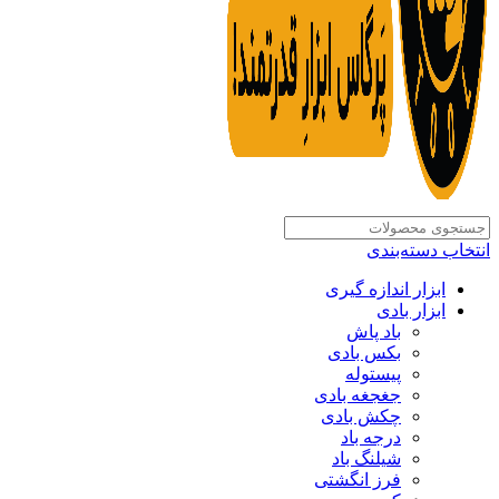
انتخاب دسته‌بندی
ابزار اندازه گیری
ابزار بادی
باد پاش
بکس بادی
پیستوله
جغجغه بادی
چکش بادی
درجه باد
شیلنگ باد
فرز انگشتی