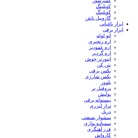
کمپرسور
کوبلینگ
کوپلینگ
گازوییل پاش
ابزار باغبانی
ابزار برقی
اتو لوله
اره زنجیری
اره عمودبر
اره گردبر
اینورتر جوش
بتن کن
بکس برقی
بکس شارژی
بلوور
پروفیل بر
پولیش
پیستوله برقی
تراز لیزری
دریل
سشوار صنعتی
سمباده نواری
فرز آهنگری
کارواش