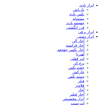
ابزار بادی
باد پاش
بکس بادی
پیستوله
جغجغه بادی
فرز انگشتی
ابزار برقی
ابزار دستی
آچار آلن
آچار فرانسه
آچار یکسر جغجغه
آهنربا
انبر قفلی
پرچ کن
جعبه بکس
خارکش
دسته بکس
فیلر
قلاویز
آچار
آچار فیلتر
ابزار مخصوص
انبردست