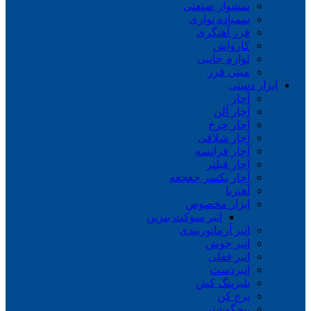
سشوار صنعتی
سمباده نواری
فرز آهنگری
کارواش
لوازم جانبی
مینی فرز
ابزار دستی
آچار
آچار آلن
آچار چرخ
آچار شلاقی
آچار فرانسه
آچار فیلتر
آچار یکسر جغجغه
آهنربا
ابزار مخصوص
انبر سوکت بنزین
انبر آرماتوربندی
انبر جوش
انبر قفلی
انبردست
بلبرینگ کش
پرچ کن
پیچگوشتی