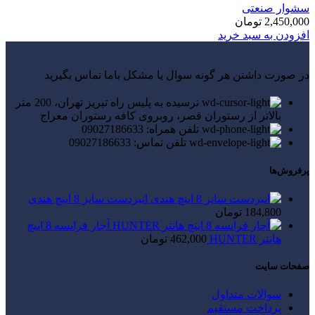
سشوار صنعتی
2,450,000
تومان
افزودن به سبد خرید
در صورت داشتن هر گونه سوال یا مشکل باما تماس بگیرید
نرسیده به پلیس راه تبریز تهران، 200 متر
بالاتر از رستوران قصر، روبروی کافه رستوران معراج
تلفن همراه: 09027186633
تلفن تماس: 09027186633
پرفروش‌ها
انبردست سایز 8 اینچ هندی
184,800
تومان
آچار فرانسه 8 اینچ
هانتر HUNTER
462,000
تومان
صفحات سایت
سوالات متداول
پرداخت مستقیم