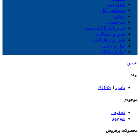
خودرویی
دستکش کار
روغن
ساختمانی
سایز ابزارآلات دستی
شیر و اتصالات
قفل و یراق آلات
لوازم جانبی
لوازم نظافت
بستن
برند
باس BOSS
1
موجودی
تخفیف
موجود
محصولات پرفروش