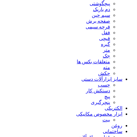
پیچگوشتی
دم باریک
سیم چین
صفحه برش
فرچه سیمی
ففل
قیچی
گیره
متر
جک
متعلقات بکس ها
مته
چکش
سایز ابزارآلات دستی
چسب
دستکش کار
پیچ
پنچرگیری
الکتریکی
ابزار مخصوص مکانیکی
بیت
روغن
ساختمانی