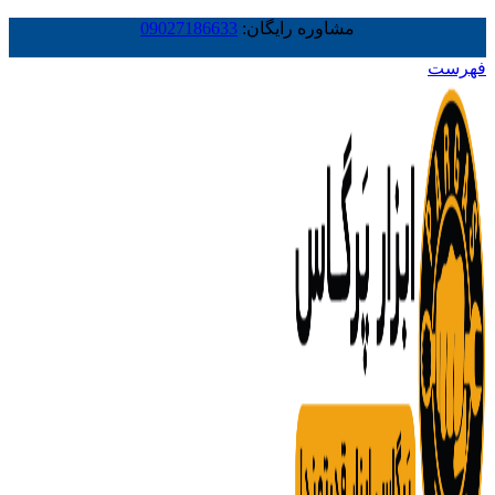
مشاوره رایگان:
09027186633
فهرست