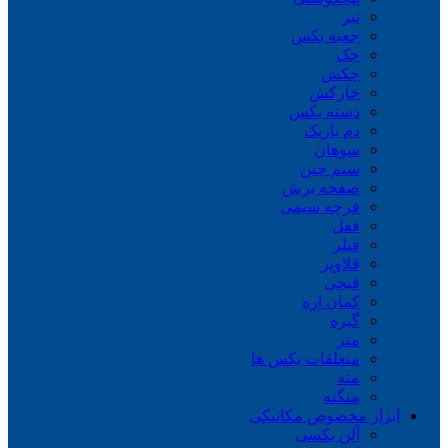
تبر
جعبه بکس
جک
چکش
خارکش
دسته بکس
دم باریک
سوهان
سیم چین
صفحه برش
فرچه سیمی
ففل
فیلر
قلاویز
قیچی
کمان اره
گیره
متر
متعلقات بکس ها
مته
منگنه
ابزار مخصوص مکانیکی
آلن بکسی