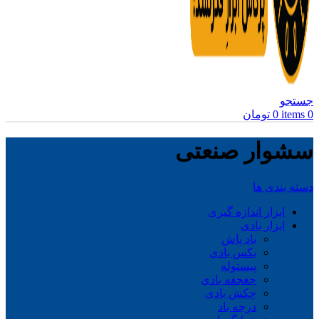
جستجو
0
items
0
تومان
سشوار صنعتی
دسته بندی ها
ابزار اندازه گیری
ابزار بادی
باد پاش
بکس بادی
پیستوله
جغجغه بادی
چکش بادی
درجه باد