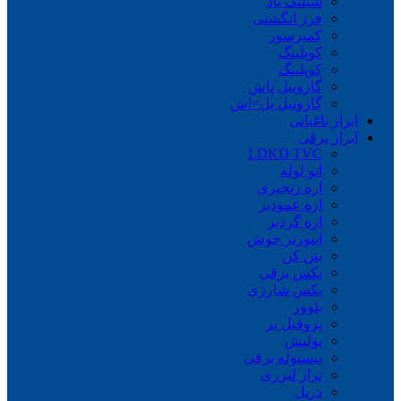
شیلنگ باد
فرز انگشتی
کمپرسور
کوبلینگ
کوپلینگ
گازوییل پاش
گازوییل پل=اش
ابزار باغبانی
ابزار برقی
LDKD TVC
اتو لوله
اره زنجیری
اره عمودبر
اره گردبر
اینورتر جوش
بتن کن
بکس برقی
بکس شارژی
بلوور
پروفیل بر
پولیش
پیستوله برقی
تراز لیزری
دریل