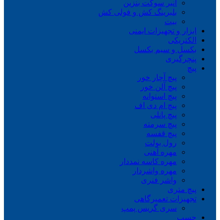
انبر سوکت بنزین
بلبرینگ کش و فولی کش
بیت
ابزار و تجهیزات ایمنی
الکتریکی
بکسل و سیم بکسل
پنچرگیری
پیچ
پیچ آچار خور
پیچ آلن خور
پیچ استوانه
پیچ ام دی اف
پیچ پانلی
پیچ سرمته
پیچ قفسه
رول بولت
مهره آهنی
مهره کاسه نمددار
مهره واشردار
واشر فنری
پیچ متری
تجهیزات تعمیرگاهی
سری گریس پمپ
چسب