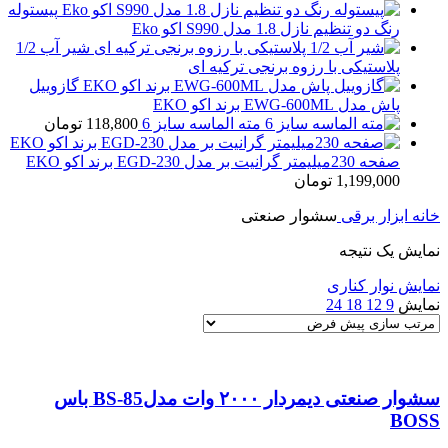
پیستوله
رنگ دو تنظیم نازل 1.8 مدل S990 اکو Eko
شیر آب 1/2
پلاستیکی با رزوه برنجی ترکیه ای
گازوییل
پاش مدل EWG-600ML برند اکو EKO
مته الماسه سایز 6
118,800
تومان
صفحه 230میلیمتر گرانیت بر مدل EGD-230 برند اکو EKO
1,199,000
تومان
خانه
ابزار برقی
سشوار صنعتی
نمایش یک نتیجه
نمایش نوار کناری
نمایش
9
12
18
24
سشوار صنعتی دیمردار ۲۰۰۰ وات مدلBS-85 باس
BOSS