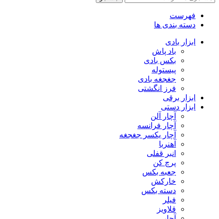
فهرست
دسته بندی ها
ابزار بادی
باد پاش
بکس بادی
پیستوله
جغجغه بادی
فرز انگشتی
ابزار برقی
ابزار دستی
آچار آلن
آچار فرانسه
آچار یکسر جغجغه
آهنربا
انبر قفلی
پرچ کن
جعبه بکس
خارکش
دسته بکس
فیلر
قلاویز
آچار