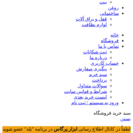
بیت
روغن
ساختمانی
قفل و یراق آلات
لوازم نظافت
خانه
فروشگاه
تماس با ما
ثبت شکایات
درباره ما
حساب کاربری
پیگیری سفارش
سبد خرید
پرداخت
سوالات متداول
شرایط و قوانین سایت
لیست خرید بعدی
ورود به سیستم / ثبت نام
سبد خرید فروشگاه
بستن
لطفاً در کانال اطلاع رسانی
ابزار پرگاس
در برنامه "بله" عضو شوید