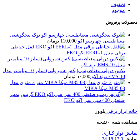
تخفیف
موجود
محصولات پرفروش
نوک پیچگوشتی
مغناطیسی چهارسو اکو
110,000
تومان
قفل حیاطی
برقی مدل EERL-1 اکو EKO
بکس دریلی مغناطیسی(بکس شیروانی) سایز 10 میلیمتر مدل
EMS-10 برند اکو
57,000
تومان
متر 3 متری مدل
M35-03 میکا MIKA
گریس پمپ
صنعتی 400 سی سی اکو EKO
خانه
ابزار برقی
بلوور
مشاهده همه 4 نتیجه
نمایش نوار کناری
نمایش
9
12
18
24