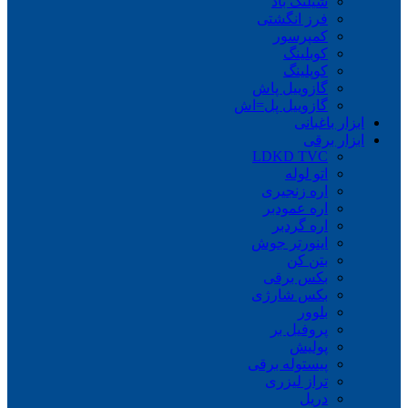
شیلنگ باد
فرز انگشتی
کمپرسور
کوبلینگ
کوپلینگ
گازوییل پاش
گازوییل پل=اش
ابزار باغبانی
ابزار برقی
LDKD TVC
اتو لوله
اره زنجیری
اره عمودبر
اره گردبر
اینورتر جوش
بتن کن
بکس برقی
بکس شارژی
بلوور
پروفیل بر
پولیش
پیستوله برقی
تراز لیزری
دریل