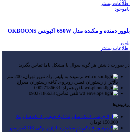
اطلاعات بیشتر
ناموجود
بلوور دمنده و مکنده مدل 650W اکبونس OKBOONS
بلوور
اطلاعات بیشتر
در صورت داشتن هر گونه سوال یا مشکل باما تماس بگیرید
نرسیده به پلیس راه تبریز تهران، 200 متر
بالاتر از رستوران قصر، روبروی کافه رستوران معراج
تلفن همراه: 09027186633
تلفن تماس: 09027186633
پرفروش‌ها
لولا جوشی 2 تکه سایز 24
150,000
تومان
کمپرسور