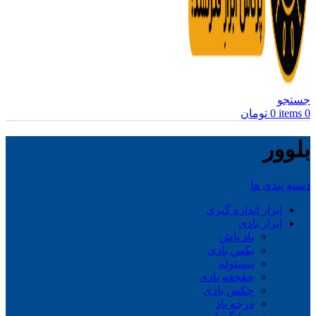
جستجو
0
items
0
تومان
بلوور
دسته بندی ها
ابزار اندازه گیری
ابزار بادی
باد پاش
بکس بادی
پیستوله
جغجغه بادی
چکش بادی
درجه باد