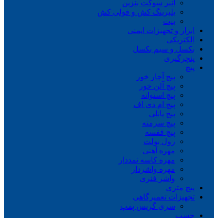
انبر سوکت بنزین
بلبرینگ کش و فولی کش
بیت
ابزار و تجهیزات ایمنی
الکتریکی
بکسل و سیم بکسل
پنچرگیری
پیچ
پیچ آچار خور
پیچ آلن خور
پیچ استوانه
پیچ ام دی اف
پیچ پانلی
پیچ سرمته
پیچ قفسه
رول بولت
مهره آهنی
مهره کاسه نمددار
مهره واشردار
واشر فنری
پیچ متری
تجهیزات تعمیرگاهی
سری گریس پمپ
چسب