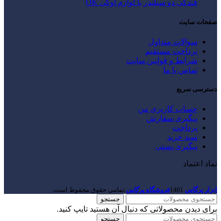
فندکی دو سیلندر با لوازم اوکی OK
صفحات سایت
سوالات متداول
پرداخت مستقیم
شرایط و قوانین سایت
تماس با ما
دسترسی سریع
حساب کاربری من
پیگیری سفارش
پرداخت
سبد خرید
پیگیری پستی
نماد اعتماد
ابزار پرگاس
1401
فروشگاه پرگاس
.تمامی حقوق محفوظ است.
جستجو
برای دیدن محصولاتی که دنبال آن هستید تایپ کنید.
جستجو