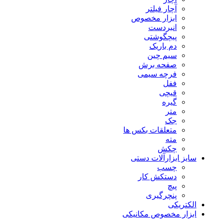
آچار فیلتر
ابزار مخصوص
انبردست
پیچگوشتی
دم باریک
سیم چین
صفحه برش
فرچه سیمی
ففل
قیچی
گیره
متر
جک
متعلقات بکس ها
مته
چکش
سایز ابزارآلات دستی
چسب
دستکش کار
پیچ
پنچرگیری
الکتریکی
ابزار مخصوص مکانیکی