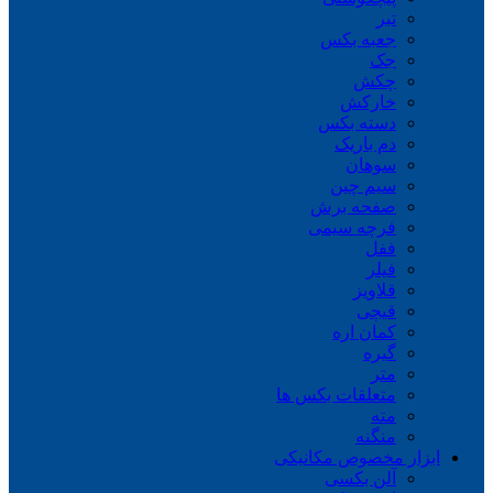
تبر
جعبه بکس
جک
چکش
خارکش
دسته بکس
دم باریک
سوهان
سیم چین
صفحه برش
فرچه سیمی
ففل
فیلر
قلاویز
قیچی
کمان اره
گیره
متر
متعلقات بکس ها
مته
منگنه
ابزار مخصوص مکانیکی
آلن بکسی