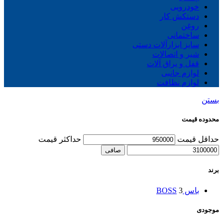
خودرویی
دستکش کار
روغن
ساختمانی
سایز ابزارآلات دستی
شیر و اتصالات
قفل و یراق آلات
لوازم جانبی
لوازم نظافت
بستن
محدوده قیمت
حداقل قیمت
حداكثر قيمت
صافی
برند
باس BOSS
3
موجودی