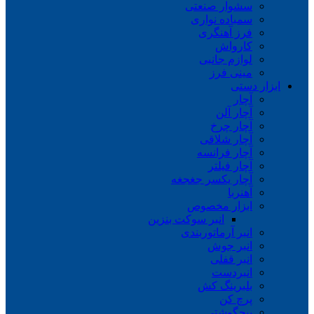
سشوار صنعتی
سمباده نواری
فرز آهنگری
کارواش
لوازم جانبی
مینی فرز
ابزار دستی
آچار
آچار آلن
آچار چرخ
آچار شلاقی
آچار فرانسه
آچار فیلتر
آچار یکسر جغجغه
آهنربا
ابزار مخصوص
انبر سوکت بنزین
انبر آرماتوربندی
انبر جوش
انبر قفلی
انبردست
بلبرینگ کش
پرچ کن
پیچگوشتی