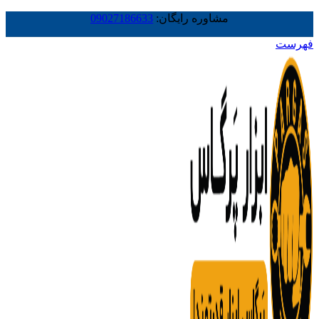
مشاوره رایگان:
09027186633
فهرست