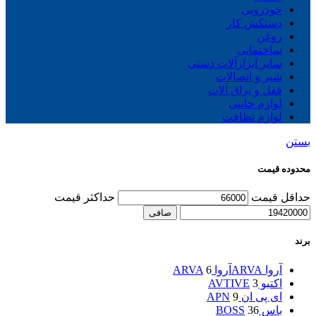
خودرویی
دستکش کار
روغن
ساختمانی
سایز ابزارآلات دستی
شیر و اتصالات
قفل و یراق آلات
لوازم جانبی
لوازم نظافت
بستن
محدوده قیمت
حداقل قیمت
حداكثر قيمت
صافی
برند
آروا ARVA
آروا ARVA
6
اکتیو AVTIVE
3
ای پی ان APN
9
باس BOSS
36