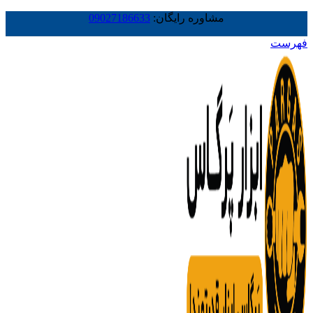
مشاوره رایگان:
09027186633
فهرست