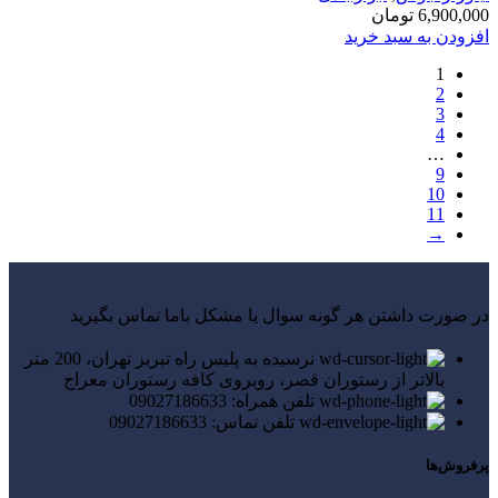
6,900,000
تومان
افزودن به سبد خرید
1
2
3
4
…
9
10
11
→
در صورت داشتن هر گونه سوال یا مشکل باما تماس بگیرید
نرسیده به پلیس راه تبریز تهران، 200 متر
بالاتر از رستوران قصر، روبروی کافه رستوران معراج
تلفن همراه: 09027186633
تلفن تماس: 09027186633
پرفروش‌ها