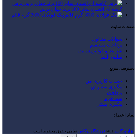
برس
کاسه ای افشان سایز 100 برند جهان برس
پتک فولادی 3000 گرم قائم
صفحات سایت
سوالات متداول
پرداخت مستقیم
شرایط و قوانین سایت
تماس با ما
دسترسی سریع
حساب کاربری من
پیگیری سفارش
پرداخت
سبد خرید
پیگیری پستی
نماد اعتماد
ابزار پرگاس
1401
فروشگاه پرگاس
.تمامی حقوق محفوظ است.
جستجو