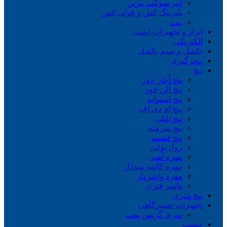
انبر سوکت بنزین
بلبرینگ کش و فولی کش
بیت
ابزار و تجهیزات ایمنی
الکتریکی
بکسل و سیم بکسل
پنچرگیری
پیچ
پیچ آچار خور
پیچ آلن خور
پیچ استوانه
پیچ ام دی اف
پیچ پانلی
پیچ سرمته
پیچ قفسه
رول بولت
مهره آهنی
مهره کاسه نمددار
مهره واشردار
واشر فنری
پیچ متری
تجهیزات تعمیرگاهی
سری گریس پمپ
چسب