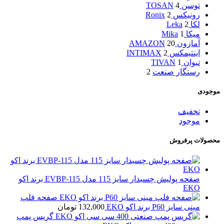
توسن TOSAN
4
رونیکس Ronix
2
لکا Leka
2
میکا Mika
1
آمازون AMAZON
20
اینتیمکس INTIMAX
2
تیوان TIVAN
1
رستگار صنعت
2
موجودی
تخفیف
موجود
محصولات پرفروش
صفحه پولیش چسبدار سایز 115 مدل EVBP-115 برند اکو
EKO
صفحه فلپ
مینی سایز P60 برند اکو EKO
132,000
تومان
گریس پمپ