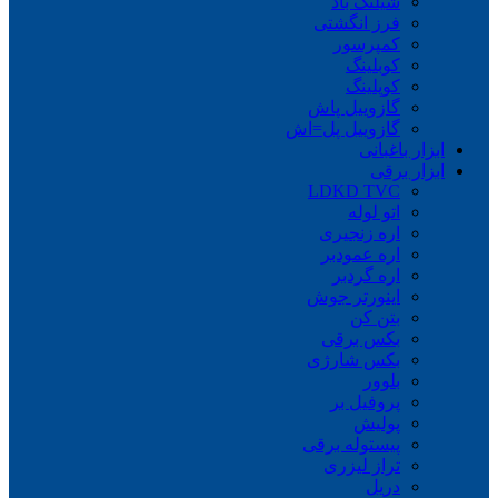
شیلنگ باد
فرز انگشتی
کمپرسور
کوبلینگ
کوپلینگ
گازوییل پاش
گازوییل پل=اش
ابزار باغبانی
ابزار برقی
LDKD TVC
اتو لوله
اره زنجیری
اره عمودبر
اره گردبر
اینورتر جوش
بتن کن
بکس برقی
بکس شارژی
بلوور
پروفیل بر
پولیش
پیستوله برقی
تراز لیزری
دریل