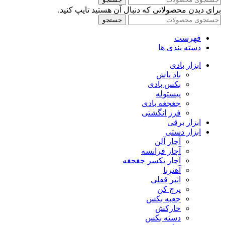
برای دیدن محصولاتی که دنبال آن هستید تایپ کنید.
جستجو
فهرست
دسته بندی ها
ابزار بادی
باد پاش
بکس بادی
پیستوله
جغجغه بادی
فرز انگشتی
ابزار برقی
ابزار دستی
آچار آلن
آچار فرانسه
آچار یکسر جغجغه
آهنربا
انبر قفلی
پرچ کن
جعبه بکس
خارکش
دسته بکس