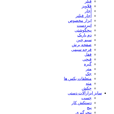
فیلر
قلاویز
آچار
آچار فیلتر
ابزار مخصوص
انبردست
پیچگوشتی
دم باریک
سیم چین
صفحه برش
فرچه سیمی
ففل
قیچی
گیره
متر
جک
متعلقات بکس ها
مته
چکش
سایز ابزارآلات دستی
چسب
دستکش کار
پیچ
پنچرگیری