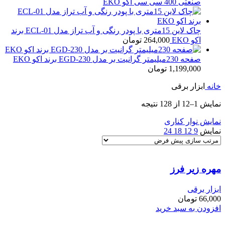
صنعتی 400 سی سی اکو EKO
چاک لاین 15متری با پودر رنگی و آب تراز مدل ECL-01 برند
اکو EKO
264,000
تومان
صفحه 230میلیمتر گرانیت بر مدل EGD-230 برند اکو EKO
1,199,000
تومان
خانه
ابزار برقی
نمایش 1–12 از 128 نتیجه
نمایش نوار کناری
نمایش
9
12
18
24
مهره زیر فرز
ابزار برقی
66,000
تومان
افزودن به سبد خرید