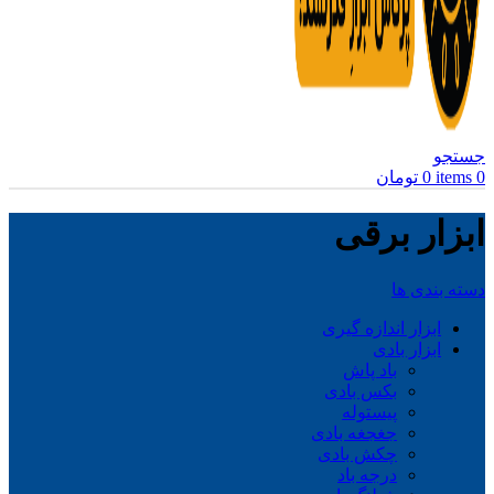
جستجو
0
items
0
تومان
ابزار برقی
دسته بندی ها
ابزار اندازه گیری
ابزار بادی
باد پاش
بکس بادی
پیستوله
جغجغه بادی
چکش بادی
درجه باد