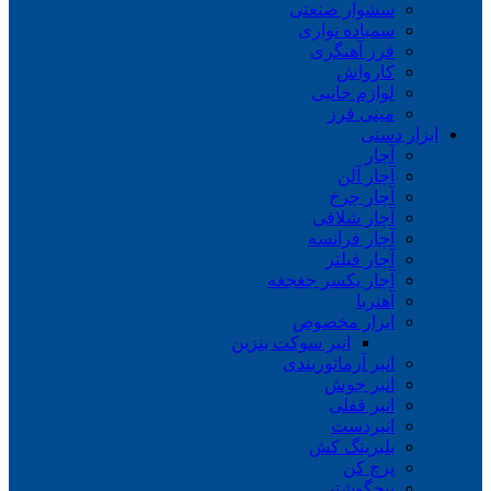
سشوار صنعتی
سمباده نواری
فرز آهنگری
کارواش
لوازم جانبی
مینی فرز
ابزار دستی
آچار
آچار آلن
آچار چرخ
آچار شلاقی
آچار فرانسه
آچار فیلتر
آچار یکسر جغجغه
آهنربا
ابزار مخصوص
انبر سوکت بنزین
انبر آرماتوربندی
انبر جوش
انبر قفلی
انبردست
بلبرینگ کش
پرچ کن
پیچگوشتی