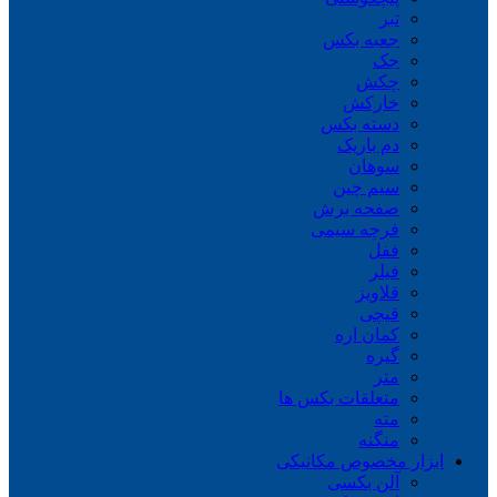
تبر
جعبه بکس
جک
چکش
خارکش
دسته بکس
دم باریک
سوهان
سیم چین
صفحه برش
فرچه سیمی
ففل
فیلر
قلاویز
قیچی
کمان اره
گیره
متر
متعلقات بکس ها
مته
منگنه
ابزار مخصوص مکانیکی
آلن بکسی