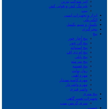
انبر سوکت بنزین
بلبرینگ کش و فولی کش
بیت
ابزار و تجهیزات ایمنی
الکتریکی
بکسل و سیم بکسل
پنچرگیری
پیچ
پیچ آچار خور
پیچ آلن خور
پیچ استوانه
پیچ ام دی اف
پیچ پانلی
پیچ سرمته
پیچ قفسه
رول بولت
مهره آهنی
مهره کاسه نمددار
مهره واشردار
واشر فنری
پیچ متری
تجهیزات تعمیرگاهی
سری گریس پمپ
چسب