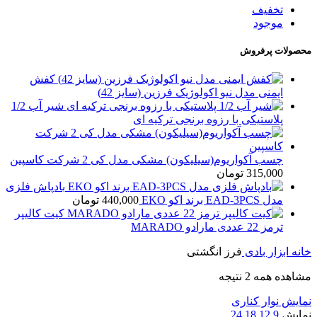
تخفیف
موجود
محصولات پرفروش
کفش
ایمنی مدل نیو اکولوژیک فرزین (سایز 42)
شیر آب 1/2
پلاستیکی با رزوه برنجی ترکیه ای
چسب آکواریوم(سیلیکون) مشکی مدل کی 2 شرکت کاسپین
315,000
تومان
بادپاش فلزی
مدل EAD-3PCS برند اکو EKO
440,000
تومان
کیت کالیپر
ترمز 22 عددی مارادو MARADO
خانه
ابزار بادی
فرز انگشتی
مشاهده همه 2 نتیجه
نمایش نوار کناری
نمایش
9
12
18
24