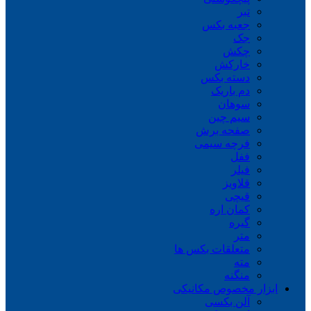
تبر
جعبه بکس
جک
چکش
خارکش
دسته بکس
دم باریک
سوهان
سیم چین
صفحه برش
فرچه سیمی
ففل
فیلر
قلاویز
قیچی
کمان اره
گیره
متر
متعلقات بکس ها
مته
منگنه
ابزار مخصوص مکانیکی
آلن بکسی