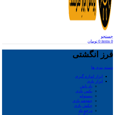
جستجو
0
items
0
تومان
فرز انگشتی
دسته بندی ها
ابزار اندازه گیری
ابزار بادی
باد پاش
بکس بادی
پیستوله
جغجغه بادی
چکش بادی
درجه باد