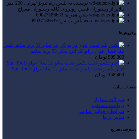
نرسیده به پلیس راه تبریز تهران، 200 متر
بالاتر از رستوران قصر، روبروی کافه رستوران معراج
تلفن همراه: 09027186633
تلفن تماس: 09027186633
پرفروش‌ها
بکس
بلند فشار قوی درایو یک اینچ سایز 33 برند شاهد
999,000
تومان
آچار یکسر تخت یکسر تخت سایز 12 سان تولز Sun Tools
158,400
تومان
صفحات سایت
سوالات متداول
پرداخت مستقیم
شرایط و قوانین سایت
تماس با ما
دسترسی سریع