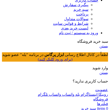
حساب کاربری
پیگیری سفارش
سبد خرید
پرداخت
سوالات متداول
شرایط و قوانین سایت
لیست خرید بعدی
ورود به سیستم / ثبت نام
سبد خرید فروشگاه
بستن
لطفاً در کانال اطلاع رسانی
ابزار پرگاس
در برنامه "بله" عضو شوید
(برای ورود کلیک کنید)
وارد شوید
بستن
حساب کاربری ندارید؟
عضویت
روبیکا
اینستاگرام
بله
واتساپ
واتساپ
تلگرام
فروشگاه
فیلترها
0
items
سبد خريد