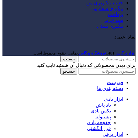
حساب کاربری من
پیگیری سفارش
پرداخت
سبد خرید
پیگیری پستی
نماد اعتماد
ابزار پرگاس
1401
فروشگاه پرگاس
.تمامی حقوق محفوظ است.
جستجو
برای دیدن محصولاتی که دنبال آن هستید تایپ کنید.
جستجو
فهرست
دسته بندی ها
ابزار بادی
باد پاش
بکس بادی
پیستوله
جغجغه بادی
فرز انگشتی
ابزار برقی