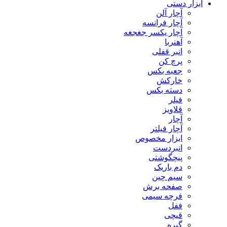
ابزار دستی
آچار آلن
آچار فرانسه
آچار یکسر جغجغه
آهنربا
انبر قفلی
پرچ کن
جعبه بکس
خارکش
دسته بکس
فیلر
قلاویز
آچار
آچار فیلتر
ابزار مخصوص
انبردست
پیچگوشتی
دم باریک
سیم چین
صفحه برش
فرچه سیمی
ففل
قیچی
گیره