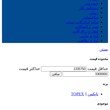
خودرویی
دستکش کار
روغن
ساختمانی
سایز ابزارآلات دستی
شیر و اتصالات
قفل و یراق آلات
لوازم جانبی
لوازم نظافت
بستن
محدوده قیمت
حداقل قیمت
حداكثر قيمت
صافی
برند
تاپکس TOPEX
1
موجودی