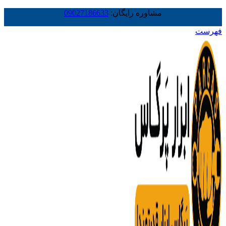
مشاوره رایگان:
09027186633
فهرست