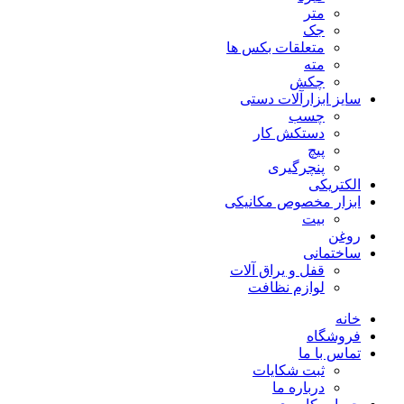
متر
جک
متعلقات بکس ها
مته
چکش
سایز ابزارآلات دستی
چسب
دستکش کار
پیچ
پنچرگیری
الکتریکی
ابزار مخصوص مکانیکی
بیت
روغن
ساختمانی
قفل و یراق آلات
لوازم نظافت
خانه
فروشگاه
تماس با ما
ثبت شکایات
درباره ما