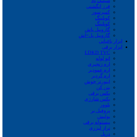
شیلنگ باد
فرز انگشتی
کمپرسور
کوبلینگ
کوپلینگ
گازوییل پاش
گازوییل پل=اش
ابزار باغبانی
ابزار برقی
LDKD TVC
اتو لوله
اره زنجیری
اره عمودبر
اره گردبر
اینورتر جوش
بتن کن
بکس برقی
بکس شارژی
بلوور
پروفیل بر
پولیش
پیستوله برقی
تراز لیزری
دریل