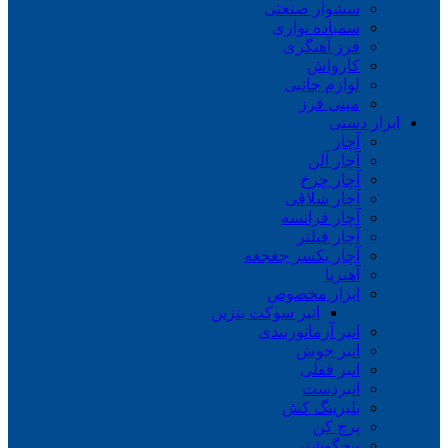
سشوار صنعتی
سمباده نواری
فرز آهنگری
کارواش
لوازم جانبی
مینی فرز
ابزار دستی
آچار
آچار آلن
آچار چرخ
آچار شلاقی
آچار فرانسه
آچار فیلتر
آچار یکسر جغجغه
آهنربا
ابزار مخصوص
انبر سوکت بنزین
انبر آرماتوربندی
انبر جوش
انبر قفلی
انبردست
بلبرینگ کش
پرچ کن
پیچگوشتی