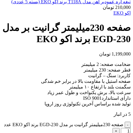
تیغه اره عمودبر آهن مدل T118A برند اکو EKO (بسته 5 عددی)
210,000
تومان
اکو EKO
صفحه 230میلیمتر گرانیت بر مدل
EGD-230 برند اکو EKO
1,199,000
تومان
ضخامت صفحه: 2 میلیمتر
قطر صفحه: 230 میلیمتر
کاربرد: سنگ – گرانیت
صفحه استیل با مقاومت بالا در برابر خم شدگی
سگمنت بلند با ارتفاع ۱۰ میلیمتر
سرعت بالا، برش یکنواخت و طول عمر زیاد
دارای استانداردISO 9001
تولید شده براساس آخرین تکنولوژی روز اروپا
5 در انبار
صفحه 230میلیمتر گرانیت بر مدل EGD-230 برند اکو EKO عدد