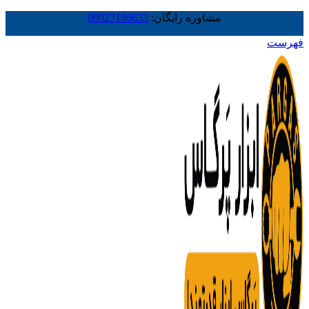
مشاوره رایگان:
09027186633
فهرست