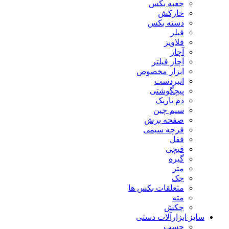
جعبه بکس
خارکش
دسته بکس
فیلر
قلاویز
آچار
آچار فیلتر
ابزار مخصوص
انبردست
پیچگوشتی
دم باریک
سیم چین
صفحه برش
فرچه سیمی
ففل
قیچی
گیره
متر
جک
متعلقات بکس ها
مته
چکش
سایز ابزارآلات دستی
چسب