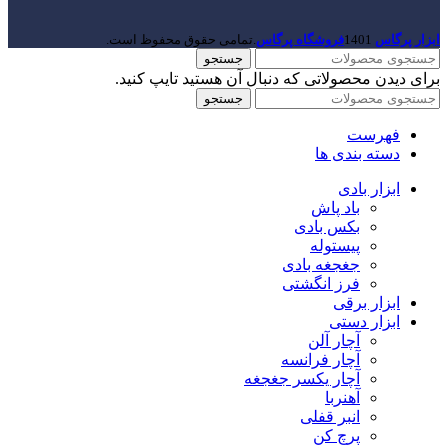
ابزار پرگاس
1401
فروشگاه پرگاس
.تمامی حقوق محفوظ است.
جستجو
برای دیدن محصولاتی که دنبال آن هستید تایپ کنید.
جستجو
فهرست
دسته بندی ها
ابزار بادی
باد پاش
بکس بادی
پیستوله
جغجغه بادی
فرز انگشتی
ابزار برقی
ابزار دستی
آچار آلن
آچار فرانسه
آچار یکسر جغجغه
آهنربا
انبر قفلی
پرچ کن