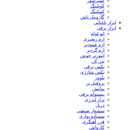
کمپرسور
کوبلینگ
کوپلینگ
گازوییل پاش
ابزار باغبانی
ابزار برقی
اتو لوله
اره زنجیری
اره عمودبر
اره گردبر
اینورتر جوش
بتن کن
بکس برقی
بکس شارژی
بلوور
پروفیل بر
پولیش
پیستوله برقی
تراز لیزری
دریل
سشوار صنعتی
سمباده نواری
فرز آهنگری
کارواش