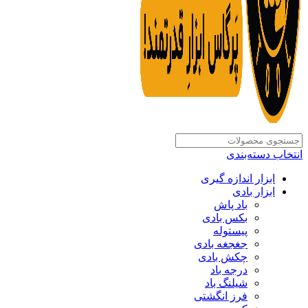
انتخاب دسته‌بندی
ابزار اندازه گیری
ابزار بادی
باد پاش
بکس بادی
پیستوله
جغجغه بادی
چکش بادی
درجه باد
شیلنگ باد
فرز انگشتی