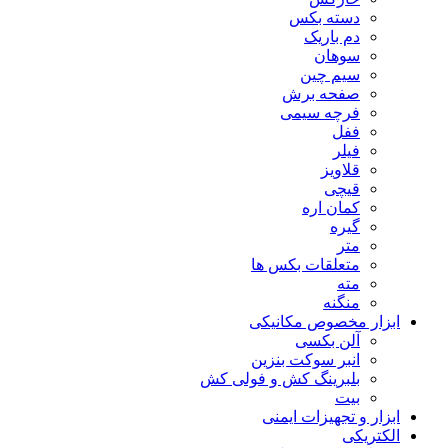
دسته بکس
دم باریک
سوهان
سیم چین
صفحه برش
فرچه سیمی
ففل
فیلر
قلاویز
قیچی
کمان اره
گیره
متر
متعلقات بکس ها
مته
منگنه
ابزار مخصوص مکانیکی
آلن بکسی
انبر سوکت بنزین
بلبرینگ کش و فولی کش
بیت
ابزار و تجهیزات ایمنی
الکتریکی