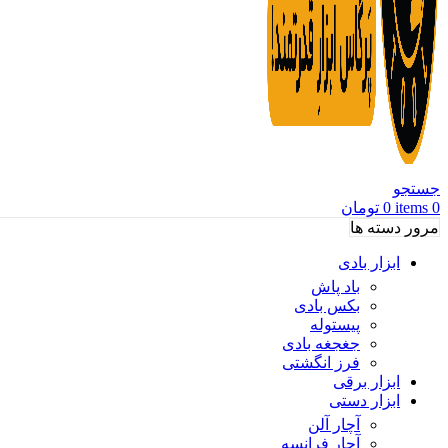
جستجو
0
items
0
تومان
مرور دسته ها
ابزار بادی
باد پاش
بکس بادی
پیستوله
جغجغه بادی
فرز انگشتی
ابزار برقی
ابزار دستی
آچار آلن
آچار فرانسه