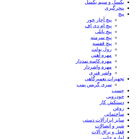
بکسل و سیم بکسل
پنچرگیری
پیچ
پیچ آچار خور
پیچ ام دی اف
پیچ پانلی
پیچ سرمته
پیچ قفسه
رول بولت
مهره آهنی
مهره کاسه نمددار
مهره واشردار
واشر فنری
تجهیزات تعمیرگاهی
سری گریس پمپ
چسب
خودرویی
دستکش کار
روغن
ساختمانی
سایز ابزارآلات دستی
شیر و اتصالات
قفل و یراق آلات
لوازم جانبی