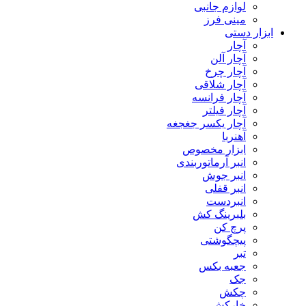
لوازم جانبی
مینی فرز
ابزار دستی
آچار
آچار آلن
آچار چرخ
آچار شلاقی
آچار فرانسه
آچار فیلتر
آچار یکسر جغجغه
آهنربا
ابزار مخصوص
انبر آرماتوربندی
انبر جوش
انبر قفلی
انبردست
بلبرینگ کش
پرچ کن
پیچگوشتی
تبر
جعبه بکس
جک
چکش
خارکش