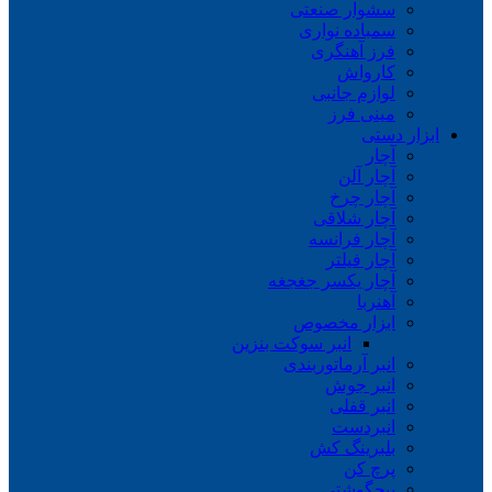
سشوار صنعتی
سمباده نواری
فرز آهنگری
کارواش
لوازم جانبی
مینی فرز
ابزار دستی
آچار
آچار آلن
آچار چرخ
آچار شلاقی
آچار فرانسه
آچار فیلتر
آچار یکسر جغجغه
آهنربا
ابزار مخصوص
انبر سوکت بنزین
انبر آرماتوربندی
انبر جوش
انبر قفلی
انبردست
بلبرینگ کش
پرچ کن
پیچگوشتی