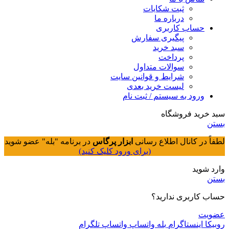
ثبت شکایات
درباره ما
حساب کاربری
پیگیری سفارش
سبد خرید
پرداخت
سوالات متداول
شرایط و قوانین سایت
لیست خرید بعدی
ورود به سیستم / ثبت نام
سبد خرید فروشگاه
بستن
لطفاً در کانال اطلاع رسانی
ابزار پرگاس
در برنامه "بله" عضو شوید
(برای ورود کلیک کنید)
وارد شوید
بستن
حساب کاربری ندارید؟
عضویت
روبیکا
اینستاگرام
بله
واتساپ
واتساپ
تلگرام