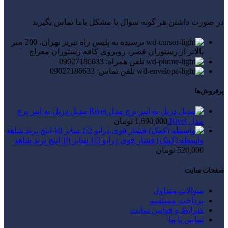
در صورت داشتن هر گونه سوال یا مشکل باما تماس بگیرید
نرسیده به پلیس راه تبریز تهران، 200 متر
بالاتر از رستوران قصر، روبروی کافه رستوران معراج
تلفن همراه: 09027186633
تلفن تماس: 09027186633
پرفروش‌ها
تبدیل دریل به انبر پرچ
مدل Rivet
1,690,000
تومان
واسطه (کمک) فشار قوی درایو 1/2 سایز 10 اینچ بِرند شاهد
520,000
تومان
صفحات سایت
سوالات متداول
پرداخت مستقیم
شرایط و قوانین سایت
تماس با ما