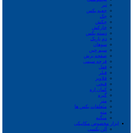
تبر
جعبه بکس
جک
چکش
خارکش
دسته بکس
دم باریک
سوهان
سیم چین
صفحه برش
فرچه سیمی
ففل
فیلر
قلاویز
قیچی
کمان اره
گیره
متر
متعلقات بکس ها
مته
منگنه
ابزار مخصوص مکانیکی
آلن بکسی