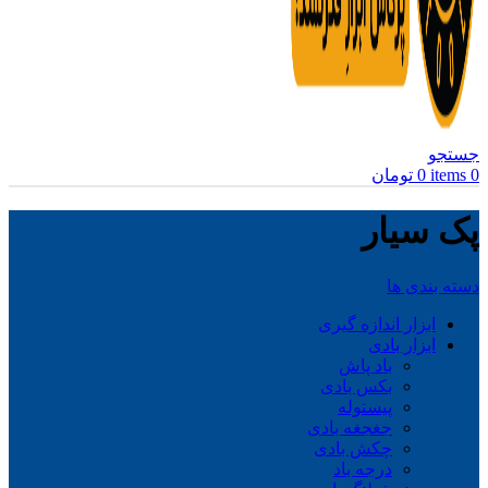
جستجو
0
items
0
تومان
پک سیار
دسته بندی ها
ابزار اندازه گیری
ابزار بادی
باد پاش
بکس بادی
پیستوله
جغجغه بادی
چکش بادی
درجه باد