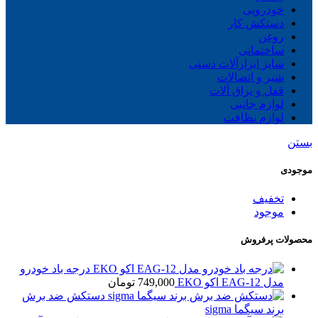
خودرویی
دستکش کار
روغن
ساختمانی
سایز ابزارآلات دستی
شیر و اتصالات
قفل و یراق آلات
لوازم جانبی
لوازم نظافت
بستن
موجودی
تخفیف
موجود
محصولات پرفروش
درجه باد خودرو
مدل EAG-12 اکو EKO
749,000
تومان
دستکش ضد برش
برند سیگما sigma