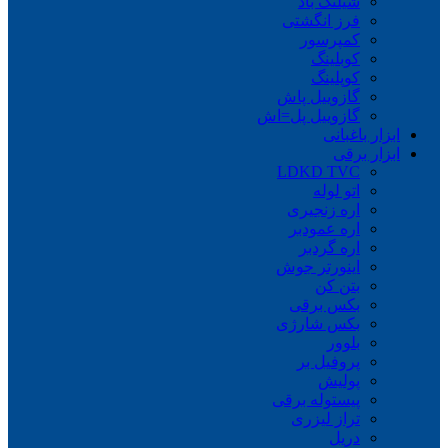
شیلنگ باد
فرز انگشتی
کمپرسور
کوبلینگ
کوپلینگ
گازوییل پاش
گازوییل پل=اش
ابزار باغبانی
ابزار برقی
LDKD TVC
اتو لوله
اره زنجیری
اره عمودبر
اره گردبر
اینورتر جوش
بتن کن
بکس برقی
بکس شارژی
بلوور
پروفیل بر
پولیش
پیستوله برقی
تراز لیزری
دریل