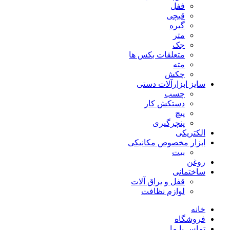
ففل
قیچی
گیره
متر
جک
متعلقات بکس ها
مته
چکش
سایز ابزارآلات دستی
چسب
دستکش کار
پیچ
پنچرگیری
الکتریکی
ابزار مخصوص مکانیکی
بیت
روغن
ساختمانی
قفل و یراق آلات
لوازم نظافت
خانه
فروشگاه
تماس با ما