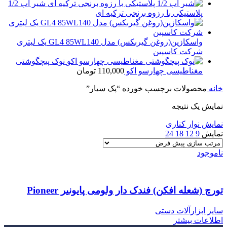
شیر آب 1/2
پلاستیکی با رزوه برنجی ترکیه ای
واسکازین(روغن گیربکس) مدل GL4 85WL140 یک لیتری
شرکت کاسپین
نوک پیچگوشتی
مغناطیسی چهارسو اکو
110,000
تومان
خانه
محصولات برچسب خورده “پک سیار”
نمایش یک نتیجه
نمایش نوار کناری
نمایش
9
12
18
24
ناموجود
تورچ (شعله افکن) فندک دار ولومی پایونیر Pioneer
سایز ابزارآلات دستی
اطلاعات بیشتر