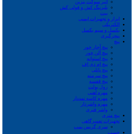
انبر سوکت بنزین
بلبرینگ کش و فولی کش
بیت
ابزار و تجهیزات ایمنی
الکتریکی
بکسل و سیم بکسل
پنچرگیری
پیچ
پیچ آچار خور
پیچ آلن خور
پیچ استوانه
پیچ ام دی اف
پیچ پانلی
پیچ سرمته
پیچ قفسه
رول بولت
مهره آهنی
مهره کاسه نمددار
مهره واشردار
واشر فنری
پیچ متری
تجهیزات تعمیرگاهی
سری گریس پمپ
چسب