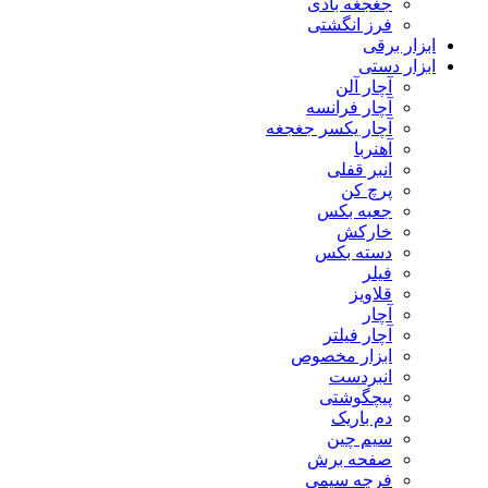
جغجغه بادی
فرز انگشتی
ابزار برقی
ابزار دستی
آچار آلن
آچار فرانسه
آچار یکسر جغجغه
آهنربا
انبر قفلی
پرچ کن
جعبه بکس
خارکش
دسته بکس
فیلر
قلاویز
آچار
آچار فیلتر
ابزار مخصوص
انبردست
پیچگوشتی
دم باریک
سیم چین
صفحه برش
فرچه سیمی