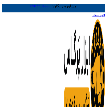
مشاوره رایگان:
09027186633
فهرست