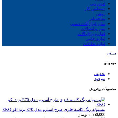
خودرویی
دستکش کار
روغن
ساختمانی
سایز ابزارآلات دستی
شیر و اتصالات
قفل و یراق آلات
لوازم جانبی
لوازم نظافت
بستن
موجودی
تخفیف
موجود
محصولات پرفروش
پیستوله رنگ کاسه فلزی طرح آسترو مدل E70 برند اکو EKO
2,550,000
تومان