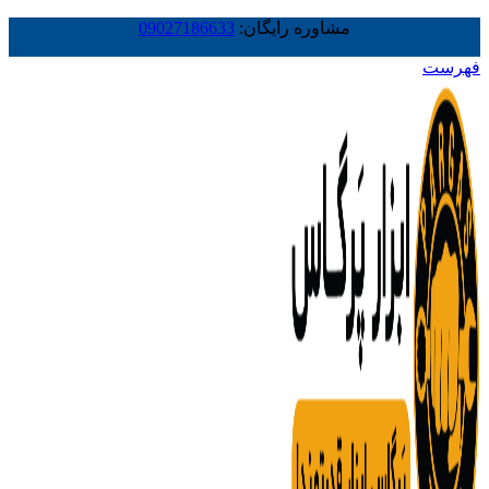
مشاوره رایگان:
09027186633
فهرست