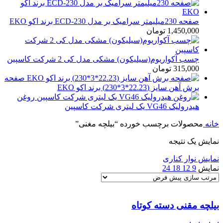
صفحه 230میلیمتر سرامیک بر مدل ECD-230 برند اکو EKO
1,450,000
تومان
چسب آکواریوم(سیلیکون) مشکی مدل کی 2 شرکت کاسپین
315,000
تومان
صفحه
برش آهن سایز (22.23*3*230) برند اکو EKO
روغن
هیدرولیک VG46 یک لیتری شرکت کاسپین
خانه
محصولات برچسب خورده “بیلچه مغنی”
نمایش یک نتیجه
نمایش نوار کناری
نمایش
9
12
18
24
بیلچه مقنی دسته کوتاه