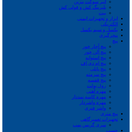
انبر سوکت بنزین
بلبرینگ کش و فولی کش
بیت
ابزار و تجهیزات ایمنی
الکتریکی
بکسل و سیم بکسل
پنچرگیری
پیچ
پیچ آچار خور
پیچ آلن خور
پیچ استوانه
پیچ ام دی اف
پیچ پانلی
پیچ سرمته
پیچ قفسه
رول بولت
مهره آهنی
مهره کاسه نمددار
مهره واشردار
واشر فنری
پیچ متری
تجهیزات تعمیرگاهی
سری گریس پمپ
چسب