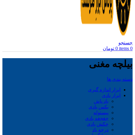
جستجو
0
items
0
تومان
بیلچه مغنی
دسته بندی ها
ابزار اندازه گیری
ابزار بادی
باد پاش
بکس بادی
پیستوله
جغجغه بادی
چکش بادی
درجه باد