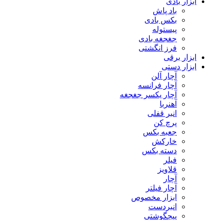
ابزار بادی
باد پاش
بکس بادی
پیستوله
جغجغه بادی
فرز انگشتی
ابزار برقی
ابزار دستی
آچار آلن
آچار فرانسه
آچار یکسر جغجغه
آهنربا
انبر قفلی
پرچ کن
جعبه بکس
خارکش
دسته بکس
فیلر
قلاویز
آچار
آچار فیلتر
ابزار مخصوص
انبردست
پیچگوشتی