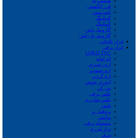
شیلنگ باد
فرز انگشتی
کمپرسور
کوبلینگ
کوپلینگ
گازوییل پاش
گازوییل پل=اش
ابزار باغبانی
ابزار برقی
LDKD TVC
اتو لوله
اره زنجیری
اره عمودبر
اره گردبر
اینورتر جوش
بتن کن
بکس برقی
بکس شارژی
بلوور
پروفیل بر
پولیش
پیستوله برقی
تراز لیزری
دریل