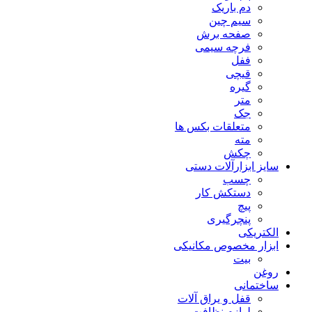
دم باریک
سیم چین
صفحه برش
فرچه سیمی
ففل
قیچی
گیره
متر
جک
متعلقات بکس ها
مته
چکش
سایز ابزارآلات دستی
چسب
دستکش کار
پیچ
پنچرگیری
الکتریکی
ابزار مخصوص مکانیکی
بیت
روغن
ساختمانی
قفل و یراق آلات
لوازم نظافت