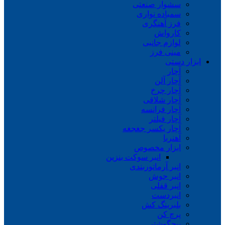
سشوار صنعتی
سمباده نواری
فرز آهنگری
کارواش
لوازم جانبی
مینی فرز
ابزار دستی
آچار
آچار آلن
آچار چرخ
آچار شلاقی
آچار فرانسه
آچار فیلتر
آچار یکسر جغجغه
آهنربا
ابزار مخصوص
انبر سوکت بنزین
انبر آرماتوربندی
انبر جوش
انبر قفلی
انبردست
بلبرینگ کش
پرچ کن
پیچگوشتی