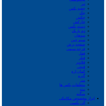
تبر
جعبه بکس
جک
چکش
خارکش
دسته بکس
دم باریک
سوهان
سیم چین
صفحه برش
فرچه سیمی
ففل
فیلر
قلاویز
قیچی
کمان اره
گیره
متر
متعلقات بکس ها
مته
منگنه
ابزار مخصوص مکانیکی
آلن بکسی