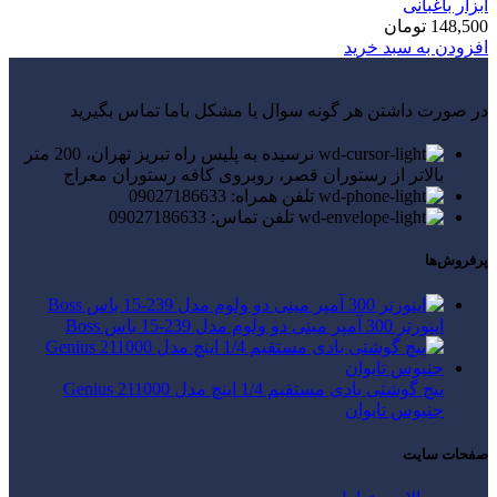
ابزار باغبانی
148,500
تومان
افزودن به سبد خرید
در صورت داشتن هر گونه سوال یا مشکل باما تماس بگیرید
نرسیده به پلیس راه تبریز تهران، 200 متر
بالاتر از رستوران قصر، روبروی کافه رستوران معراج
تلفن همراه: 09027186633
تلفن تماس: 09027186633
پرفروش‌ها
اینورتر 300 آمپر مینی دو ولوم مدل 239-15 باس Boss
پیچ گوشتی بادی مستقیم 1/4 اینچ مدل Genius 211000
جنیوس تایوان
صفحات سایت